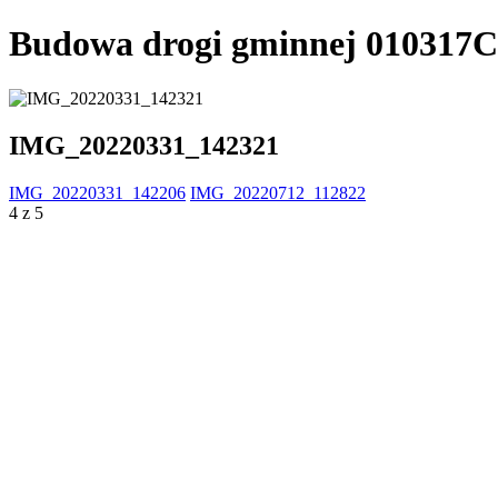
Budowa drogi gminnej 010317C
IMG_20220331_142321
IMG_20220331_142206
IMG_20220712_112822
4 z 5