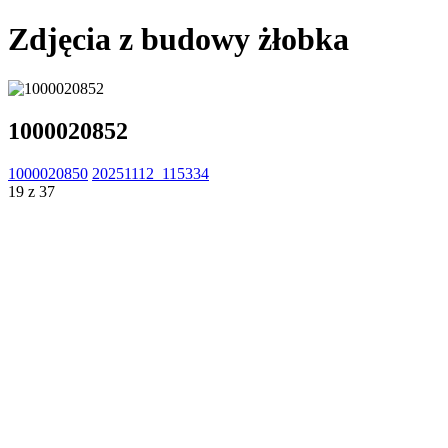
Zdjęcia z budowy żłobka
1000020852
1000020850
20251112_115334
19 z 37