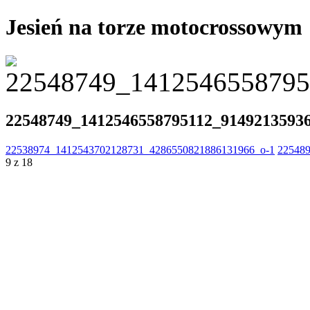
Jesień na torze motocrossowym
22548749_1412546558795112_9149213593
22538974_1412543702128731_4286550821886131966_o-1
22548
9 z 18