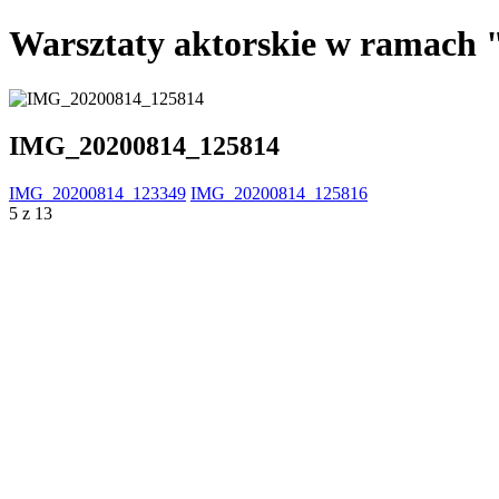
Warsztaty aktorskie w ramach "I
IMG_20200814_125814
IMG_20200814_123349
IMG_20200814_125816
5 z 13