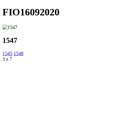
FIO16092020
1547
1545
1548
3 z 7