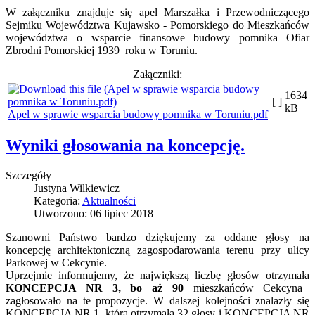
W załączniku znajduje się apel Marszałka i Przewodniczącego
Sejmiku Województwa Kujawsko - Pomorskiego do Mieszkańców
województwa o wsparcie finansowe budowy pomnika Ofiar
Zbrodni Pomorskiej 1939 roku w Toruniu.
Załączniki:
1634
[ ]
kB
Apel w sprawie wsparcia budowy pomnika w Toruniu.pdf
Wyniki głosowania na koncepcję.
Szczegóły
Justyna Wilkiewicz
Kategoria:
Aktualności
Utworzono: 06 lipiec 2018
Szanowni Państwo bardzo dziękujemy za oddane głosy na
koncepcję architektoniczną zagospodarowania terenu przy ulicy
Parkowej w Cekcynie.
Uprzejmie informujemy, że największą liczbę głosów otrzymała
KONCEPCJA NR 3, bo aż 90
mieszkańców Cekcyna
zagłosowało na te propozycje. W dalszej kolejności znalazły się
KONCEPCJA NR 1, która otrzymała 32 głosy i KONCEPCJA NR