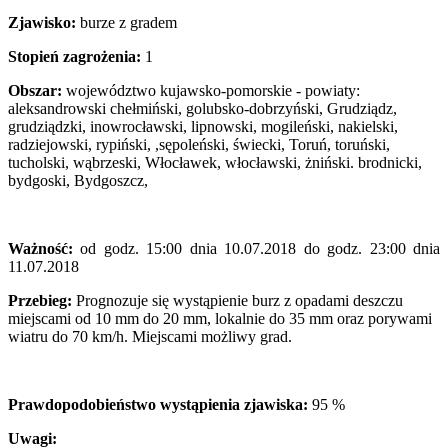
Zjawisko:
burze z gradem
Stopień zagrożenia:
1
Obszar:
województwo kujawsko-pomorskie - powiaty:
aleksandrowski chełmiński, golubsko-dobrzyński, Grudziądz,
grudziądzki, inowrocławski, lipnowski, mogileński, nakielski,
radziejowski, rypiński, ,sępoleński, świecki, Toruń, toruński,
tucholski, wąbrzeski, Włocławek, włocławski, żniński. brodnicki,
bydgoski, Bydgoszcz,
Ważność:
od godz. 15:00 dnia 10.07.2018 do godz. 23:00 dnia
11.07.2018
Przebieg:
Prognozuje się wystąpienie burz z opadami deszczu
miejscami od 10 mm do 20 mm, lokalnie do 35 mm oraz porywami
wiatru do 70 km/h. Miejscami możliwy grad.
Prawdopodobieństwo wystąpienia zjawiska:
95 %
Uwagi: