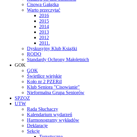
Cisowa Gałązka
Warto przeczytać
2016
2015
2014
2013
2012
2011.
Dyskusyjny Klub Książki
RODO
Standardy Ochrony Małoletnich
GOK
GOK
Świetlice wiejskie
Koło nr 2 PZERiI
Klub Seniora "Cisowianie"
Nieformalna Grupa Seniorów
SPZOZ
UTW
Rada Słuchaczy
Kalendarium wydarzeń
Harmonogramy wykładów
Deklaracje
Sekcje
Turystyczna