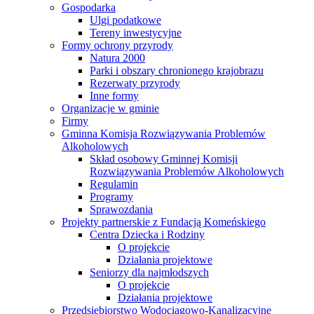
Gospodarka
Ulgi podatkowe
Tereny inwestycyjne
Formy ochrony przyrody
Natura 2000
Parki i obszary chronionego krajobrazu
Rezerwaty przyrody
Inne formy
Organizacje w gminie
Firmy
Gminna Komisja Rozwiązywania Problemów
Alkoholowych
Skład osobowy Gminnej Komisji
Rozwiązywania Problemów Alkoholowych
Regulamin
Programy
Sprawozdania
Projekty partnerskie z Fundacją Komeńskiego
Centra Dziecka i Rodziny
O projekcie
Działania projektowe
Seniorzy dla najmłodszych
O projekcie
Działania projektowe
Przedsiębiorstwo Wodociągowo-Kanalizacyjne