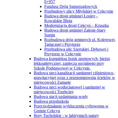
0+957
Fundusz Dróg Samorządowych
Przebudowy ulicy Młyńskiej w Cekcynie
Budowa drogi gminnej Łosiny -
Kowalskie Błota
Modernizacja drogi Cekcyn – Kruszka
Budowa drogi gminnej Zalesie-Stary
Sumin
Rozbudowa dróg gminnych ul. Kolejowej,
Tartacznej i Przytorze
Przebudowa ulic Szerokiej, Dębowej i
Przytorze w Cekcynie
Budowa kompleksu boisk sportowych, bieżni
lekkoatletycznej, zaplecza socjalnego przy
Szkole Podstawowej w Cekcynie.
Budowa sieci kanalizacji sanitarnej ciśnieniowo-
grawitacyjnej wraz z przepompownią ścieków w
miejscowości Zamarte
Budowa sieci wodociągowej i sanitarnej w
miejscowości Trzebciny
Budowa stacji uzdatniania wody
Budowa przedszkola
Przeciwdziałanie wykluczeniu cyfrowemu w
Gminie Cekcyn
Bory Tucholskie - w labiryntach natury