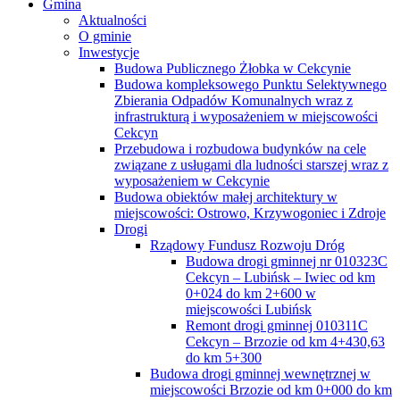
Gmina
Aktualności
O gminie
Inwestycje
Budowa Publicznego Żłobka w Cekcynie
Budowa kompleksowego Punktu Selektywnego
Zbierania Odpadów Komunalnych wraz z
infrastrukturą i wyposażeniem w miejscowości
Cekcyn
Przebudowa i rozbudowa budynków na cele
związane z usługami dla ludności starszej wraz z
wyposażeniem w Cekcynie
Budowa obiektów małej architektury w
miejscowości: Ostrowo, Krzywogoniec i Zdroje
Drogi
Rządowy Fundusz Rozwoju Dróg
Budowa drogi gminnej nr 010323C
Cekcyn – Lubińsk – Iwiec od km
0+024 do km 2+600 w
miejscowości Lubińsk
Remont drogi gminnej 010311C
Cekcyn – Brzozie od km 4+430,63
do km 5+300
Budowa drogi gminnej wewnętrznej w
miejscowości Brzozie od km 0+000 do km