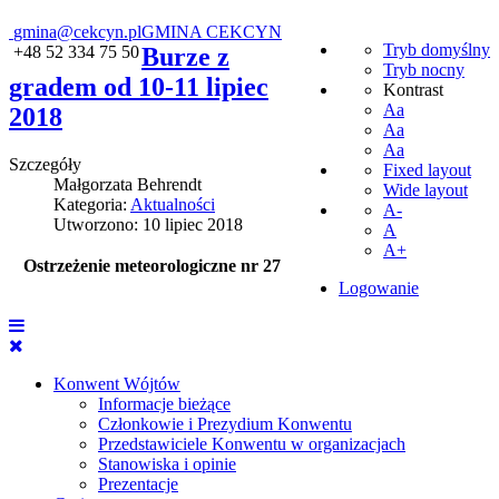
gmina@cekcyn.pl
GMINA CEKCYN
Tryb domyślny
+48 52 334 75 50
Burze z
Tryb nocny
gradem od 10-11 lipiec
Kontrast
Aa
2018
Aa
Aa
Szczegóły
Fixed layout
Małgorzata Behrendt
Wide layout
Kategoria:
Aktualności
A-
Utworzono: 10 lipiec 2018
A
A+
Ostrzeżenie meteorologiczne nr 27
Logowanie
Konwent Wójtów
Informacje bieżące
Członkowie i Prezydium Konwentu
Przedstawiciele Konwentu w organizacjach
Stanowiska i opinie
Prezentacje