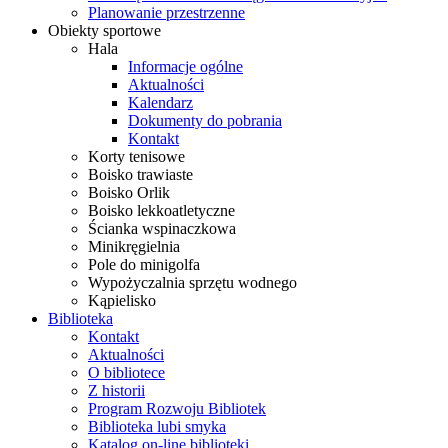
Planowanie przestrzenne
Obiekty sportowe
Hala
Informacje ogólne
Aktualności
Kalendarz
Dokumenty do pobrania
Kontakt
Korty tenisowe
Boisko trawiaste
Boisko Orlik
Boisko lekkoatletyczne
Ścianka wspinaczkowa
Minikręgielnia
Pole do minigolfa
Wypożyczalnia sprzętu wodnego
Kąpielisko
Biblioteka
Kontakt
Aktualności
O bibliotece
Z historii
Program Rozwoju Bibliotek
Biblioteka lubi smyka
Katalog on-line biblioteki