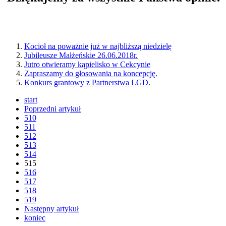
Kocioł na poważnie już w najbliższą niedzielę
Jubileusze Małżeńskie 26.06.2018r.
Jutro otwieramy kąpielisko w Cekcynie
Zapraszamy do głosowania na koncepcję.
Konkurs grantowy z Partnerstwa LGD.
start
Poprzedni artykuł
510
511
512
513
514
515
516
517
518
519
Następny artykuł
koniec