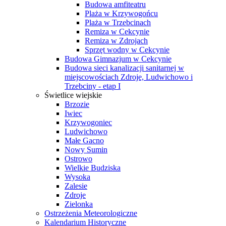
Budowa amfiteatru
Plaża w Krzywogońcu
Plaża w Trzebcinach
Remiza w Cekcynie
Remiza w Zdrojach
Sprzęt wodny w Cekcynie
Budowa Gimnazjum w Cekcynie
Budowa sieci kanalizacji sanitarnej w
miejscowościach Zdroje, Ludwichowo i
Trzebciny - etap I
Świetlice wiejskie
Brzozie
Iwiec
Krzywogoniec
Ludwichowo
Małe Gacno
Nowy Sumin
Ostrowo
Wielkie Budziska
Wysoka
Zalesie
Zdroje
Zielonka
Ostrzeżenia Meteorologiczne
Kalendarium Historyczne