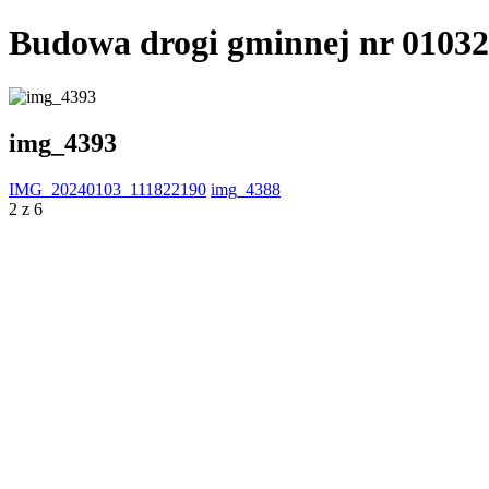
Budowa drogi gminnej nr 0103
img_4393
IMG_20240103_111822190
img_4388
2 z 6