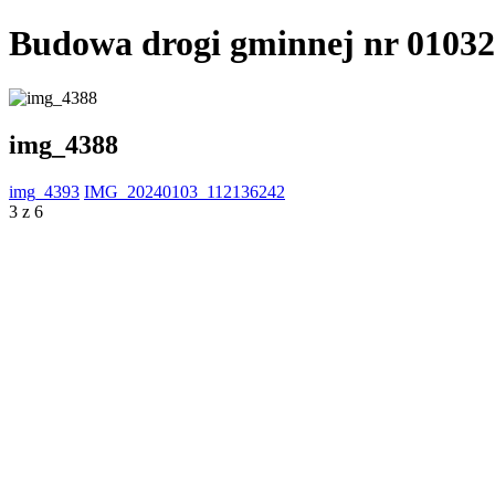
Budowa drogi gminnej nr 0103
img_4388
img_4393
IMG_20240103_112136242
3 z 6