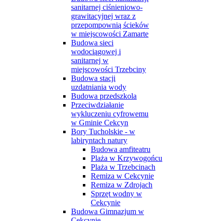
sanitarnej ciśnieniowo-
grawitacyjnej wraz z
przepompownią ścieków
w miejscowości Zamarte
Budowa sieci
wodociągowej i
sanitarnej w
miejscowości Trzebciny
Budowa stacji
uzdatniania wody
Budowa przedszkola
Przeciwdziałanie
wykluczeniu cyfrowemu
w Gminie Cekcyn
Bory Tucholskie - w
labiryntach natury
Budowa amfiteatru
Plaża w Krzywogońcu
Plaża w Trzebcinach
Remiza w Cekcynie
Remiza w Zdrojach
Sprzęt wodny w
Cekcynie
Budowa Gimnazjum w
Cekcynie