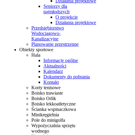
Działania projektowe
Seniorzy dla
najmłodszych
O projekcie
Działania projektowe
Przedsiębiorstwo
Wodociągowo-
Kanalizacyjne
Planowanie przestrzenne
Obiekty sportowe
Hala
Informacje ogólne
Aktualności
Kalendarz
Dokumenty do pobrania
Kontakt
Korty tenisowe
Boisko trawiaste
Boisko Orlik
Boisko lekkoatletyczne
Ścianka wspinaczkowa
Minikręgielnia
Pole do minigolfa
Wypożyczalnia sprzętu
wodnego