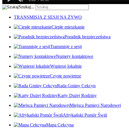
Szukaj...
TRANSMISJA Z SESJI NA ŻYWO
Ciepłe mieszkanie
Poradnik bezpieczeństwa
Transmisje z sesji
Numery kontaktowe
Wspieraj lokalnie
Czyste powietrze
Rada Gminy Cekcyn
Karty Dużej Rodziny
Miejsca Pamięci Narodowej
Afrykański Pomór Świń
Mapa Cekcyna