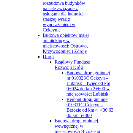
rozbudowa budynków
na cele związane z
usługami dla ludności
starszej wraz z
wyposażeniem w
Cekcynie
Budowa obiektów małej
architektury w
miejscowości: Ostrowo,
Krzywogoniec i Zdroje
Drogi
Rządowy Fundusz
Rozwoju Dróg
Budowa drogi gminnej
nr 010323C Cekcyn –
Lubińsk – Iwiec od km
0+024 do km 2+600 w
miejscowości Lubińsk
Remont drogi gminnej
010311C Cekcyn –
Brzozie od km 4+430,63
do km 5+300
Budowa drogi gminnej
wewnętrznej w
miejscowości Brzozie od