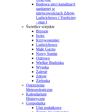
Budowa sieci kanalizacji
sanitarnej w
miejscowościach Zdroje,
Ludwichowo i Trzebciny
- etap I
Świetlice wiejskie
Brzozie
Iwiec
Krzywogoniec
Ludwichowo
Małe Gacno
Nowy Sumin
Ostrowo
Wielkie Budziska
Wysoka
Zalesie
Zdroje
Zielonka
Ostrzeżenia
Meteorologiczne
Kalendarium
Historyczne
Gospodarka
Ulgi podatkowe