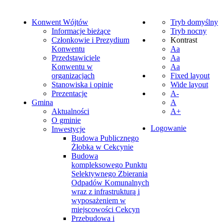
Konwent Wójtów
Tryb domyślny
Informacje bieżące
Tryb nocny
Członkowie i Prezydium
Kontrast
Konwentu
Aa
Przedstawiciele
Aa
Konwentu w
Aa
organizacjach
Fixed layout
Stanowiska i opinie
Wide layout
Prezentacje
A-
Gmina
A
Aktualności
A+
O gminie
Logowanie
Inwestycje
Budowa Publicznego
Żłobka w Cekcynie
Budowa
kompleksowego Punktu
Selektywnego Zbierania
Odpadów Komunalnych
wraz z infrastrukturą i
wyposażeniem w
miejscowości Cekcyn
Przebudowa i