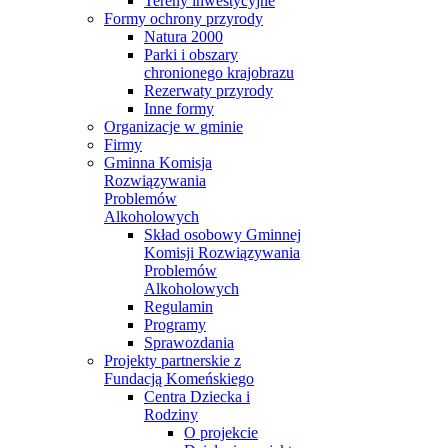
Tereny inwestycyjne
Formy ochrony przyrody
Natura 2000
Parki i obszary
chronionego krajobrazu
Rezerwaty przyrody
Inne formy
Organizacje w gminie
Firmy
Gminna Komisja
Rozwiązywania
Problemów
Alkoholowych
Skład osobowy Gminnej
Komisji Rozwiązywania
Problemów
Alkoholowych
Regulamin
Programy
Sprawozdania
Projekty partnerskie z
Fundacją Komeńskiego
Centra Dziecka i
Rodziny
O projekcie