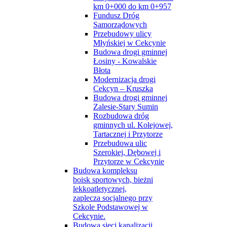
km 0+000 do km 0+957
Fundusz Dróg
Samorządowych
Przebudowy ulicy
Młyńskiej w Cekcynie
Budowa drogi gminnej
Łosiny - Kowalskie
Błota
Modernizacja drogi
Cekcyn – Kruszka
Budowa drogi gminnej
Zalesie-Stary Sumin
Rozbudowa dróg
gminnych ul. Kolejowej,
Tartacznej i Przytorze
Przebudowa ulic
Szerokiej, Dębowej i
Przytorze w Cekcynie
Budowa kompleksu
boisk sportowych, bieżni
lekkoatletycznej,
zaplecza socjalnego przy
Szkole Podstawowej w
Cekcynie.
Budowa sieci kanalizacji