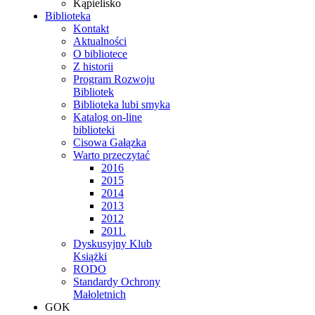
Kąpielisko
Biblioteka
Kontakt
Aktualności
O bibliotece
Z historii
Program Rozwoju
Bibliotek
Biblioteka lubi smyka
Katalog on-line
biblioteki
Cisowa Gałązka
Warto przeczytać
2016
2015
2014
2013
2012
2011.
Dyskusyjny Klub
Książki
RODO
Standardy Ochrony
Małoletnich
GOK