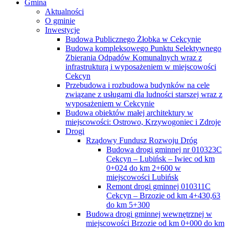
Gmina
Aktualności
O gminie
Inwestycje
Budowa Publicznego Żłobka w Cekcynie
Budowa kompleksowego Punktu Selektywnego
Zbierania Odpadów Komunalnych wraz z
infrastrukturą i wyposażeniem w miejscowości
Cekcyn
Przebudowa i rozbudowa budynków na cele
związane z usługami dla ludności starszej wraz z
wyposażeniem w Cekcynie
Budowa obiektów małej architektury w
miejscowości: Ostrowo, Krzywogoniec i Zdroje
Drogi
Rządowy Fundusz Rozwoju Dróg
Budowa drogi gminnej nr 010323C
Cekcyn – Lubińsk – Iwiec od km
0+024 do km 2+600 w
miejscowości Lubińsk
Remont drogi gminnej 010311C
Cekcyn – Brzozie od km 4+430,63
do km 5+300
Budowa drogi gminnej wewnętrznej w
miejscowości Brzozie od km 0+000 do km