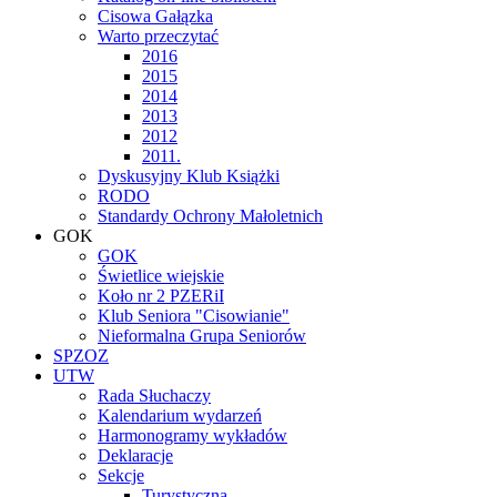
Cisowa Gałązka
Warto przeczytać
2016
2015
2014
2013
2012
2011.
Dyskusyjny Klub Książki
RODO
Standardy Ochrony Małoletnich
GOK
GOK
Świetlice wiejskie
Koło nr 2 PZERiI
Klub Seniora "Cisowianie"
Nieformalna Grupa Seniorów
SPZOZ
UTW
Rada Słuchaczy
Kalendarium wydarzeń
Harmonogramy wykładów
Deklaracje
Sekcje
Turystyczna