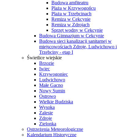
Budowa amfiteatru
Plaża w Krzywogońcu
Plaża w Trzebcinach
Remiza w Cekcynie
Remiza w Zdrojach
Sprzęt wodny w Cekcynie
Budowa Gimnazjum w Cekcynie
Budowa sieci kanalizacji sanitarnej w
miejscowościach Zdroje, Ludwichowo i
Trzebciny - etap I
Świetlice wiejskie
Brzozie
Iwiec
Krzywogoniec
Ludwichowo
Małe Gacno
Nowy Sumin
Ostrowo
Wielkie Budziska
Wysoka
Zalesie
Zdroje
Zielonka
Ostrzeżenia Meteorologiczne
Kalendarium Historyczne