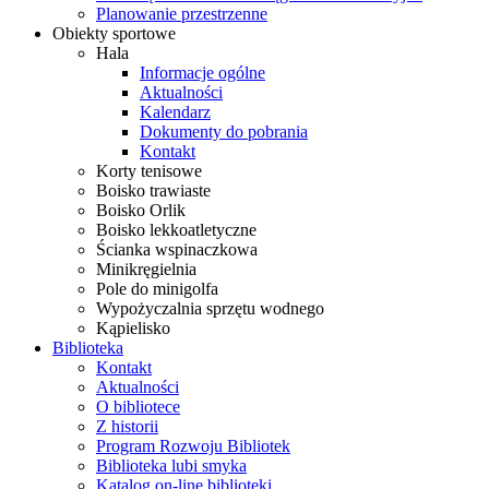
Planowanie przestrzenne
Obiekty sportowe
Hala
Informacje ogólne
Aktualności
Kalendarz
Dokumenty do pobrania
Kontakt
Korty tenisowe
Boisko trawiaste
Boisko Orlik
Boisko lekkoatletyczne
Ścianka wspinaczkowa
Minikręgielnia
Pole do minigolfa
Wypożyczalnia sprzętu wodnego
Kąpielisko
Biblioteka
Kontakt
Aktualności
O bibliotece
Z historii
Program Rozwoju Bibliotek
Biblioteka lubi smyka
Katalog on-line biblioteki