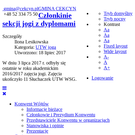
gmina@cekcyn.pl
GMINA CEKCYN
Tryb domyślny
+48 52 334 75 50
Członkinie
Tryb nocny
sekcji jogi z dyplomami
Kontrast
Aa
Aa
Szczegóły
Aa
Ilona Lesikowska
Fixed layout
Kategoria:
UTW joga
Wide layout
Utworzono: 18 lipiec 2017
A-
A
W dniu 3 lipca 2017 r. odbyły się
A+
ostatnie w roku akademickim
2016/2017 zajęcia jogi. Zajęcia
Logowanie
ukończyło 11 Słuchaczek UTW WSG.
Konwent Wójtów
Informacje bieżące
Członkowie i Prezydium Konwentu
Przedstawiciele Konwentu w organizacjach
Stanowiska i opinie
Prezentacje