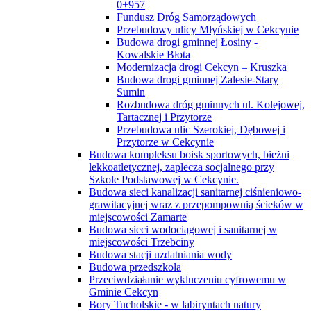
0+957
Fundusz Dróg Samorządowych
Przebudowy ulicy Młyńskiej w Cekcynie
Budowa drogi gminnej Łosiny -
Kowalskie Błota
Modernizacja drogi Cekcyn – Kruszka
Budowa drogi gminnej Zalesie-Stary
Sumin
Rozbudowa dróg gminnych ul. Kolejowej,
Tartacznej i Przytorze
Przebudowa ulic Szerokiej, Dębowej i
Przytorze w Cekcynie
Budowa kompleksu boisk sportowych, bieżni
lekkoatletycznej, zaplecza socjalnego przy
Szkole Podstawowej w Cekcynie.
Budowa sieci kanalizacji sanitarnej ciśnieniowo-
grawitacyjnej wraz z przepompownią ścieków w
miejscowości Zamarte
Budowa sieci wodociągowej i sanitarnej w
miejscowości Trzebciny
Budowa stacji uzdatniania wody
Budowa przedszkola
Przeciwdziałanie wykluczeniu cyfrowemu w
Gminie Cekcyn
Bory Tucholskie - w labiryntach natury