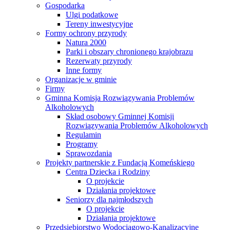
Gospodarka
Ulgi podatkowe
Tereny inwestycyjne
Formy ochrony przyrody
Natura 2000
Parki i obszary chronionego krajobrazu
Rezerwaty przyrody
Inne formy
Organizacje w gminie
Firmy
Gminna Komisja Rozwiązywania Problemów
Alkoholowych
Skład osobowy Gminnej Komisji
Rozwiązywania Problemów Alkoholowych
Regulamin
Programy
Sprawozdania
Projekty partnerskie z Fundacją Komeńskiego
Centra Dziecka i Rodziny
O projekcie
Działania projektowe
Seniorzy dla najmłodszych
O projekcie
Działania projektowe
Przedsiębiorstwo Wodociągowo-Kanalizacyjne