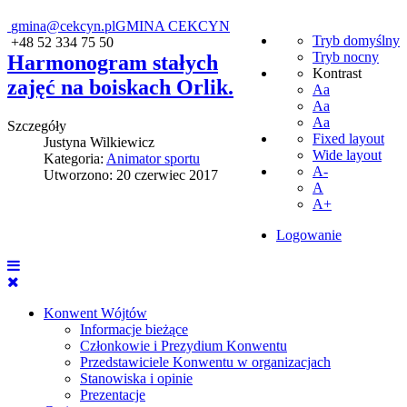
gmina@cekcyn.pl
GMINA CEKCYN
Tryb domyślny
+48 52 334 75 50
Tryb nocny
Harmonogram stałych
Kontrast
zajęć na boiskach Orlik.
Aa
Aa
Aa
Szczegóły
Fixed layout
Justyna Wilkiewicz
Wide layout
Kategoria:
Animator sportu
A-
Utworzono: 20 czerwiec 2017
A
A+
Logowanie
Konwent Wójtów
Informacje bieżące
Członkowie i Prezydium Konwentu
Przedstawiciele Konwentu w organizacjach
Stanowiska i opinie
Prezentacje