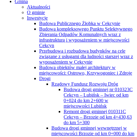
Gmina
Aktualności
O gminie
Inwestycje
Budowa Publicznego Żłobka w Cekcynie
Budowa kompleksowego Punktu Selektywnego
Zbierania Odpadów Komunalnych wraz z
infrastrukturą i wyposażeniem w miejscowości
Cekcyn
Przebudowa i rozbudowa budynków na cele
związane z usługami dla ludności starszej wraz z
wyposażeniem w Cekcynie
Budowa obiektów małej architektury w
miejscowości: Ostrowo, Krzywogoniec i Zdroje
Drogi
Rządowy Fundusz Rozwoju Dróg
Budowa drogi gminnej nr 010323C
Cekcyn – Lubińsk – Iwiec od km
0+024 do km 2+600 w
miejscowości Lubińsk
Remont drogi gminnej 010311C
Cekcyn – Brzozie od km 4+430,63
do km 5+300
Budowa drogi gminnej wewnętrznej w
miejscowości Brzozie od km 0+000 do km