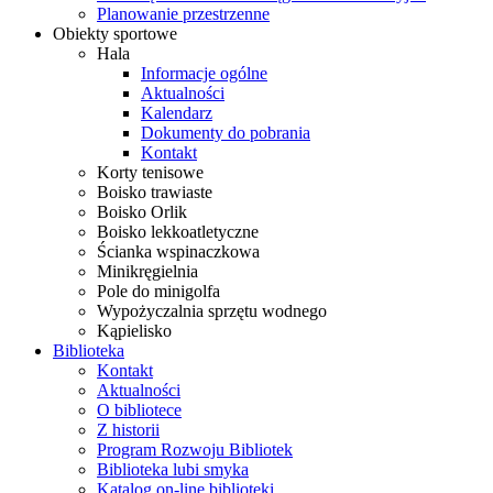
Planowanie przestrzenne
Obiekty sportowe
Hala
Informacje ogólne
Aktualności
Kalendarz
Dokumenty do pobrania
Kontakt
Korty tenisowe
Boisko trawiaste
Boisko Orlik
Boisko lekkoatletyczne
Ścianka wspinaczkowa
Minikręgielnia
Pole do minigolfa
Wypożyczalnia sprzętu wodnego
Kąpielisko
Biblioteka
Kontakt
Aktualności
O bibliotece
Z historii
Program Rozwoju Bibliotek
Biblioteka lubi smyka
Katalog on-line biblioteki