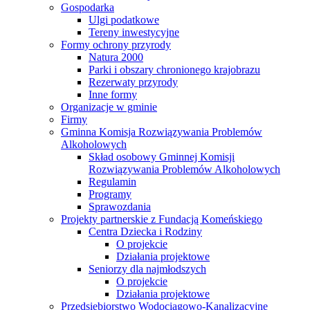
Gospodarka
Ulgi podatkowe
Tereny inwestycyjne
Formy ochrony przyrody
Natura 2000
Parki i obszary chronionego krajobrazu
Rezerwaty przyrody
Inne formy
Organizacje w gminie
Firmy
Gminna Komisja Rozwiązywania Problemów
Alkoholowych
Skład osobowy Gminnej Komisji
Rozwiązywania Problemów Alkoholowych
Regulamin
Programy
Sprawozdania
Projekty partnerskie z Fundacją Komeńskiego
Centra Dziecka i Rodziny
O projekcie
Działania projektowe
Seniorzy dla najmłodszych
O projekcie
Działania projektowe
Przedsiębiorstwo Wodociągowo-Kanalizacyjne