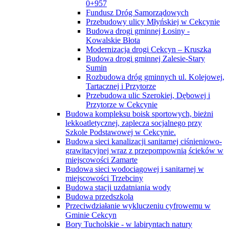
0+957
Fundusz Dróg Samorządowych
Przebudowy ulicy Młyńskiej w Cekcynie
Budowa drogi gminnej Łosiny -
Kowalskie Błota
Modernizacja drogi Cekcyn – Kruszka
Budowa drogi gminnej Zalesie-Stary
Sumin
Rozbudowa dróg gminnych ul. Kolejowej,
Tartacznej i Przytorze
Przebudowa ulic Szerokiej, Dębowej i
Przytorze w Cekcynie
Budowa kompleksu boisk sportowych, bieżni
lekkoatletycznej, zaplecza socjalnego przy
Szkole Podstawowej w Cekcynie.
Budowa sieci kanalizacji sanitarnej ciśnieniowo-
grawitacyjnej wraz z przepompownią ścieków w
miejscowości Zamarte
Budowa sieci wodociągowej i sanitarnej w
miejscowości Trzebciny
Budowa stacji uzdatniania wody
Budowa przedszkola
Przeciwdziałanie wykluczeniu cyfrowemu w
Gminie Cekcyn
Bory Tucholskie - w labiryntach natury