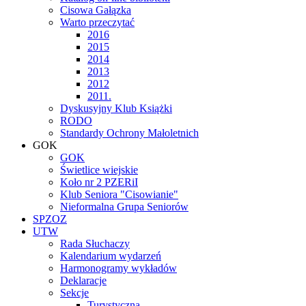
Cisowa Gałązka
Warto przeczytać
2016
2015
2014
2013
2012
2011.
Dyskusyjny Klub Książki
RODO
Standardy Ochrony Małoletnich
GOK
GOK
Świetlice wiejskie
Koło nr 2 PZERiI
Klub Seniora "Cisowianie"
Nieformalna Grupa Seniorów
SPZOZ
UTW
Rada Słuchaczy
Kalendarium wydarzeń
Harmonogramy wykładów
Deklaracje
Sekcje
Turystyczna