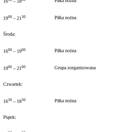
Piłka nożna
16
– 18
00
30
Piłka nożna
19
– 21
Środa:
00
00
Piłka nożna
16
– 19
00
00
Grupa zorganizowana
19
– 21
Czwartek:
30
30
Piłka nożna
16
– 18
Piątek: