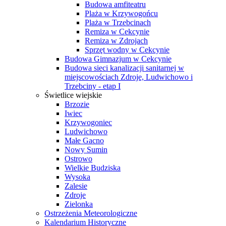
Budowa amfiteatru
Plaża w Krzywogońcu
Plaża w Trzebcinach
Remiza w Cekcynie
Remiza w Zdrojach
Sprzęt wodny w Cekcynie
Budowa Gimnazjum w Cekcynie
Budowa sieci kanalizacji sanitarnej w
miejscowościach Zdroje, Ludwichowo i
Trzebciny - etap I
Świetlice wiejskie
Brzozie
Iwiec
Krzywogoniec
Ludwichowo
Małe Gacno
Nowy Sumin
Ostrowo
Wielkie Budziska
Wysoka
Zalesie
Zdroje
Zielonka
Ostrzeżenia Meteorologiczne
Kalendarium Historyczne