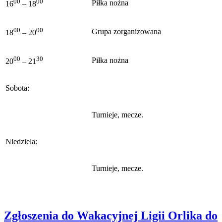
00
00
Piłka nożna
16
– 18
00
00
Grupa zorganizowana
18
– 20
00
30
Piłka nożna
20
– 21
Sobota:
Turnieje, mecze.
Niedziela:
Turnieje, mecze.
Zgłoszenia do Wakacyjnej Ligii Orlika do