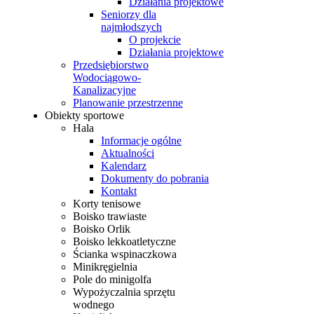
Działania projektowe
Seniorzy dla
najmłodszych
O projekcie
Działania projektowe
Przedsiębiorstwo
Wodociągowo-
Kanalizacyjne
Planowanie przestrzenne
Obiekty sportowe
Hala
Informacje ogólne
Aktualności
Kalendarz
Dokumenty do pobrania
Kontakt
Korty tenisowe
Boisko trawiaste
Boisko Orlik
Boisko lekkoatletyczne
Ścianka wspinaczkowa
Minikręgielnia
Pole do minigolfa
Wypożyczalnia sprzętu
wodnego