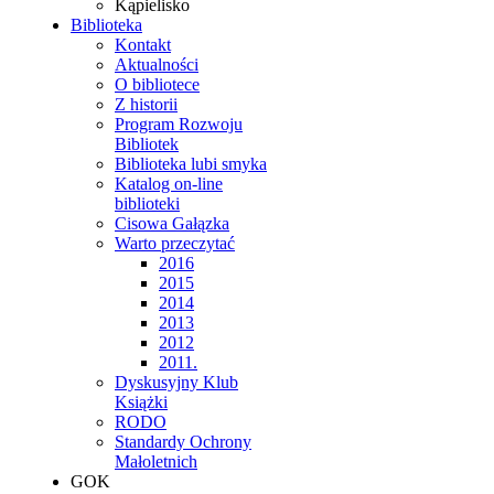
Kąpielisko
Biblioteka
Kontakt
Aktualności
O bibliotece
Z historii
Program Rozwoju
Bibliotek
Biblioteka lubi smyka
Katalog on-line
biblioteki
Cisowa Gałązka
Warto przeczytać
2016
2015
2014
2013
2012
2011.
Dyskusyjny Klub
Książki
RODO
Standardy Ochrony
Małoletnich
GOK