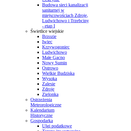
Budowa sieci kanalizacji
sanitarnej w
miejscowościach Zdroje,
Ludwichowo i Trzebciny
- etap I
Świetlice wiejskie
Brzozie
Iwiec
Krzywogoniec
Ludwichowo
Małe Gacno
Nowy Sumin
Ostrowo
Wielkie Budziska
Wysoka
Zalesie
Zdroje
Zielonka
Ostrzeżenia
Meteorologiczne
Kalendarium
Historyczne
Gospodarka
Ulgi podatkowe