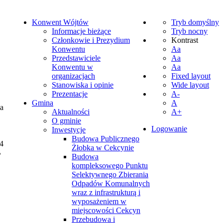
Konwent Wójtów
Tryb domyślny
Informacje bieżące
Tryb nocny
Członkowie i Prezydium
Kontrast
Konwentu
Aa
Przedstawiciele
Aa
Konwentu w
Aa
organizacjach
Fixed layout
Stanowiska i opinie
Wide layout
Prezentacje
A-
Gmina
A
na
Aktualności
A+
O gminie
Logowanie
Inwestycje
Budowa Publicznego
4
Żłobka w Cekcynie
B
Budowa
kompleksowego Punktu
Selektywnego Zbierania
Odpadów Komunalnych
wraz z infrastrukturą i
wyposażeniem w
miejscowości Cekcyn
Przebudowa i