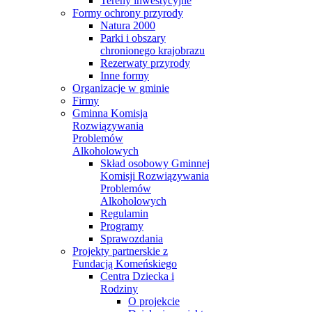
Tereny inwestycyjne
Formy ochrony przyrody
Natura 2000
Parki i obszary
chronionego krajobrazu
Rezerwaty przyrody
Inne formy
Organizacje w gminie
Firmy
Gminna Komisja
Rozwiązywania
Problemów
Alkoholowych
Skład osobowy Gminnej
Komisji Rozwiązywania
Problemów
Alkoholowych
Regulamin
Programy
Sprawozdania
Projekty partnerskie z
Fundacją Komeńskiego
Centra Dziecka i
Rodziny
O projekcie