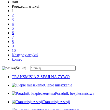
start
Poprzedni artykuł
1
2
3
4
5
6
7
8
9
10
Następny artykuł
koniec
Szukaj...
TRANSMISJA Z SESJI NA ŻYWO
Ciepłe mieszkanie
Poradnik bezpieczeństwa
Transmisje z sesji