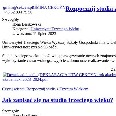
gmina@cekcyn.pl
GMINA CEKCYN
Rozpocznij studia
+48 52 334 75 50
Szczegóły
Ilona Lesikowska
Kategoria:
Uniwersytet Trzeciego Wieku
Utworzono: 11 lipiec 2023
Uniwersytet Trzeciego Wieku Wyższej Szkoły Gospodarki filia w Ce
Uniwersytet uczęszczało 98 osób.
Studia trzeciego wieku umożliwiają nawiązywanie nowych znajomośc
wykorzystanie czasu wolnego, wyjście z domu oraz realizowanie swo
Za
akademicki 2023_2024.pdf
Czytaj więcej: Rozpocznij studia z Trzecim Wiekiem
Jak zapisać się na studia trzeciego wieku?
Szczegóły
Ilona Lesikowska