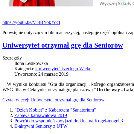
https://youtu.be/VI4BYokYocI
Po wstępie dotyczącym filii macierzystej, następuje część ogólna i
Uniwersytet otrzymał grę dla Seniorów
Szczegóły
Ilona Lesikowska
Kategoria:
Uniwersytet Trzeciego Wieku
Utworzono: 24 marzec 2019
W wyniku konkursu "Gra dla organizacji", którego organizatore
WSG filia w Cekcynie, otrzymał grę planszową
"On the way - Lata
Czytaj więcej: Uniwersytet otrzymał grę dla Seniorów
"Dzień Kobiet" z Kabaretem "Sanatorium"
Zabawa karnawałowa 2019
Powrót do wspomień - wyjazd do kina na Kogel-mogel 3
E-aktywni Seniorzy z UTW