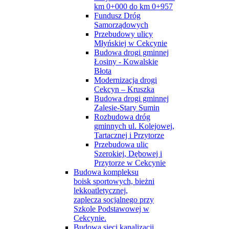
km 0+000 do km 0+957
Fundusz Dróg
Samorządowych
Przebudowy ulicy
Młyńskiej w Cekcynie
Budowa drogi gminnej
Łosiny - Kowalskie
Błota
Modernizacja drogi
Cekcyn – Kruszka
Budowa drogi gminnej
Zalesie-Stary Sumin
Rozbudowa dróg
gminnych ul. Kolejowej,
Tartacznej i Przytorze
Przebudowa ulic
Szerokiej, Dębowej i
Przytorze w Cekcynie
Budowa kompleksu
boisk sportowych, bieżni
lekkoatletycznej,
zaplecza socjalnego przy
Szkole Podstawowej w
Cekcynie.
Budowa sieci kanalizacji