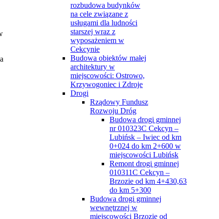
rozbudowa budynków
na cele związane z
usługami dla ludności
starszej wraz z
w
wyposażeniem w
Cekcynie
Budowa obiektów małej
na
architektury w
miejscowości: Ostrowo,
Krzywogoniec i Zdroje
Drogi
Rządowy Fundusz
Rozwoju Dróg
Budowa drogi gminnej
nr 010323C Cekcyn –
Lubińsk – Iwiec od km
0+024 do km 2+600 w
miejscowości Lubińsk
Remont drogi gminnej
010311C Cekcyn –
Brzozie od km 4+430,63
do km 5+300
Budowa drogi gminnej
wewnętrznej w
miejscowości Brzozie od