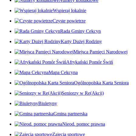
Numery kontaktowe
Wspieraj lokalnie
Czyste powietrze
Rada Gminy Cekcyn
Karty Dużej Rodziny
Miejsca Pamięci Narodowej
Afrykański Pomór Świń
Mapa Cekcyna
Ogólnopolska Karta Seniora
Seniorzy w Re(Akcji)
Biuletyny
Gmina partnerska
Nieod. pomoc prawna
Zajęcia sportowe