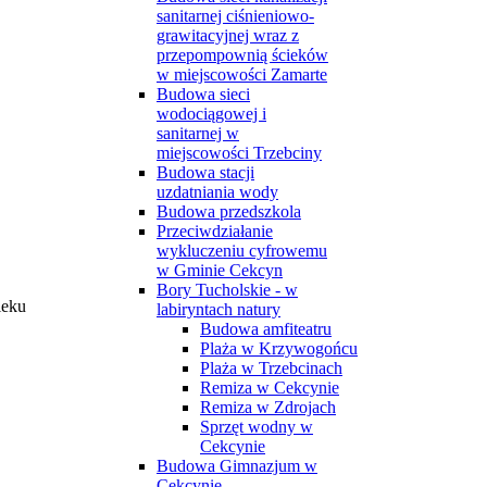
sanitarnej ciśnieniowo-
grawitacyjnej wraz z
przepompownią ścieków
w miejscowości Zamarte
Budowa sieci
wodociągowej i
sanitarnej w
miejscowości Trzebciny
Budowa stacji
uzdatniania wody
Budowa przedszkola
Przeciwdziałanie
wykluczeniu cyfrowemu
w Gminie Cekcyn
Bory Tucholskie - w
ieku
labiryntach natury
Budowa amfiteatru
Plaża w Krzywogońcu
Plaża w Trzebcinach
Remiza w Cekcynie
Remiza w Zdrojach
Sprzęt wodny w
Cekcynie
Budowa Gimnazjum w
Cekcynie