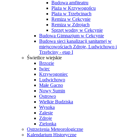
Budowa amfiteatru
Plaża w Krzywogońcu
Plaża w Trzebcinach
Remiza w Cekcynie
Remiza w Zdrojach
Sprzęt wodny w Cekcynie
Budowa Gimnazjum w Cekcynie
Budowa sieci kanalizacji sanitarnej w
miejscowościach Zdroje, Ludwichowo i
Trzebciny - etap I
Świetlice wiejskie
Brzozie
Iwiec
Krzywogoniec
Ludwichowo
Małe Gacno
Nowy Sumin
Ostrowo
Wielkie Budziska
Wysoka
Zalesie
Zdroje
Zielonka
Ostrzeżenia Meteorologiczne
Kalendarium Historyczne