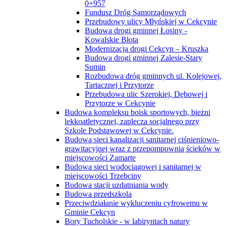
0+957
Fundusz Dróg Samorządowych
Przebudowy ulicy Młyńskiej w Cekcynie
Budowa drogi gminnej Łosiny -
Kowalskie Błota
Modernizacja drogi Cekcyn – Kruszka
Budowa drogi gminnej Zalesie-Stary
Sumin
Rozbudowa dróg gminnych ul. Kolejowej,
Tartacznej i Przytorze
Przebudowa ulic Szerokiej, Dębowej i
Przytorze w Cekcynie
Budowa kompleksu boisk sportowych, bieżni
lekkoatletycznej, zaplecza socjalnego przy
Szkole Podstawowej w Cekcynie.
Budowa sieci kanalizacji sanitarnej ciśnieniowo-
grawitacyjnej wraz z przepompownią ścieków w
miejscowości Zamarte
Budowa sieci wodociągowej i sanitarnej w
miejscowości Trzebciny
Budowa stacji uzdatniania wody
Budowa przedszkola
Przeciwdziałanie wykluczeniu cyfrowemu w
Gminie Cekcyn
Bory Tucholskie - w labiryntach natury