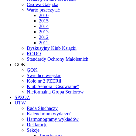
Cisowa Gałązka
Warto przeczytać
2016
2015
2014
2013
2012
2011.
Dyskusyjny Klub Książki
RODO
Standardy Ochrony Małoletnich
GOK
GOK
Świetlice wiejskie
Koło nr 2 PZERiI
Klub Seniora "Cisowianie"
Nieformalna Grupa Seniorów
SPZOZ
UTW
Rada Słuchaczy
Kalendarium wydarzeń
Harmonogramy wykładów
Deklaracje
Sekcje
Turystyczna