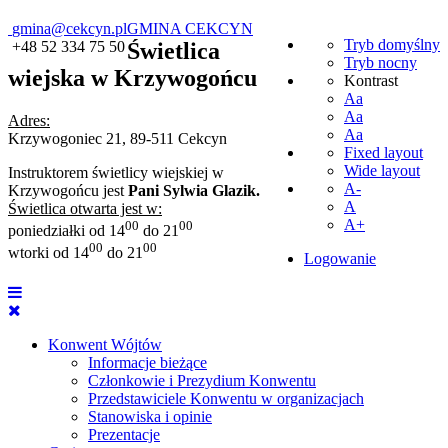
gmina@cekcyn.pl
GMINA CEKCYN
Tryb domyślny
+48 52 334 75 50
Świetlica
Tryb nocny
wiejska w Krzywogońcu
Kontrast
Aa
Aa
Adres:
Aa
Krzywogoniec 21, 89-511 Cekcyn
Fixed layout
Wide layout
Instruktorem świetlicy wiejskiej w
A-
Krzywogońcu jest
Pani Sylwia Glazik.
A
Świetlica otwarta jest w:
A+
00
00
poniedziałki od 14
do 21
00
00
wtorki od 14
do 21
Logowanie
Konwent Wójtów
Informacje bieżące
Członkowie i Prezydium Konwentu
Przedstawiciele Konwentu w organizacjach
Stanowiska i opinie
Prezentacje