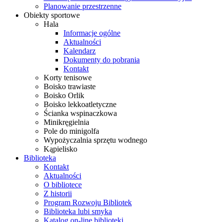
Planowanie przestrzenne
Obiekty sportowe
Hala
Informacje ogólne
Aktualności
Kalendarz
Dokumenty do pobrania
Kontakt
Korty tenisowe
Boisko trawiaste
Boisko Orlik
Boisko lekkoatletyczne
Ścianka wspinaczkowa
Minikręgielnia
Pole do minigolfa
Wypożyczalnia sprzętu wodnego
Kąpielisko
Biblioteka
Kontakt
Aktualności
O bibliotece
Z historii
Program Rozwoju Bibliotek
Biblioteka lubi smyka
Katalog on-line biblioteki