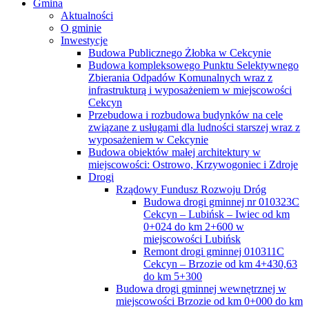
Gmina
Aktualności
O gminie
Inwestycje
Budowa Publicznego Żłobka w Cekcynie
Budowa kompleksowego Punktu Selektywnego
Zbierania Odpadów Komunalnych wraz z
infrastrukturą i wyposażeniem w miejscowości
Cekcyn
Przebudowa i rozbudowa budynków na cele
związane z usługami dla ludności starszej wraz z
wyposażeniem w Cekcynie
Budowa obiektów małej architektury w
miejscowości: Ostrowo, Krzywogoniec i Zdroje
Drogi
Rządowy Fundusz Rozwoju Dróg
Budowa drogi gminnej nr 010323C
Cekcyn – Lubińsk – Iwiec od km
0+024 do km 2+600 w
miejscowości Lubińsk
Remont drogi gminnej 010311C
Cekcyn – Brzozie od km 4+430,63
do km 5+300
Budowa drogi gminnej wewnętrznej w
miejscowości Brzozie od km 0+000 do km