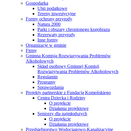
Gospodarka
Ulgi podatkowe
Tereny inwestycyjne
Formy ochrony przyrody
Natura 2000
Parki i obszary chronionego krajobrazu
Rezerwaty przyrody
Inne formy
Organizacje w gminie
Firmy
Gminna Komisja Rozwiązywania Problemów
Alkoholowych
Skład osobowy Gminnej Komisji
Rozwiązywania Problemów Alkoholowych
Regulamin
Programy
Sprawozdania
Projekty partnerskie z Fundacją Komeńskiego
Centra Dziecka i Rodziny
O projekcie
Działania projektowe
Seniorzy dla najmłodszych
O projekcie
Działania projektowe
Przedsiębiorstwo Wodociągowo-Kanalizacyjne