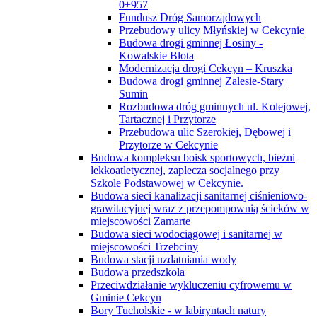
0+957
Fundusz Dróg Samorządowych
Przebudowy ulicy Młyńskiej w Cekcynie
Budowa drogi gminnej Łosiny -
Kowalskie Błota
Modernizacja drogi Cekcyn – Kruszka
Budowa drogi gminnej Zalesie-Stary
Sumin
Rozbudowa dróg gminnych ul. Kolejowej,
Tartacznej i Przytorze
Przebudowa ulic Szerokiej, Dębowej i
Przytorze w Cekcynie
Budowa kompleksu boisk sportowych, bieżni
lekkoatletycznej, zaplecza socjalnego przy
Szkole Podstawowej w Cekcynie.
Budowa sieci kanalizacji sanitarnej ciśnieniowo-
grawitacyjnej wraz z przepompownią ścieków w
miejscowości Zamarte
Budowa sieci wodociągowej i sanitarnej w
miejscowości Trzebciny
Budowa stacji uzdatniania wody
Budowa przedszkola
Przeciwdziałanie wykluczeniu cyfrowemu w
Gminie Cekcyn
Bory Tucholskie - w labiryntach natury