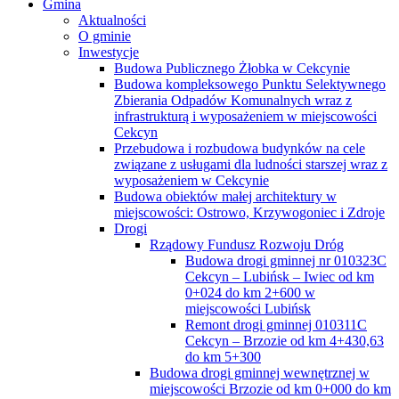
Gmina
Aktualności
O gminie
Inwestycje
Budowa Publicznego Żłobka w Cekcynie
Budowa kompleksowego Punktu Selektywnego
Zbierania Odpadów Komunalnych wraz z
infrastrukturą i wyposażeniem w miejscowości
Cekcyn
Przebudowa i rozbudowa budynków na cele
związane z usługami dla ludności starszej wraz z
wyposażeniem w Cekcynie
Budowa obiektów małej architektury w
miejscowości: Ostrowo, Krzywogoniec i Zdroje
Drogi
Rządowy Fundusz Rozwoju Dróg
Budowa drogi gminnej nr 010323C
Cekcyn – Lubińsk – Iwiec od km
0+024 do km 2+600 w
miejscowości Lubińsk
Remont drogi gminnej 010311C
Cekcyn – Brzozie od km 4+430,63
do km 5+300
Budowa drogi gminnej wewnętrznej w
miejscowości Brzozie od km 0+000 do km