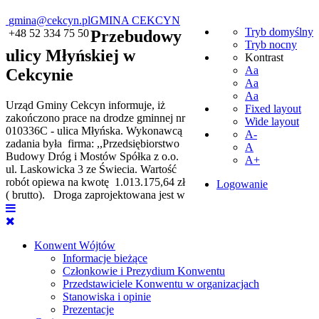
gmina@cekcyn.pl
GMINA CEKCYN
Tryb domyślny
+48 52 334 75 50
Przebudowy
Tryb nocny
ulicy Młyńskiej w
Kontrast
Aa
Cekcynie
Aa
Aa
Urząd Gminy Cekcyn informuje, iż
Fixed layout
zakończono prace na drodze gminnej nr
Wide layout
010336C - ulica Młyńska. Wykonawcą
A-
zadania była firma: ,,Przedsiębiorstwo
A
Budowy Dróg i Mostów Spółka z o.o.
A+
ul. Laskowicka 3 ze Świecia. Wartość
robót opiewa na kwotę 1.013.175,64 zł
Logowanie
( brutto). Droga zaprojektowana jest w
Konwent Wójtów
Informacje bieżące
Członkowie i Prezydium Konwentu
Przedstawiciele Konwentu w organizacjach
Stanowiska i opinie
Prezentacje