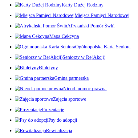
Karty Dużej Rodziny
Miejsca Pamięci Narodowej
Afrykański Pomór Świń
Mapa Cekcyna
Ogólnopolska Karta Seniora
Seniorzy w Re(Akcji)
Biuletyny
Gmina partnerska
Nieod. pomoc prawna
Zajęcia sportowe
Prezentacje
Psy do adopcji
Rewitalizacja