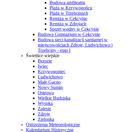
Budowa amfiteatru
Plaża w Krzywogońcu
Plaża w Trzebcinach
Remiza w Cekcynie
Remiza w Zdrojach
Sprzęt wodny w Cekcynie
Budowa Gimnazjum w Cekcynie
Budowa sieci kanalizacji sanitarnej w
miejscowościach Zdroje, Ludwichowo i
Trzebciny - etap I
Świetlice wiejskie
Brzozie
Iwiec
Krzywogoniec
Ludwichowo
Małe Gacno
Nowy Sumin
Ostrowo
Wielkie Budziska
Wysoka
Zalesie
Zdroje
Zielonka
Ostrzeżenia Meteorologiczne
Kalendarium Historyczne