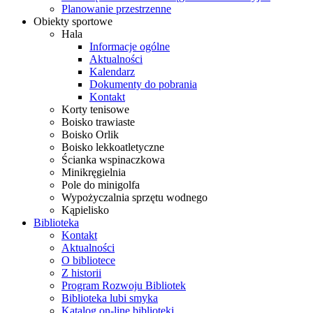
Planowanie przestrzenne
Obiekty sportowe
Hala
Informacje ogólne
Aktualności
Kalendarz
Dokumenty do pobrania
Kontakt
Korty tenisowe
Boisko trawiaste
Boisko Orlik
Boisko lekkoatletyczne
Ścianka wspinaczkowa
Minikręgielnia
Pole do minigolfa
Wypożyczalnia sprzętu wodnego
Kąpielisko
Biblioteka
Kontakt
Aktualności
O bibliotece
Z historii
Program Rozwoju Bibliotek
Biblioteka lubi smyka
Katalog on-line biblioteki