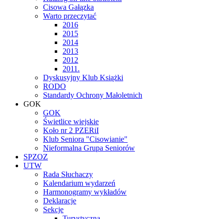
Cisowa Gałązka
Warto przeczytać
2016
2015
2014
2013
2012
2011.
Dyskusyjny Klub Książki
RODO
Standardy Ochrony Małoletnich
GOK
GOK
Świetlice wiejskie
Koło nr 2 PZERiI
Klub Seniora "Cisowianie"
Nieformalna Grupa Seniorów
SPZOZ
UTW
Rada Słuchaczy
Kalendarium wydarzeń
Harmonogramy wykładów
Deklaracje
Sekcje
Turystyczna