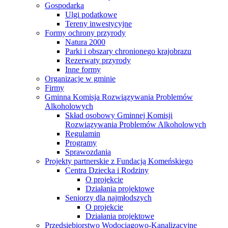
Gospodarka
Ulgi podatkowe
Tereny inwestycyjne
Formy ochrony przyrody
Natura 2000
Parki i obszary chronionego krajobrazu
Rezerwaty przyrody
Inne formy
Organizacje w gminie
Firmy
Gminna Komisja Rozwiązywania Problemów
Alkoholowych
Skład osobowy Gminnej Komisji
Rozwiązywania Problemów Alkoholowych
Regulamin
Programy
Sprawozdania
Projekty partnerskie z Fundacją Komeńskiego
Centra Dziecka i Rodziny
O projekcie
Działania projektowe
Seniorzy dla najmłodszych
O projekcie
Działania projektowe
Przedsiębiorstwo Wodociągowo-Kanalizacyjne