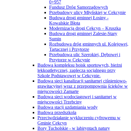
0+957
Fundusz Dróg Samorządowych
Przebudowy ulicy Młyńskiej w Cekcynie
Budowa drogi gminnej Łosiny -
Kowalskie Błota
Modernizacja drogi Cekcyn – Kruszka
Budowa drogi gminnej Zalesie-Stary
Sumin
Rozbudowa dróg gminnych ul. Kolejowej,
Tartacznej i Przytorze
Przebudowa ulic Szerokiej, Dębowej i
Przytorze w Cekcynie
Budowa kompleksu boisk sportowych, bieżni
lekkoatletycznej, zaplecza socjalnego przy
Szkole Podstawowej w Cekcynie.
Budowa sieci kanalizacji sanitarnej ciśnieniowo-
grawitacyjnej wraz z przepompownią ścieków w
miejscowości Zamarte
Budowa sieci wodociągowej i sanitarnej w
miejscowości Trzebciny
Budowa stacji uzdatniania wody
Budowa przedszkola
Przeciwdziałanie wykluczeniu cyfrowemu w
Gminie Cekcyn
Bory Tucholskie - w labiryntach natury