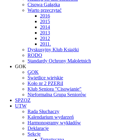
Cisowa Gałązka
Warto przeczytać
2016
2015
2014
2013
2012
2011.
Dyskusyjny Klub Książki
RODO
Standardy Ochrony Małoletnich
GOK
GOK
Świetlice wiejskie
Koło nr 2 PZERiI
Klub Seniora "Cisowianie"
Nieformalna Grupa Seniorów
SPZOZ
UTW
Rada Słuchaczy
Kalendarium wydarzeń
Harmonogramy wykładów
Deklaracje
Sekcje
Turystyczna