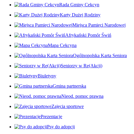
Rada Gminy Cekcyn
Karty Dużej Rodziny
Miejsca Pamięci Narodowej
Afrykański Pomór Świń
Mapa Cekcyna
Ogólnopolska Karta Seniora
Seniorzy w Re(Akcji)
Biuletyny
Gmina partnerska
Nieod. pomoc prawna
Zajęcia sportowe
Prezentacje
Psy do adopcji