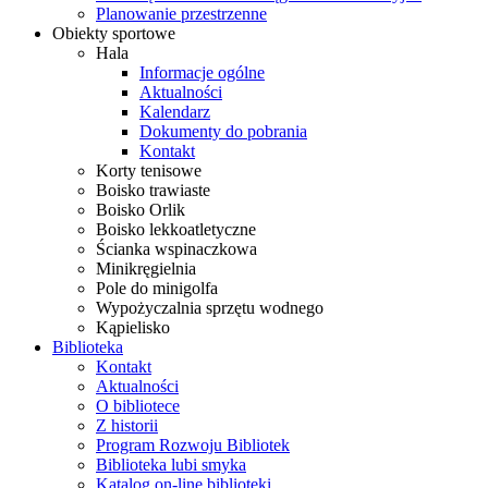
Planowanie przestrzenne
Obiekty sportowe
Hala
Informacje ogólne
Aktualności
Kalendarz
Dokumenty do pobrania
Kontakt
Korty tenisowe
Boisko trawiaste
Boisko Orlik
Boisko lekkoatletyczne
Ścianka wspinaczkowa
Minikręgielnia
Pole do minigolfa
Wypożyczalnia sprzętu wodnego
Kąpielisko
Biblioteka
Kontakt
Aktualności
O bibliotece
Z historii
Program Rozwoju Bibliotek
Biblioteka lubi smyka
Katalog on-line biblioteki