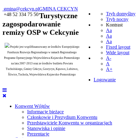
gmina@cekcyn.pl
GMINA CEKCYN
Tryb domyślny
+48 52 334 75 50
Turystyczne
Tryb nocny
zagospodarowanie
Kontrast
Aa
remizy OSP w Cekcynie
Aa
Aa
Fixed layout
Projekt jest współfinansowany ze środków Europejskiego
Wide layout
Funduszu Rozwoju Regionalnego w ramach Regionalnego
A-
Programu Operacyjnego Województwa Kujawsko-Pomorskiego
A
na lata 2007-2013 oraz ze środków budżetu Powiatu
A+
Tucholskiego, Gminy Cekcyn, Gostycyn, Kęsowo, Lubiewo,
Śliwice, Tuchola, Województwa Kujawsko-Pomorskiego
Logowanie
Konwent Wójtów
Informacje bieżące
Członkowie i Prezydium Konwentu
Przedstawiciele Konwentu w organizacjach
Stanowiska i opinie
Prezentacje