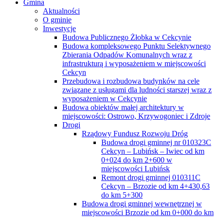
Gmina
Aktualności
O gminie
Inwestycje
Budowa Publicznego Żłobka w Cekcynie
Budowa kompleksowego Punktu Selektywnego
Zbierania Odpadów Komunalnych wraz z
infrastrukturą i wyposażeniem w miejscowości
Cekcyn
Przebudowa i rozbudowa budynków na cele
związane z usługami dla ludności starszej wraz z
wyposażeniem w Cekcynie
Budowa obiektów małej architektury w
miejscowości: Ostrowo, Krzywogoniec i Zdroje
Drogi
Rządowy Fundusz Rozwoju Dróg
Budowa drogi gminnej nr 010323C
Cekcyn – Lubińsk – Iwiec od km
0+024 do km 2+600 w
miejscowości Lubińsk
Remont drogi gminnej 010311C
Cekcyn – Brzozie od km 4+430,63
do km 5+300
Budowa drogi gminnej wewnętrznej w
miejscowości Brzozie od km 0+000 do km