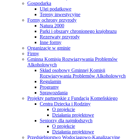
Gospodarka
Ulgi podatkowe
Tereny inwestycyjne
Formy ochrony przyrody
Natura 2000
Parki i obszary chronionego krajobrazu
Rezerwaty przyrody
Inne formy
Organizacje w gminie
Firmy
Gminna Komisja Rozwiązywania Problemów
Alkoholowych
Skład osobowy Gminnej Komisji
Rozwiązywania Problemów Alkoholowych
Regulamin
Programy
Sprawozdania
Projekty partnerskie z Fundacją Komeńskiego
Centra Dziecka i Rodziny
O projekcie
Działania projektowe
Seniorzy dla najmłodszych
O projekcie
Działania projektowe
Przedsiębiorstwo Wodociągowo-Kanalizacyjne