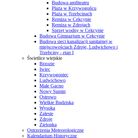
Budowa amfiteatru
Plaża w Krzywogońcu
Plaża w Trzebcinach
Remiza w Cekcynie
Remiza w Zdrojach
Sprzęt wodny w Cekcynie
Budowa Gimnazjum w Cekcynie
Budowa sieci kanalizacji sanitarnej w
miejscowościach Zdroje, Ludwichowo i
Trzebciny - etap I
Świetlice wiejskie
Brzozie
Iwiec
Krzywogoniec
Ludwichowo
Małe Gacno
Nowy Sumin
Ostrowo
Wielkie Budziska
Wysoka
Zalesie
Zdroje
Zielonka
Ostrzeżenia Meteorologiczne
Kalendarium Historyczne