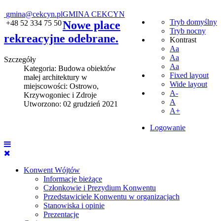
gmina@cekcyn.pl
GMINA CEKCYN
Tryb domyślny
+48 52 334 75 50
Nowe place
Tryb nocny
rekreacyjne odebrane.
Kontrast
Aa
Aa
Szczegóły
Aa
Kategoria:
Budowa obiektów
Fixed layout
małej architektury w
Wide layout
miejscowości: Ostrowo,
A-
Krzywogoniec i Zdroje
A
Utworzono: 02 grudzień 2021
A+
Logowanie
Konwent Wójtów
Informacje bieżące
Członkowie i Prezydium Konwentu
Przedstawiciele Konwentu w organizacjach
Stanowiska i opinie
Prezentacje