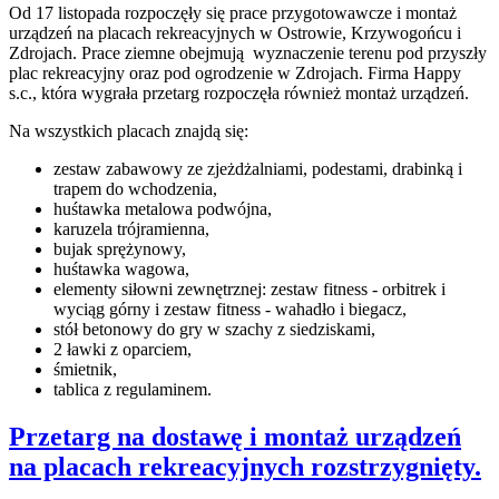
Od 17 listopada rozpoczęły się prace przygotowawcze i montaż
urządzeń na placach rekreacyjnych w Ostrowie, Krzywogońcu i
Zdrojach. Prace ziemne obejmują wyznaczenie terenu pod przyszły
plac rekreacyjny oraz pod ogrodzenie w Zdrojach. Firma Happy
s.c., która wygrała przetarg rozpoczęła również montaż urządzeń.
Na wszystkich placach znajdą się:
zestaw zabawowy ze zjeżdżalniami, podestami, drabinką i
trapem do wchodzenia,
huśtawka metalowa podwójna,
karuzela trójramienna,
bujak sprężynowy,
huśtawka wagowa,
elementy siłowni zewnętrznej: zestaw fitness - orbitrek i
wyciąg górny i zestaw fitness - wahadło i biegacz,
stół betonowy do gry w szachy z siedziskami,
2 ławki z oparciem,
śmietnik,
tablica z regulaminem.
Przetarg na dostawę i montaż urządzeń
na placach rekreacyjnych rozstrzygnięty.