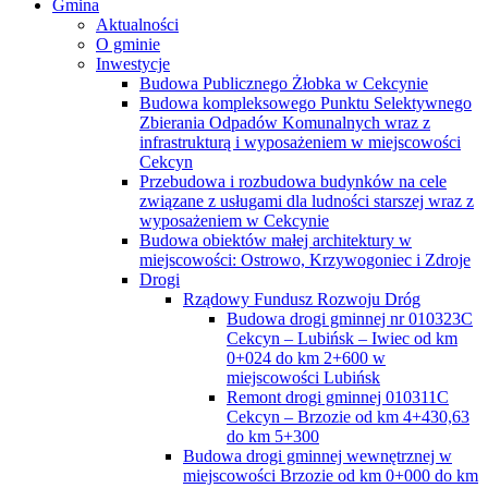
Gmina
Aktualności
O gminie
Inwestycje
Budowa Publicznego Żłobka w Cekcynie
Budowa kompleksowego Punktu Selektywnego
Zbierania Odpadów Komunalnych wraz z
infrastrukturą i wyposażeniem w miejscowości
Cekcyn
Przebudowa i rozbudowa budynków na cele
związane z usługami dla ludności starszej wraz z
wyposażeniem w Cekcynie
Budowa obiektów małej architektury w
miejscowości: Ostrowo, Krzywogoniec i Zdroje
Drogi
Rządowy Fundusz Rozwoju Dróg
Budowa drogi gminnej nr 010323C
Cekcyn – Lubińsk – Iwiec od km
0+024 do km 2+600 w
miejscowości Lubińsk
Remont drogi gminnej 010311C
Cekcyn – Brzozie od km 4+430,63
do km 5+300
Budowa drogi gminnej wewnętrznej w
miejscowości Brzozie od km 0+000 do km