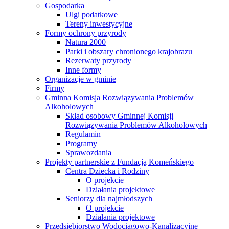
Gospodarka
Ulgi podatkowe
Tereny inwestycyjne
Formy ochrony przyrody
Natura 2000
Parki i obszary chronionego krajobrazu
Rezerwaty przyrody
Inne formy
Organizacje w gminie
Firmy
Gminna Komisja Rozwiązywania Problemów
Alkoholowych
Skład osobowy Gminnej Komisji
Rozwiązywania Problemów Alkoholowych
Regulamin
Programy
Sprawozdania
Projekty partnerskie z Fundacją Komeńskiego
Centra Dziecka i Rodziny
O projekcie
Działania projektowe
Seniorzy dla najmłodszych
O projekcie
Działania projektowe
Przedsiębiorstwo Wodociągowo-Kanalizacyjne