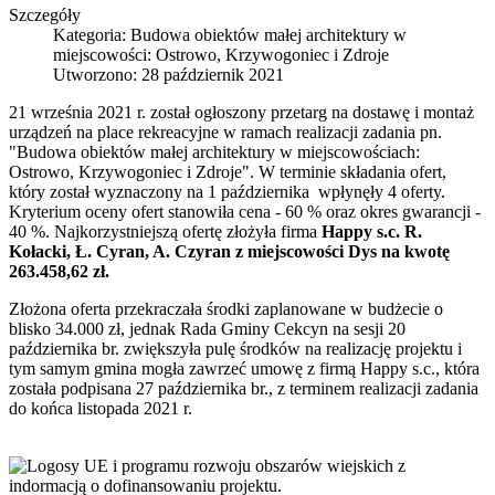
Szczegóły
Kategoria:
Budowa obiektów małej architektury w
miejscowości: Ostrowo, Krzywogoniec i Zdroje
Utworzono: 28 październik 2021
21 września 2021 r. został ogłoszony przetarg na dostawę i montaż
urządzeń na place rekreacyjne w ramach realizacji zadania pn.
"Budowa obiektów małej architektury w miejscowościach:
Ostrowo, Krzywogoniec i Zdroje". W terminie składania ofert,
który został wyznaczony na 1 października wpłynęły 4 oferty.
Kryterium oceny ofert stanowiła cena - 60 % oraz okres gwarancji -
40 %. Najkorzystniejszą ofertę złożyła firma
Happy s.c. R.
Kołacki, Ł. Cyran, A. Czyran z miejscowości Dys na kwotę
263.458,62 zł.
Złożona oferta przekraczała środki zaplanowane w budżecie o
blisko 34.000 zł, jednak Rada Gminy Cekcyn na sesji 20
października br. zwiększyła pulę środków na realizację projektu i
tym samym gmina mogła zawrzeć umowę z firmą Happy s.c., która
została podpisana 27 października br., z terminem realizacji zadania
do końca listopada 2021 r.