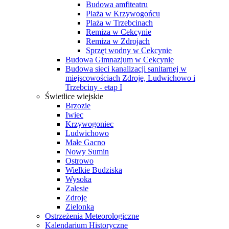
Budowa amfiteatru
Plaża w Krzywogońcu
Plaża w Trzebcinach
Remiza w Cekcynie
Remiza w Zdrojach
Sprzęt wodny w Cekcynie
Budowa Gimnazjum w Cekcynie
Budowa sieci kanalizacji sanitarnej w
miejscowościach Zdroje, Ludwichowo i
Trzebciny - etap I
Świetlice wiejskie
Brzozie
Iwiec
Krzywogoniec
Ludwichowo
Małe Gacno
Nowy Sumin
Ostrowo
Wielkie Budziska
Wysoka
Zalesie
Zdroje
Zielonka
Ostrzeżenia Meteorologiczne
Kalendarium Historyczne