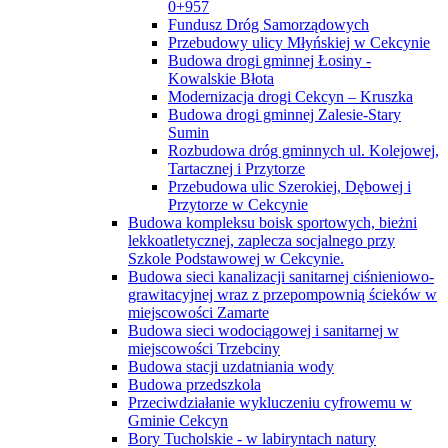
0+957
Fundusz Dróg Samorządowych
Przebudowy ulicy Młyńskiej w Cekcynie
Budowa drogi gminnej Łosiny -
Kowalskie Błota
Modernizacja drogi Cekcyn – Kruszka
Budowa drogi gminnej Zalesie-Stary
Sumin
Rozbudowa dróg gminnych ul. Kolejowej,
Tartacznej i Przytorze
Przebudowa ulic Szerokiej, Dębowej i
Przytorze w Cekcynie
Budowa kompleksu boisk sportowych, bieżni
lekkoatletycznej, zaplecza socjalnego przy
Szkole Podstawowej w Cekcynie.
Budowa sieci kanalizacji sanitarnej ciśnieniowo-
grawitacyjnej wraz z przepompownią ścieków w
miejscowości Zamarte
Budowa sieci wodociągowej i sanitarnej w
miejscowości Trzebciny
Budowa stacji uzdatniania wody
Budowa przedszkola
Przeciwdziałanie wykluczeniu cyfrowemu w
Gminie Cekcyn
Bory Tucholskie - w labiryntach natury