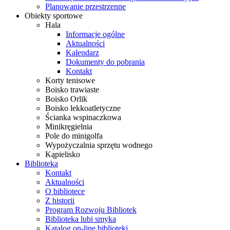
Planowanie przestrzenne
Obiekty sportowe
Hala
Informacje ogólne
Aktualności
Kalendarz
Dokumenty do pobrania
Kontakt
Korty tenisowe
Boisko trawiaste
Boisko Orlik
Boisko lekkoatletyczne
Ścianka wspinaczkowa
Minikręgielnia
Pole do minigolfa
Wypożyczalnia sprzętu wodnego
Kąpielisko
Biblioteka
Kontakt
Aktualności
O bibliotece
Z historii
Program Rozwoju Bibliotek
Biblioteka lubi smyka
Katalog on-line biblioteki