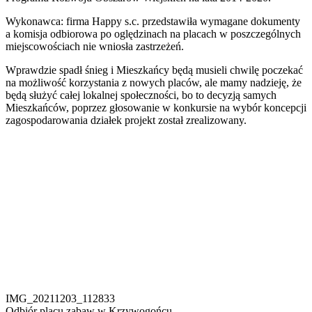
Wykonawca: firma Happy s.c. przedstawiła wymagane dokumenty
a komisja odbiorowa po oględzinach na placach w poszczególnych
miejscowościach nie wniosła zastrzeżeń.
Wprawdzie spadł śnieg i Mieszkańcy będą musieli chwilę poczekać
na możliwość korzystania z nowych placów, ale mamy nadzieję, że
będą służyć całej lokalnej społeczności, bo to decyzją samych
Mieszkańców, poprzez głosowanie w konkursie na wybór koncepcji
zagospodarowania działek projekt został zrealizowany.
IMG_20211203_112833
Odbiór placu zabaw w Krzywogońcu.