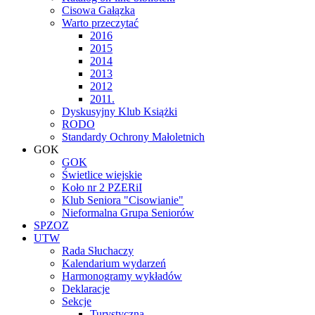
Cisowa Gałązka
Warto przeczytać
2016
2015
2014
2013
2012
2011.
Dyskusyjny Klub Książki
RODO
Standardy Ochrony Małoletnich
GOK
GOK
Świetlice wiejskie
Koło nr 2 PZERiI
Klub Seniora "Cisowianie"
Nieformalna Grupa Seniorów
SPZOZ
UTW
Rada Słuchaczy
Kalendarium wydarzeń
Harmonogramy wykładów
Deklaracje
Sekcje
Turystyczna