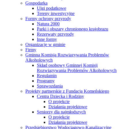
Gospodarka
Ulgi podatkowe
Tereny inwestycyjne
Formy ochrony przyrody
Natura 2000
Parki i obszary chronionego krajobrazu
Rezerwaty przyrody
Inne formy
Organizacje w gminie
Firmy
Gminna Komisja Rozwiązywania Problemów
Alkoholowych
Skład osobowy Gminnej Komisji
Rozwiązywania Problemów Alkoholowych
Regulamin
Programy
Sprawozdania
Projekty partnerskie z Fundacją Komeńskiego
Centra Dziecka i Rodziny
O projekcie
Działania projektowe
Seniorzy dla najmłodszych
O projekcie
Działania projektowe
Przedsiębiorstwo Wodociągowo-Kanalizacyjne