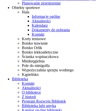
Planowanie przestrzenne
Obiekty sportowe
Hala
Informacje ogólne
Aktualności
Kalendarz
Dokumenty do pobrania
Kontakt
Korty tenisowe
Boisko trawiaste
Boisko Orlik
Boisko lekkoatletyczne
Ścianka wspinaczkowa
Minikręgielnia
Pole do minigolfa
Wypożyczalnia sprzętu wodnego
Kąpielisko
Biblioteka
Kontakt
Aktualności
O bibliotece
Z historii
Program Rozwoju Bibliotek
Biblioteka lubi smyka
Katalog on-line biblioteki