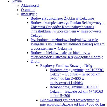
Gmina
Aktualności
O gminie
Inwestycje
Budowa Publicznego Żłobka w Cekcynie
Budowa kompleksowego Punktu Selektywnego
Zbierania Odpadów Komunalnych wraz z
infrastrukturą i wyposażeniem w miejscowości
Cekcyn
Przebudowa i rozbudowa budynków na cele
związane z usługami dla ludności starszej wraz z
wyposażeniem w Cekcynie
Budowa obiektów małej architektury w
miejscowości: Ostrowo, Krzywogoniec i Zdroje
Drogi
Rządowy Fundusz Rozwoju Dróg
Budowa drogi gminnej nr 010323C
Cekcyn – Lubińsk – Iwiec od km
0+024 do km 2+600 w
miejscowości Lubińsk
Remont drogi gminnej 010311C
Cekcyn – Brzozie od km 4+430,63
do km 5+300
Budowa drogi gminnej wewnętrznej w
miejscowości Brzozie od km 0+000 do km