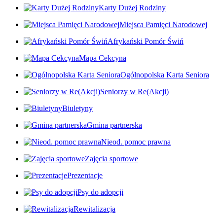
Karty Dużej Rodziny
Miejsca Pamięci Narodowej
Afrykański Pomór Świń
Mapa Cekcyna
Ogólnopolska Karta Seniora
Seniorzy w Re(Akcji)
Biuletyny
Gmina partnerska
Nieod. pomoc prawna
Zajęcia sportowe
Prezentacje
Psy do adopcji
Rewitalizacja