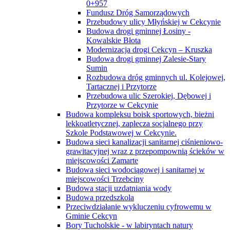
0+957
Fundusz Dróg Samorządowych
Przebudowy ulicy Młyńskiej w Cekcynie
Budowa drogi gminnej Łosiny -
Kowalskie Błota
Modernizacja drogi Cekcyn – Kruszka
Budowa drogi gminnej Zalesie-Stary
Sumin
Rozbudowa dróg gminnych ul. Kolejowej,
Tartacznej i Przytorze
Przebudowa ulic Szerokiej, Dębowej i
Przytorze w Cekcynie
Budowa kompleksu boisk sportowych, bieżni
lekkoatletycznej, zaplecza socjalnego przy
Szkole Podstawowej w Cekcynie.
Budowa sieci kanalizacji sanitarnej ciśnieniowo-
grawitacyjnej wraz z przepompownią ścieków w
miejscowości Zamarte
Budowa sieci wodociągowej i sanitarnej w
miejscowości Trzebciny
Budowa stacji uzdatniania wody
Budowa przedszkola
Przeciwdziałanie wykluczeniu cyfrowemu w
Gminie Cekcyn
Bory Tucholskie - w labiryntach natury