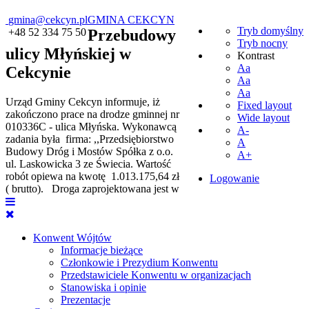
gmina@cekcyn.pl
GMINA CEKCYN
Tryb domyślny
+48 52 334 75 50
Przebudowy
Tryb nocny
ulicy Młyńskiej w
Kontrast
Aa
Cekcynie
Aa
Aa
Urząd Gminy Cekcyn informuje, iż
Fixed layout
zakończono prace na drodze gminnej nr
Wide layout
010336C - ulica Młyńska. Wykonawcą
A-
zadania była firma: ,,Przedsiębiorstwo
A
Budowy Dróg i Mostów Spółka z o.o.
A+
ul. Laskowicka 3 ze Świecia. Wartość
robót opiewa na kwotę 1.013.175,64 zł
Logowanie
( brutto). Droga zaprojektowana jest w
Konwent Wójtów
Informacje bieżące
Członkowie i Prezydium Konwentu
Przedstawiciele Konwentu w organizacjach
Stanowiska i opinie
Prezentacje