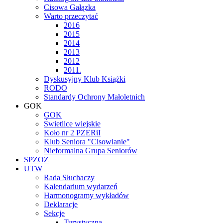
Cisowa Gałązka
Warto przeczytać
2016
2015
2014
2013
2012
2011.
Dyskusyjny Klub Książki
RODO
Standardy Ochrony Małoletnich
GOK
GOK
Świetlice wiejskie
Koło nr 2 PZERiI
Klub Seniora "Cisowianie"
Nieformalna Grupa Seniorów
SPZOZ
UTW
Rada Słuchaczy
Kalendarium wydarzeń
Harmonogramy wykładów
Deklaracje
Sekcje
Turystyczna