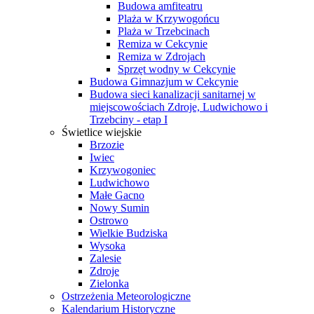
Budowa amfiteatru
Plaża w Krzywogońcu
Plaża w Trzebcinach
Remiza w Cekcynie
Remiza w Zdrojach
Sprzęt wodny w Cekcynie
Budowa Gimnazjum w Cekcynie
Budowa sieci kanalizacji sanitarnej w
miejscowościach Zdroje, Ludwichowo i
Trzebciny - etap I
Świetlice wiejskie
Brzozie
Iwiec
Krzywogoniec
Ludwichowo
Małe Gacno
Nowy Sumin
Ostrowo
Wielkie Budziska
Wysoka
Zalesie
Zdroje
Zielonka
Ostrzeżenia Meteorologiczne
Kalendarium Historyczne