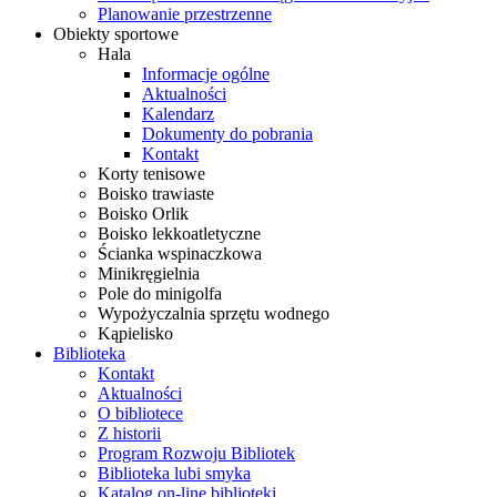
Planowanie przestrzenne
Obiekty sportowe
Hala
Informacje ogólne
Aktualności
Kalendarz
Dokumenty do pobrania
Kontakt
Korty tenisowe
Boisko trawiaste
Boisko Orlik
Boisko lekkoatletyczne
Ścianka wspinaczkowa
Minikręgielnia
Pole do minigolfa
Wypożyczalnia sprzętu wodnego
Kąpielisko
Biblioteka
Kontakt
Aktualności
O bibliotece
Z historii
Program Rozwoju Bibliotek
Biblioteka lubi smyka
Katalog on-line biblioteki