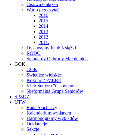
Cisowa Gałązka
Warto przeczytać
2016
2015
2014
2013
2012
2011.
Dyskusyjny Klub Książki
RODO
Standardy Ochrony Małoletnich
GOK
GOK
Świetlice wiejskie
Koło nr 2 PZERiI
Klub Seniora "Cisowianie"
Nieformalna Grupa Seniorów
SPZOZ
UTW
Rada Słuchaczy
Kalendarium wydarzeń
Harmonogramy wykładów
Deklaracje
Sekcje
Turystyczna