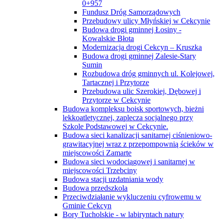
0+957
Fundusz Dróg Samorządowych
Przebudowy ulicy Młyńskiej w Cekcynie
Budowa drogi gminnej Łosiny -
Kowalskie Błota
Modernizacja drogi Cekcyn – Kruszka
Budowa drogi gminnej Zalesie-Stary
Sumin
Rozbudowa dróg gminnych ul. Kolejowej,
Tartacznej i Przytorze
Przebudowa ulic Szerokiej, Dębowej i
Przytorze w Cekcynie
Budowa kompleksu boisk sportowych, bieżni
lekkoatletycznej, zaplecza socjalnego przy
Szkole Podstawowej w Cekcynie.
Budowa sieci kanalizacji sanitarnej ciśnieniowo-
grawitacyjnej wraz z przepompownią ścieków w
miejscowości Zamarte
Budowa sieci wodociągowej i sanitarnej w
miejscowości Trzebciny
Budowa stacji uzdatniania wody
Budowa przedszkola
Przeciwdziałanie wykluczeniu cyfrowemu w
Gminie Cekcyn
Bory Tucholskie - w labiryntach natury