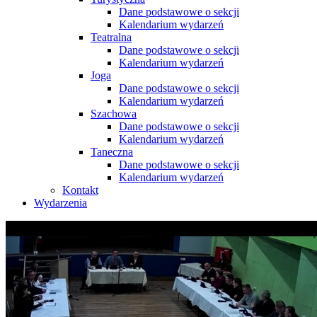
Dane podstawowe o sekcji
Kalendarium wydarzeń
Teatralna
Dane podstawowe o sekcji
Kalendarium wydarzeń
Joga
Dane podstawowe o sekcji
Kalendarium wydarzeń
Szachowa
Dane podstawowe o sekcji
Kalendarium wydarzeń
Taneczna
Dane podstawowe o sekcji
Kalendarium wydarzeń
Kontakt
Wydarzenia