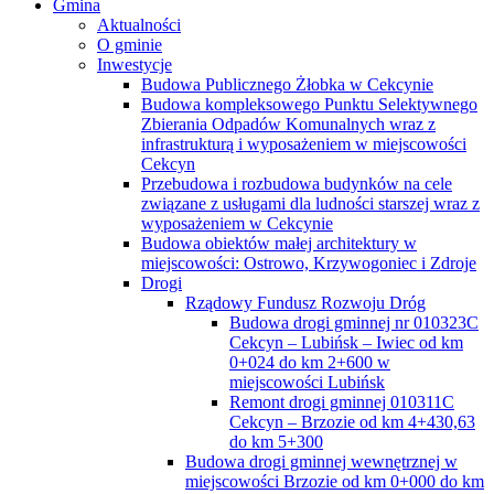
Gmina
Aktualności
O gminie
Inwestycje
Budowa Publicznego Żłobka w Cekcynie
Budowa kompleksowego Punktu Selektywnego
Zbierania Odpadów Komunalnych wraz z
infrastrukturą i wyposażeniem w miejscowości
Cekcyn
Przebudowa i rozbudowa budynków na cele
związane z usługami dla ludności starszej wraz z
wyposażeniem w Cekcynie
Budowa obiektów małej architektury w
miejscowości: Ostrowo, Krzywogoniec i Zdroje
Drogi
Rządowy Fundusz Rozwoju Dróg
Budowa drogi gminnej nr 010323C
Cekcyn – Lubińsk – Iwiec od km
0+024 do km 2+600 w
miejscowości Lubińsk
Remont drogi gminnej 010311C
Cekcyn – Brzozie od km 4+430,63
do km 5+300
Budowa drogi gminnej wewnętrznej w
miejscowości Brzozie od km 0+000 do km