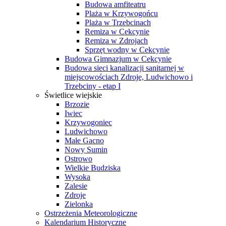
Budowa amfiteatru
Plaża w Krzywogońcu
Plaża w Trzebcinach
Remiza w Cekcynie
Remiza w Zdrojach
Sprzęt wodny w Cekcynie
Budowa Gimnazjum w Cekcynie
Budowa sieci kanalizacji sanitarnej w
miejscowościach Zdroje, Ludwichowo i
Trzebciny - etap I
Świetlice wiejskie
Brzozie
Iwiec
Krzywogoniec
Ludwichowo
Małe Gacno
Nowy Sumin
Ostrowo
Wielkie Budziska
Wysoka
Zalesie
Zdroje
Zielonka
Ostrzeżenia Meteorologiczne
Kalendarium Historyczne