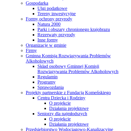
Gospodarka
Ulgi podatkowe
Tereny inwestycyjne
Formy ochrony przyrody
Natura 2000
Parki i obszary chronionego krajobrazu
Rezerwaty przyrody
Inne formy
Organizacje w gminie
Firmy
Gminna Komisja Rozwiązywania Problemów
Alkoholowych
Skład osobowy Gminnej Komisji
Rozwiązywania Problemów Alkoholowych
Regulamin
Programy
Sprawozdania
Projekty partnerskie z Fundacją Komeńskiego
Centra Dziecka i Rodziny
O projekcie
Działania projektowe
Seniorzy dla najmłodszych
O projekcie
Działania projektowe
Przedsiębiorstwo Wodociągowo-Kanalizacyjne