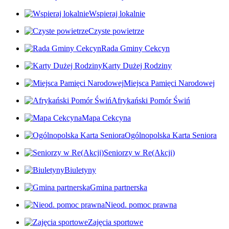
Wspieraj lokalnie
Czyste powietrze
Rada Gminy Cekcyn
Karty Dużej Rodziny
Miejsca Pamięci Narodowej
Afrykański Pomór Świń
Mapa Cekcyna
Ogólnopolska Karta Seniora
Seniorzy w Re(Akcji)
Biuletyny
Gmina partnerska
Nieod. pomoc prawna
Zajęcia sportowe