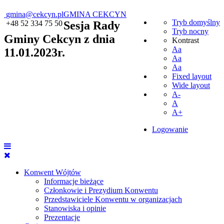
gmina@cekcyn.pl
GMINA CEKCYN
Tryb domyślny
+48 52 334 75 50
Sesja Rady
Tryb nocny
Gminy Cekcyn z dnia
Kontrast
Aa
11.01.2023r.
Aa
Aa
Fixed layout
Wide layout
A-
A
A+
Logowanie
Konwent Wójtów
Informacje bieżące
Członkowie i Prezydium Konwentu
Przedstawiciele Konwentu w organizacjach
Stanowiska i opinie
Prezentacje