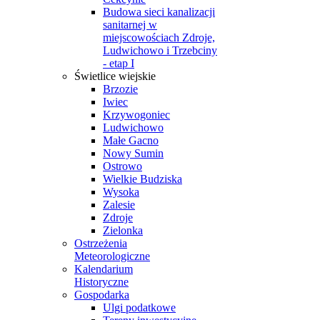
Budowa sieci kanalizacji
sanitarnej w
miejscowościach Zdroje,
Ludwichowo i Trzebciny
- etap I
Świetlice wiejskie
Brzozie
Iwiec
Krzywogoniec
Ludwichowo
Małe Gacno
Nowy Sumin
Ostrowo
Wielkie Budziska
Wysoka
Zalesie
Zdroje
Zielonka
Ostrzeżenia
Meteorologiczne
Kalendarium
Historyczne
Gospodarka
Ulgi podatkowe