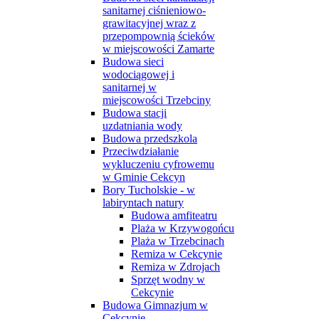
sanitarnej ciśnieniowo-
grawitacyjnej wraz z
przepompownią ścieków
w miejscowości Zamarte
Budowa sieci
wodociągowej i
sanitarnej w
miejscowości Trzebciny
Budowa stacji
uzdatniania wody
Budowa przedszkola
Przeciwdziałanie
wykluczeniu cyfrowemu
w Gminie Cekcyn
Bory Tucholskie - w
labiryntach natury
Budowa amfiteatru
Plaża w Krzywogońcu
Plaża w Trzebcinach
Remiza w Cekcynie
Remiza w Zdrojach
Sprzęt wodny w
Cekcynie
Budowa Gimnazjum w
Cekcynie