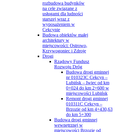
rozbudowa budynków
na cele związane z
usługami dla ludności
starszej wraz z
wyposażeniem w
Cekcynie
Budowa obiektów małej
architektury w
miejscowości: Ostrowo,
Krzywogoniec i Zdroje
Drogi
Rządowy Fundusz
Rozwoju Dróg
Budowa drogi gminnej
nr 010323C Cekcyn –
Lubińsk – Iwiec od km
0+024 do km 2+600 w
miejscowości Lubińsk
Remont drogi gminnej
010311C Cekcyn –
Brzozie od km 4+430,63
do km 5+300
Budowa drogi gminnej
wewnętrznej w
miejscowości Brzozie od