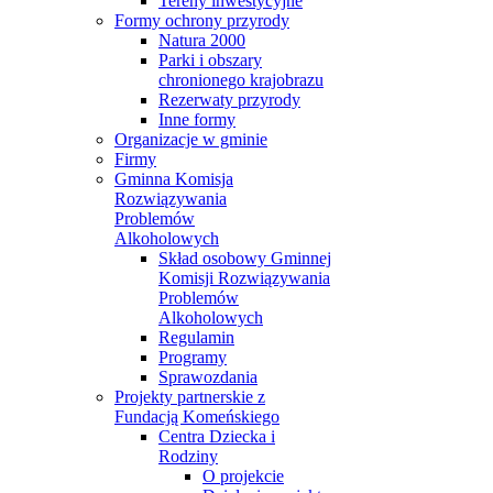
Tereny inwestycyjne
Formy ochrony przyrody
Natura 2000
Parki i obszary
chronionego krajobrazu
Rezerwaty przyrody
Inne formy
Organizacje w gminie
Firmy
Gminna Komisja
Rozwiązywania
Problemów
Alkoholowych
Skład osobowy Gminnej
Komisji Rozwiązywania
Problemów
Alkoholowych
Regulamin
Programy
Sprawozdania
Projekty partnerskie z
Fundacją Komeńskiego
Centra Dziecka i
Rodziny
O projekcie