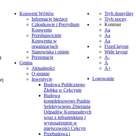
Konwent Wójtów
Tryb domyślny
Informacje bieżące
Tryb nocny
Członkowie i Prezydium
Kontrast
Konwentu
Aa
Przedstawiciele
Aa
Konwentu w
Aa
organizacjach
Fixed layout
Stanowiska i opinie
Wide layout
Prezentacje
A-
ł
Gmina
A
Aktualności
A+
O gminie
Logowanie
Inwestycje
ej
Budowa Publicznego
Żłobka w Cekcynie
Budowa
kompleksowego Punktu
Selektywnego Zbierania
Odpadów Komunalnych
wraz z infrastrukturą i
wyposażeniem w
miejscowości Cekcyn
Przebudowa i