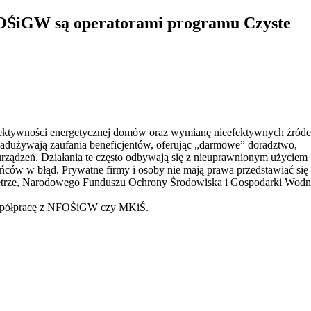
OŚiGW są operatorami programu Czyste
fektywności energetycznej domów oraz wymianę nieefektywnych źróde
re nadużywają zaufania beneficjentów, oferując „darmowe” doradztwo,
rządzeń. Działania te często odbywają się z nieuprawnionym użyciem
ńców w błąd. Prywatne firmy i osoby nie mają prawa przedstawiać się
wietrze, Narodowego Funduszu Ochrony Środowiska i Gospodarki Wodn
 współpracę z NFOŚiGW czy MKiŚ.