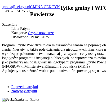
gmina@cekcyn.pl
GMINA CEKCYN
Tylko gminy i WF
+48 52 334 75 50
Powietrze
Szczegóły
Lidia Patyna
Kategoria:
Czyste powietrze
Utworzono: 19 maj 2025
Program Czyste Powietrze to dla mieszkańców szansa na poprawę e
ciepła. Niestety, to także pole działania dla nieuczciwych firm, któ
wyłudzając pełnomocnictwa i narzucając zawyżone ceny usług oraz u
logotypów programu i instytucji publicznych, co wprowadza mieszka
jako partnerzy ani posługiwać się logotypami programu Czyste Po
(NFOŚiGW) i Ministerstwa Klimatu i Środowiska (MKiŚ).
Apelujemy o ostrożność wobec podmiotów, które powołują się na
Poprzedni artykuł
Następny artykuł
Szukaj...