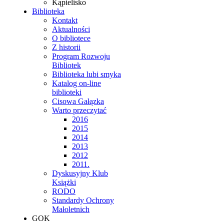
Kąpielisko
Biblioteka
Kontakt
Aktualności
O bibliotece
Z historii
Program Rozwoju
Bibliotek
Biblioteka lubi smyka
Katalog on-line
biblioteki
Cisowa Gałązka
Warto przeczytać
2016
2015
2014
2013
2012
2011.
Dyskusyjny Klub
Książki
RODO
Standardy Ochrony
Małoletnich
GOK