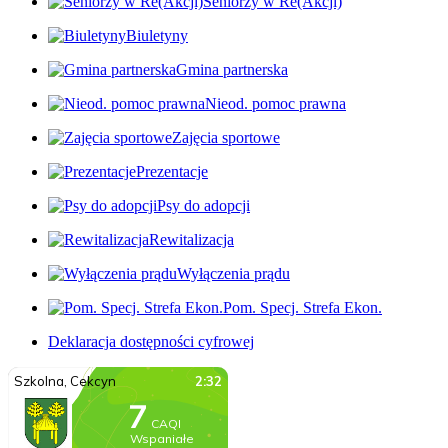
Seniorzy w Re(Akcji)
Biuletyny
Gmina partnerska
Nieod. pomoc prawna
Zajęcia sportowe
Prezentacje
Psy do adopcji
Rewitalizacja
Wyłączenia prądu
Pom. Specj. Strefa Ekon.
Deklaracja dostępności cyfrowej