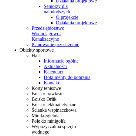
Działania projektowe
Seniorzy dla
najmłodszych
O projekcie
Działania projektowe
Przedsiębiorstwo
Wodociągowo-
Kanalizacyjne
Planowanie przestrzenne
Obiekty sportowe
Hala
Informacje ogólne
Aktualności
Kalendarz
Dokumenty do pobrania
Kontakt
Korty tenisowe
Boisko trawiaste
Boisko Orlik
Boisko lekkoatletyczne
Ścianka wspinaczkowa
Minikręgielnia
Pole do minigolfa
Wypożyczalnia sprzętu
wodnego