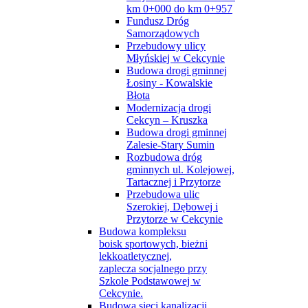
km 0+000 do km 0+957
Fundusz Dróg
Samorządowych
Przebudowy ulicy
Młyńskiej w Cekcynie
Budowa drogi gminnej
Łosiny - Kowalskie
Błota
Modernizacja drogi
Cekcyn – Kruszka
Budowa drogi gminnej
Zalesie-Stary Sumin
Rozbudowa dróg
gminnych ul. Kolejowej,
Tartacznej i Przytorze
Przebudowa ulic
Szerokiej, Dębowej i
Przytorze w Cekcynie
Budowa kompleksu
boisk sportowych, bieżni
lekkoatletycznej,
zaplecza socjalnego przy
Szkole Podstawowej w
Cekcynie.
Budowa sieci kanalizacji