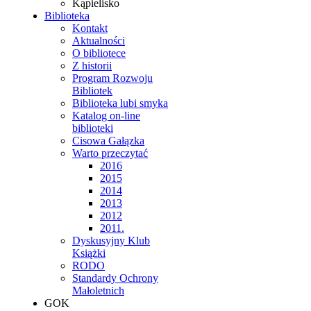
Kąpielisko
Biblioteka
Kontakt
Aktualności
O bibliotece
Z historii
Program Rozwoju
Bibliotek
Biblioteka lubi smyka
Katalog on-line
biblioteki
Cisowa Gałązka
Warto przeczytać
2016
2015
2014
2013
2012
2011.
Dyskusyjny Klub
Książki
RODO
Standardy Ochrony
Małoletnich
GOK