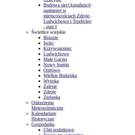
Budowa sieci kanalizacji
sanitarnej w
miejscowościach Zdroje,
Ludwichowo i Trzebciny
- etap I
Świetlice wiejskie
Brzozie
Iwiec
Krzywogoniec
Ludwichowo
Małe Gacno
Nowy Sumin
Ostrowo
Wielkie Budziska
Wysoka
Zalesie
Zdroje
Zielonka
Ostrzeżenia
Meteorologiczne
Kalendarium
Historyczne
Gospodarka
Ulgi podatkowe