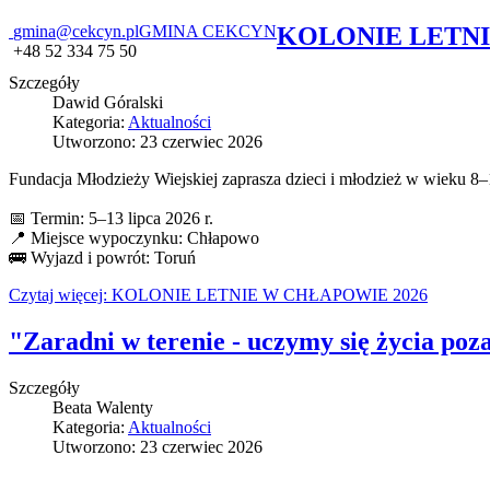
gmina@cekcyn.pl
GMINA CEKCYN
KOLONIE LETNI
+48 52 334 75 50
Szczegóły
Dawid Góralski
Kategoria:
Aktualności
Utworzono: 23 czerwiec 2026
Fundacja Młodzieży Wiejskiej zaprasza dzieci i młodzież w wieku 8
📅 Termin: 5–13 lipca 2026 r.
📍 Miejsce wypoczynku: Chłapowo
🚌 Wyjazd i powrót: Toruń
Czytaj więcej: KOLONIE LETNIE W CHŁAPOWIE 2026
"Zaradni w terenie - uczymy się życia po
Szczegóły
Beata Walenty
Kategoria:
Aktualności
Utworzono: 23 czerwiec 2026