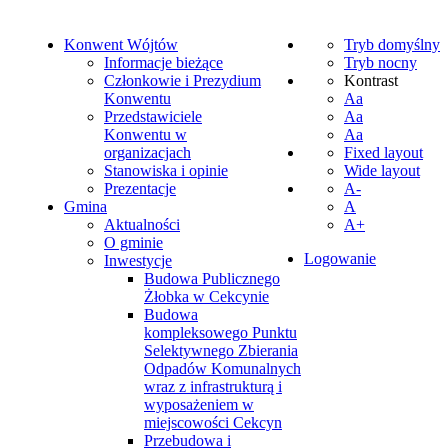
Konwent Wójtów
Tryb domyślny
Informacje bieżące
Tryb nocny
Członkowie i Prezydium
Kontrast
Konwentu
Aa
Przedstawiciele
Aa
Konwentu w
Aa
organizacjach
Fixed layout
Stanowiska i opinie
Wide layout
Prezentacje
A-
Gmina
A
Aktualności
A+
O gminie
Logowanie
Inwestycje
Budowa Publicznego
Żłobka w Cekcynie
Budowa
kompleksowego Punktu
Selektywnego Zbierania
Odpadów Komunalnych
wraz z infrastrukturą i
wyposażeniem w
miejscowości Cekcyn
Przebudowa i