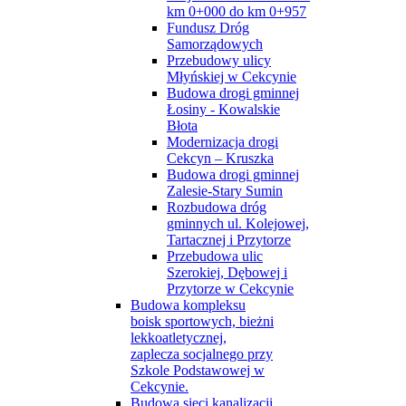
km 0+000 do km 0+957
Fundusz Dróg
Samorządowych
Przebudowy ulicy
Młyńskiej w Cekcynie
Budowa drogi gminnej
Łosiny - Kowalskie
Błota
Modernizacja drogi
Cekcyn – Kruszka
Budowa drogi gminnej
Zalesie-Stary Sumin
Rozbudowa dróg
gminnych ul. Kolejowej,
Tartacznej i Przytorze
Przebudowa ulic
Szerokiej, Dębowej i
Przytorze w Cekcynie
Budowa kompleksu
boisk sportowych, bieżni
lekkoatletycznej,
zaplecza socjalnego przy
Szkole Podstawowej w
Cekcynie.
Budowa sieci kanalizacji