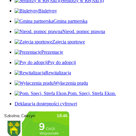
Seniorzy w Re(Akcji)
Biuletyny
Gmina partnerska
Nieod. pomoc prawna
Zajęcia sportowe
Prezentacje
Psy do adopcji
Rewitalizacja
Wyłączenia prądu
Pom. Specj. Strefa Ekon.
Deklaracja dostępności cyfrowej