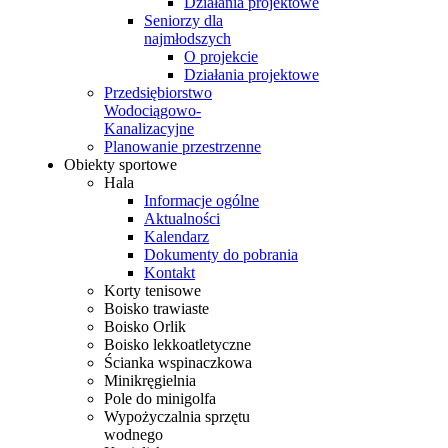
Działania projektowe
Seniorzy dla
najmłodszych
O projekcie
Działania projektowe
Przedsiębiorstwo
Wodociągowo-
Kanalizacyjne
Planowanie przestrzenne
Obiekty sportowe
Hala
Informacje ogólne
Aktualności
Kalendarz
Dokumenty do pobrania
Kontakt
Korty tenisowe
Boisko trawiaste
Boisko Orlik
Boisko lekkoatletyczne
Ścianka wspinaczkowa
Minikręgielnia
Pole do minigolfa
Wypożyczalnia sprzętu
wodnego