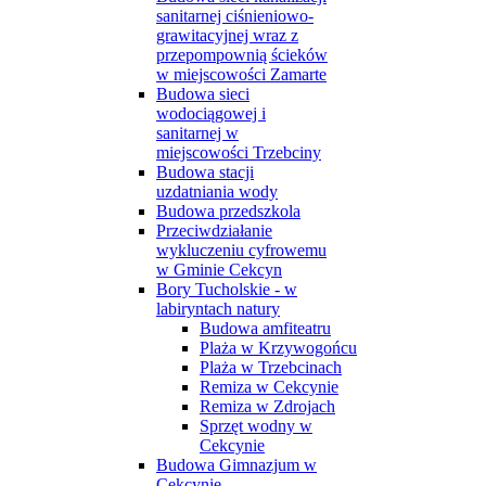
sanitarnej ciśnieniowo-
grawitacyjnej wraz z
przepompownią ścieków
w miejscowości Zamarte
Budowa sieci
wodociągowej i
sanitarnej w
miejscowości Trzebciny
Budowa stacji
uzdatniania wody
Budowa przedszkola
Przeciwdziałanie
wykluczeniu cyfrowemu
w Gminie Cekcyn
Bory Tucholskie - w
labiryntach natury
Budowa amfiteatru
Plaża w Krzywogońcu
Plaża w Trzebcinach
Remiza w Cekcynie
Remiza w Zdrojach
Sprzęt wodny w
Cekcynie
Budowa Gimnazjum w
Cekcynie