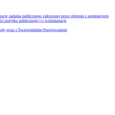
zację zadania publicznego zgłoszonej przez oferenta z pominięciem
ści pożytku publicznego i o wolontariacie
zoły wraz z Świętojańskim Poezjowaniem