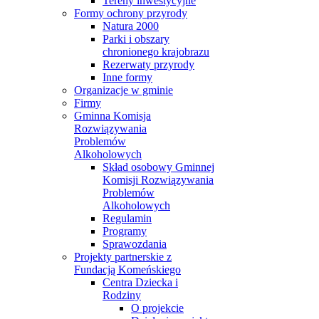
Tereny inwestycyjne
Formy ochrony przyrody
Natura 2000
Parki i obszary
chronionego krajobrazu
Rezerwaty przyrody
Inne formy
Organizacje w gminie
Firmy
Gminna Komisja
Rozwiązywania
Problemów
Alkoholowych
Skład osobowy Gminnej
Komisji Rozwiązywania
Problemów
Alkoholowych
Regulamin
Programy
Sprawozdania
Projekty partnerskie z
Fundacją Komeńskiego
Centra Dziecka i
Rodziny
O projekcie