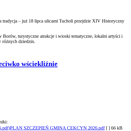
 tradycja – już 18 lipca ulicami Tucholi przejdzie XIV Historyczny
orów, turystyczne atrakcje i wioski tematyczne, lokalni artyści i
w różnych dziedzin.
ciwko wściekliźnie
niki:
PLAN SZCZEPIEŃ GMINA CEKCYN 2026.pdf
[ ]
66 kB