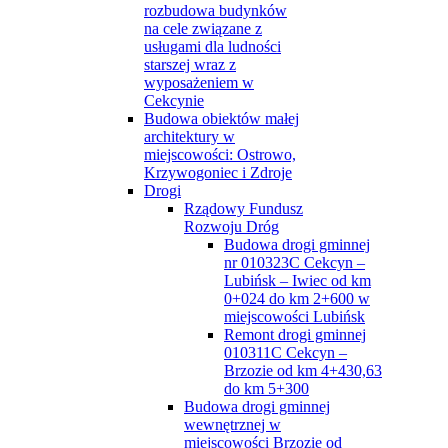
rozbudowa budynków
na cele związane z
usługami dla ludności
starszej wraz z
wyposażeniem w
Cekcynie
Budowa obiektów małej
architektury w
miejscowości: Ostrowo,
Krzywogoniec i Zdroje
Drogi
Rządowy Fundusz
Rozwoju Dróg
Budowa drogi gminnej
nr 010323C Cekcyn –
Lubińsk – Iwiec od km
0+024 do km 2+600 w
miejscowości Lubińsk
Remont drogi gminnej
010311C Cekcyn –
Brzozie od km 4+430,63
do km 5+300
Budowa drogi gminnej
wewnętrznej w
miejscowości Brzozie od