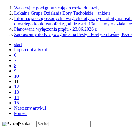
Wakacyjne pociągi wracają do rozkładu jazdy
Lokalna Grupa Działania Bory Tucholskie - ankieta
Informacja o zgłoszonych uwagach dotyczących oferty na reali
otwartego konkursu ofert zgodnie z art. 19a ustawy o działalno
Planowane wyłączenia prądu - 23.06.2026 r.
Zapraszamy do Krzywogońca na Festyn Poetycki Leśnej Pszc
start
Poprzedni artykuł
6
7
8
9
10
11
12
13
14
15
Następny artykuł
koniec
Szukaj...