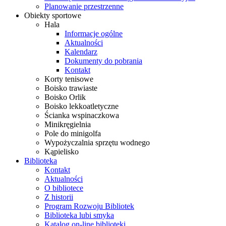
Planowanie przestrzenne
Obiekty sportowe
Hala
Informacje ogólne
Aktualności
Kalendarz
Dokumenty do pobrania
Kontakt
Korty tenisowe
Boisko trawiaste
Boisko Orlik
Boisko lekkoatletyczne
Ścianka wspinaczkowa
Minikręgielnia
Pole do minigolfa
Wypożyczalnia sprzętu wodnego
Kąpielisko
Biblioteka
Kontakt
Aktualności
O bibliotece
Z historii
Program Rozwoju Bibliotek
Biblioteka lubi smyka
Katalog on-line biblioteki