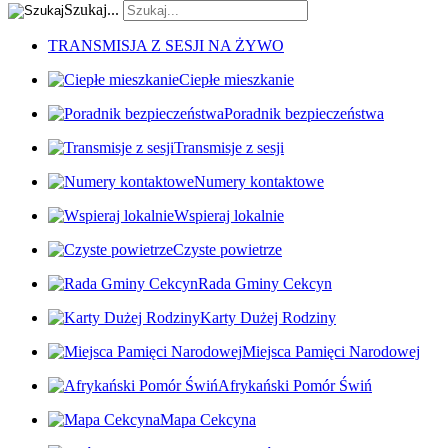
Szukaj...
TRANSMISJA Z SESJI NA ŻYWO
Ciepłe mieszkanie
Poradnik bezpieczeństwa
Transmisje z sesji
Numery kontaktowe
Wspieraj lokalnie
Czyste powietrze
Rada Gminy Cekcyn
Karty Dużej Rodziny
Miejsca Pamięci Narodowej
Afrykański Pomór Świń
Mapa Cekcyna