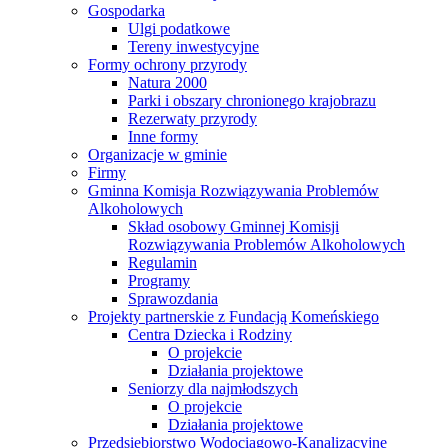
Gospodarka
Ulgi podatkowe
Tereny inwestycyjne
Formy ochrony przyrody
Natura 2000
Parki i obszary chronionego krajobrazu
Rezerwaty przyrody
Inne formy
Organizacje w gminie
Firmy
Gminna Komisja Rozwiązywania Problemów
Alkoholowych
Skład osobowy Gminnej Komisji
Rozwiązywania Problemów Alkoholowych
Regulamin
Programy
Sprawozdania
Projekty partnerskie z Fundacją Komeńskiego
Centra Dziecka i Rodziny
O projekcie
Działania projektowe
Seniorzy dla najmłodszych
O projekcie
Działania projektowe
Przedsiębiorstwo Wodociągowo-Kanalizacyjne