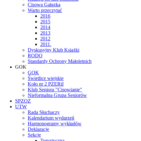
Cisowa Gałązka
Warto przeczytać
2016
2015
2014
2013
2012
2011.
Dyskusyjny Klub Książki
RODO
Standardy Ochrony Małoletnich
GOK
GOK
Świetlice wiejskie
Koło nr 2 PZERiI
Klub Seniora "Cisowianie"
Nieformalna Grupa Seniorów
SPZOZ
UTW
Rada Słuchaczy
Kalendarium wydarzeń
Harmonogramy wykładów
Deklaracje
Sekcje
Turystyczna