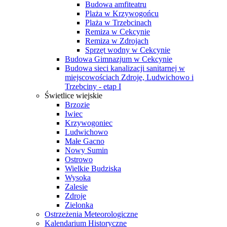
Budowa amfiteatru
Plaża w Krzywogońcu
Plaża w Trzebcinach
Remiza w Cekcynie
Remiza w Zdrojach
Sprzęt wodny w Cekcynie
Budowa Gimnazjum w Cekcynie
Budowa sieci kanalizacji sanitarnej w
miejscowościach Zdroje, Ludwichowo i
Trzebciny - etap I
Świetlice wiejskie
Brzozie
Iwiec
Krzywogoniec
Ludwichowo
Małe Gacno
Nowy Sumin
Ostrowo
Wielkie Budziska
Wysoka
Zalesie
Zdroje
Zielonka
Ostrzeżenia Meteorologiczne
Kalendarium Historyczne