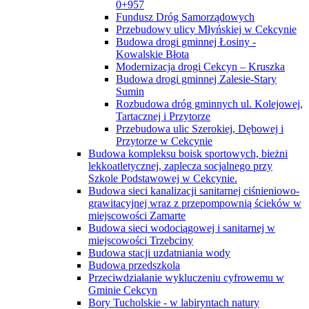
0+957
Fundusz Dróg Samorządowych
Przebudowy ulicy Młyńskiej w Cekcynie
Budowa drogi gminnej Łosiny -
Kowalskie Błota
Modernizacja drogi Cekcyn – Kruszka
Budowa drogi gminnej Zalesie-Stary
Sumin
Rozbudowa dróg gminnych ul. Kolejowej,
Tartacznej i Przytorze
Przebudowa ulic Szerokiej, Dębowej i
Przytorze w Cekcynie
Budowa kompleksu boisk sportowych, bieżni
lekkoatletycznej, zaplecza socjalnego przy
Szkole Podstawowej w Cekcynie.
Budowa sieci kanalizacji sanitarnej ciśnieniowo-
grawitacyjnej wraz z przepompownią ścieków w
miejscowości Zamarte
Budowa sieci wodociągowej i sanitarnej w
miejscowości Trzebciny
Budowa stacji uzdatniania wody
Budowa przedszkola
Przeciwdziałanie wykluczeniu cyfrowemu w
Gminie Cekcyn
Bory Tucholskie - w labiryntach natury