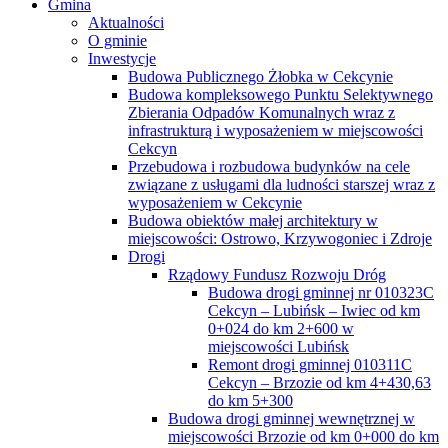
Gmina
Aktualności
O gminie
Inwestycje
Budowa Publicznego Żłobka w Cekcynie
Budowa kompleksowego Punktu Selektywnego
Zbierania Odpadów Komunalnych wraz z
infrastrukturą i wyposażeniem w miejscowości
Cekcyn
Przebudowa i rozbudowa budynków na cele
związane z usługami dla ludności starszej wraz z
wyposażeniem w Cekcynie
Budowa obiektów małej architektury w
miejscowości: Ostrowo, Krzywogoniec i Zdroje
Drogi
Rządowy Fundusz Rozwoju Dróg
Budowa drogi gminnej nr 010323C
Cekcyn – Lubińsk – Iwiec od km
0+024 do km 2+600 w
miejscowości Lubińsk
Remont drogi gminnej 010311C
Cekcyn – Brzozie od km 4+430,63
do km 5+300
Budowa drogi gminnej wewnętrznej w
miejscowości Brzozie od km 0+000 do km