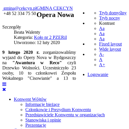
gmina@cekcyn.pl
GMINA CEKCYN
Tryb domyślny
+48 52 334 75 50
Opera Nowa
Tryb nocny
Kontrast
Szczegóły
Aa
Beata Walenty
Aa
Kategoria:
Koło nr 2 PZERiI
Aa
Utworzono: 12 luty 2020
Fixed layout
Wide layout
9 lutego 2020 r.
zorganizowaliśmy
A-
wyjazd do Opery Nova w Bydgoszczy
A
na
"Awantura w Reco"
czyli
A+
Drzewko Wolności. Uczestniczyło 23
osoby, 10 to członkowei Zespołu
Logowanie
Wokalnego "Cisowianie" a 13 to
Konwent Wójtów
Informacje bieżące
Członkowie i Prezydium Konwentu
Przedstawiciele Konwentu w organizacjach
Stanowiska i opinie
Prezentacje