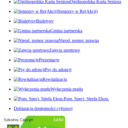
Ogólnopolska Karta Seniora
Seniorzy w Re(Akcji)
Biuletyny
Gmina partnerska
Nieod. pomoc prawna
Zajęcia sportowe
Prezentacje
Psy do adopcji
Rewitalizacja
Wyłączenia prądu
Pom. Specj. Strefa Ekon.
Deklaracja dostępności cyfrowej