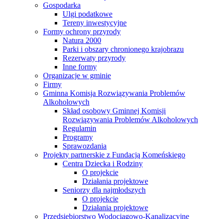
Gospodarka
Ulgi podatkowe
Tereny inwestycyjne
Formy ochrony przyrody
Natura 2000
Parki i obszary chronionego krajobrazu
Rezerwaty przyrody
Inne formy
Organizacje w gminie
Firmy
Gminna Komisja Rozwiązywania Problemów
Alkoholowych
Skład osobowy Gminnej Komisji
Rozwiązywania Problemów Alkoholowych
Regulamin
Programy
Sprawozdania
Projekty partnerskie z Fundacją Komeńskiego
Centra Dziecka i Rodziny
O projekcie
Działania projektowe
Seniorzy dla najmłodszych
O projekcie
Działania projektowe
Przedsiębiorstwo Wodociągowo-Kanalizacyjne