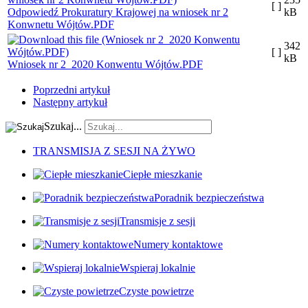
[ ]
Odpowiedź Prokuratury Krajowej na wniosek nr 2
kB
Konwnetu Wójtów.PDF
342
[ ]
kB
Wniosek nr 2_2020 Konwentu Wójtów.PDF
Poprzedni artykuł
Następny artykuł
Szukaj...
TRANSMISJA Z SESJI NA ŻYWO
Ciepłe mieszkanie
Poradnik bezpieczeństwa
Transmisje z sesji
Numery kontaktowe
Wspieraj lokalnie
Czyste powietrze