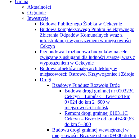
Gmina
Aktualności
O gminie
Inwestycje
Budowa Publicznego Żłobka w Cekcynie
Budowa kompleksowego Punktu Selektywnego
Zbierania Odpadów Komunalnych wraz z
infrastrukturą i wyposażeniem w miejscowości
Cekcyn
Przebudowa i rozbudowa budynków na cele
związane z usługami dla ludności starszej wraz z
wyposażeniem w Cekcynie
Budowa obiektów małej architektury w
miejscowości: Ostrowo, Krzywogoniec i Zdroje
Drogi
Rządowy Fundusz Rozwoju Dróg
Budowa drogi gminnej nr 010323C
Cekcyn – Lubińsk – Iwiec od km
0+024 do km 2+600 w
miejscowości Lubińsk
Remont drogi gminnej 010311C
Cekcyn – Brzozie od km 4+430,63
do km 5+300
Budowa drogi gminnej wewnętrznej w
miejscowości Brzozie od km 0+000 do km