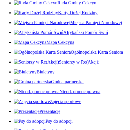
Rada Gminy Cekcyn
Karty Dużej Rodziny
Miejsca Pamięci Narodowej
Afrykański Pomór Świń
Mapa Cekcyna
Ogólnopolska Karta Seniora
Seniorzy w Re(Akcji)
Biuletyny
Gmina partnerska
Nieod. pomoc prawna
Zajęcia sportowe
Prezentacje
Psy do adopcji