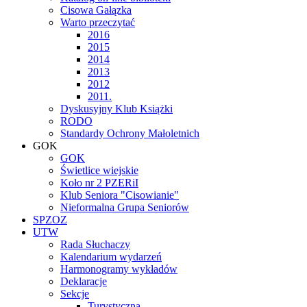
Cisowa Gałązka
Warto przeczytać
2016
2015
2014
2013
2012
2011.
Dyskusyjny Klub Książki
RODO
Standardy Ochrony Małoletnich
GOK
GOK
Świetlice wiejskie
Koło nr 2 PZERiI
Klub Seniora "Cisowianie"
Nieformalna Grupa Seniorów
SPZOZ
UTW
Rada Słuchaczy
Kalendarium wydarzeń
Harmonogramy wykładów
Deklaracje
Sekcje
Turystyczna