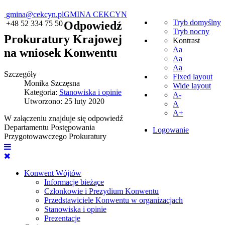
gmina@cekcyn.pl
GMINA CEKCYN
Tryb domyślny
+48 52 334 75 50
Odpowiedź
Tryb nocny
Prokuratury Krajowej
Kontrast
Aa
na wniosek Konwentu
Aa
Aa
Szczegóły
Fixed layout
Monika Szczęsna
Wide layout
Kategoria:
Stanowiska i opinie
A-
Utworzono: 25 luty 2020
A
A+
W załączeniu znajduje się odpowiedź
Departamentu Postępowania
Logowanie
Przygotowawczego Prokuratury
Konwent Wójtów
Informacje bieżące
Członkowie i Prezydium Konwentu
Przedstawiciele Konwentu w organizacjach
Stanowiska i opinie
Prezentacje