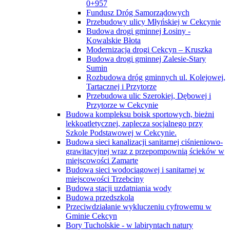
0+957
Fundusz Dróg Samorządowych
Przebudowy ulicy Młyńskiej w Cekcynie
Budowa drogi gminnej Łosiny -
Kowalskie Błota
Modernizacja drogi Cekcyn – Kruszka
Budowa drogi gminnej Zalesie-Stary
Sumin
Rozbudowa dróg gminnych ul. Kolejowej,
Tartacznej i Przytorze
Przebudowa ulic Szerokiej, Dębowej i
Przytorze w Cekcynie
Budowa kompleksu boisk sportowych, bieżni
lekkoatletycznej, zaplecza socjalnego przy
Szkole Podstawowej w Cekcynie.
Budowa sieci kanalizacji sanitarnej ciśnieniowo-
grawitacyjnej wraz z przepompownią ścieków w
miejscowości Zamarte
Budowa sieci wodociągowej i sanitarnej w
miejscowości Trzebciny
Budowa stacji uzdatniania wody
Budowa przedszkola
Przeciwdziałanie wykluczeniu cyfrowemu w
Gminie Cekcyn
Bory Tucholskie - w labiryntach natury