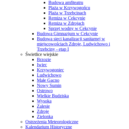
Budowa amfiteatru
Plaża w Krzywogońcu
Plaża w Trzebcinach
Remiza w Cekcynie
Remiza w Zdrojach
Sprzęt wodny w Cekcynie
Budowa Gimnazjum w Cekcynie
Budowa sieci kanalizacji sanitarnej w
miejscowościach Zdroje, Ludwichowo i
Trzebciny - etap I
Świetlice wiejskie
Brzozie
Iwiec
Krzywogoniec
Ludwichowo
Małe Gacno
Nowy Sumin
Ostrowo
Wielkie Budziska
Wysoka
Zalesie
Zdroje
Zielonka
Ostrzeżenia Meteorologiczne
Kalendarium Historyczne