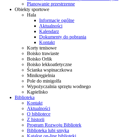
Planowanie przestrzenne
Obiekty sportowe
Hala
Informacje ogólne
Aktualności
Kalendarz
Dokumenty do pobrania
Kontakt
Korty tenisowe
Boisko trawiaste
Boisko Orlik
Boisko lekkoatletyczne
Ścianka wspinaczkowa
Minikręgielnia
Pole do minigolfa
Wypożyczalnia sprzętu wodnego
Kąpielisko
Biblioteka
Kontakt
Aktualności
O bibliotece
Z historii
Program Rozwoju Bibliotek
Biblioteka lubi smyka
Katalog on-line biblioteki