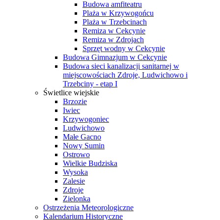
Budowa amfiteatru
Plaża w Krzywogońcu
Plaża w Trzebcinach
Remiza w Cekcynie
Remiza w Zdrojach
Sprzęt wodny w Cekcynie
Budowa Gimnazjum w Cekcynie
Budowa sieci kanalizacji sanitarnej w
miejscowościach Zdroje, Ludwichowo i
Trzebciny - etap I
Świetlice wiejskie
Brzozie
Iwiec
Krzywogoniec
Ludwichowo
Małe Gacno
Nowy Sumin
Ostrowo
Wielkie Budziska
Wysoka
Zalesie
Zdroje
Zielonka
Ostrzeżenia Meteorologiczne
Kalendarium Historyczne