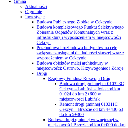
Gmina
Aktualności
O gminie
Inwestycje
Budowa Publicznego Żłobka w Cekcynie
Budowa kompleksowego Punktu Selektywnego
Zbierania Odpadów Komunalnych wraz z
infrastrukturą i wyposażeniem w miejscowości
Cekcyn
Przebudowa i rozbudowa budynków na cele
związane z usługami dla ludności starszej wraz z
wyposażeniem w Cekcynie
Budowa obiektów małej architektury w
miejscowości: Ostrowo, Krzywogoniec i Zdroje
Drogi
Rządowy Fundusz Rozwoju Dróg
Budowa drogi gminnej nr 010323C
Cekcyn – Lubińsk – Iwiec od km
0+024 do km 2+600 w
miejscowości Lubińsk
Remont drogi gminnej 010311C
Cekcyn – Brzozie od km 4+430,63
do km 5+300
Budowa drogi gminnej wewnętrznej w
miejscowości Brzozie od km 0+000 do km