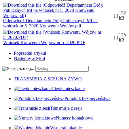
132
[ ]
kB
Odpowiedź Departamnetu Dróg Publicznych MI na
wniosek nr 5_2020 Konwentu Wojtów.pdf
175
[ ]
kB
Wniosek Konwentu Wójtów nr 5_2020.PDF
Poprzedni artykuł
Następny artykuł
Szukaj...
TRANSMISJA Z SESJI NA ŻYWO
Ciepłe mieszkanie
Poradnik bezpieczeństwa
Transmisje z sesji
Numery kontaktowe
Wspieraj lokalnie