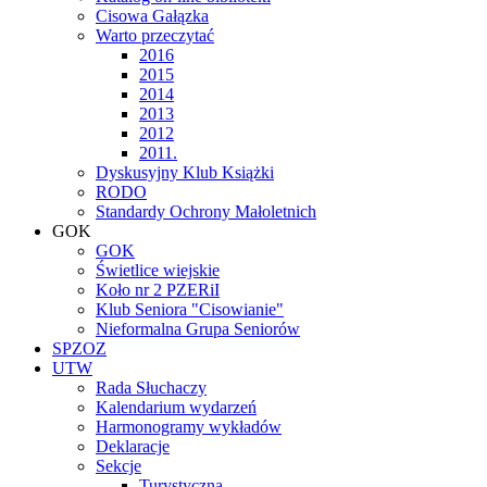
Cisowa Gałązka
Warto przeczytać
2016
2015
2014
2013
2012
2011.
Dyskusyjny Klub Książki
RODO
Standardy Ochrony Małoletnich
GOK
GOK
Świetlice wiejskie
Koło nr 2 PZERiI
Klub Seniora "Cisowianie"
Nieformalna Grupa Seniorów
SPZOZ
UTW
Rada Słuchaczy
Kalendarium wydarzeń
Harmonogramy wykładów
Deklaracje
Sekcje
Turystyczna