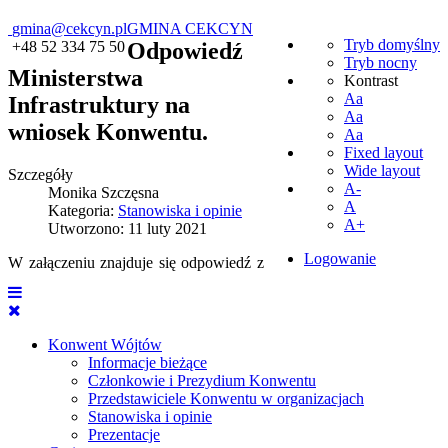
gmina@cekcyn.pl
GMINA CEKCYN
Tryb domyślny
+48 52 334 75 50
Odpowiedź
Tryb nocny
Ministerstwa
Kontrast
Aa
Infrastruktury na
Aa
wniosek Konwentu.
Aa
Fixed layout
Wide layout
Szczegóły
A-
Monika Szczęsna
A
Kategoria:
Stanowiska i opinie
A+
Utworzono: 11 luty 2021
Logowanie
W załączeniu znajduje się odpowiedź z
Konwent Wójtów
Informacje bieżące
Członkowie i Prezydium Konwentu
Przedstawiciele Konwentu w organizacjach
Stanowiska i opinie
Prezentacje