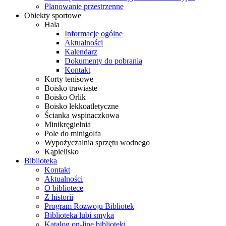
Planowanie przestrzenne
Obiekty sportowe
Hala
Informacje ogólne
Aktualności
Kalendarz
Dokumenty do pobrania
Kontakt
Korty tenisowe
Boisko trawiaste
Boisko Orlik
Boisko lekkoatletyczne
Ścianka wspinaczkowa
Minikręgielnia
Pole do minigolfa
Wypożyczalnia sprzętu wodnego
Kąpielisko
Biblioteka
Kontakt
Aktualności
O bibliotece
Z historii
Program Rozwoju Bibliotek
Biblioteka lubi smyka
Katalog on-line biblioteki