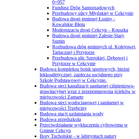
0+957
Fundusz Dróg Samorządowych
Przebudowy ulicy Młyńskiej w Cekcynie
Budowa drogi gminnej Łosiny -
Kowalskie Błota
Modernizacja drogi Cekcyn – Kruszka
Budowa drogi gminnej Zalesie-Stary
Sumin
Rozbudowa dróg gminnych ul. Kolejowej,
Tartacznej i Przytorze
Przebudowa ulic Szerokiej, Dębowej i
Przytorze w Cekcynie
Budowa kompleksu boisk sportowych, bieżni
lekkoatletycznej, zaplecza socjalnego przy
Szkole Podstawowej w Cekcynie.
Budowa sieci kanalizacji sanitarnej ciśnieniowo-
grawitacyjnej wraz z przepompownią ścieków w
miejscowości Zamarte
Budowa sieci wodociągowej i sanitarnej w
miejscowości Trzebciny
Budowa stacji uzdatniania wody
Budowa przedszkola
Przeciwdziałanie wykluczeniu cyfrowemu w
Gminie Cekcyn
Bory Tucholskie - w labiryntach natury