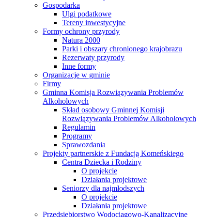
Gospodarka
Ulgi podatkowe
Tereny inwestycyjne
Formy ochrony przyrody
Natura 2000
Parki i obszary chronionego krajobrazu
Rezerwaty przyrody
Inne formy
Organizacje w gminie
Firmy
Gminna Komisja Rozwiązywania Problemów
Alkoholowych
Skład osobowy Gminnej Komisji
Rozwiązywania Problemów Alkoholowych
Regulamin
Programy
Sprawozdania
Projekty partnerskie z Fundacją Komeńskiego
Centra Dziecka i Rodziny
O projekcie
Działania projektowe
Seniorzy dla najmłodszych
O projekcie
Działania projektowe
Przedsiębiorstwo Wodociągowo-Kanalizacyjne