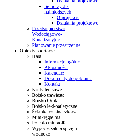
Działania projektowe
Seniorzy dla
najmłodszych
O projekcie
Działania projektowe
Przedsiębiorstwo
Wodociągowo-
Kanalizacyjne
Planowanie przestrzenne
Obiekty sportowe
Hala
Informacje ogólne
Aktualności
Kalendarz
Dokumenty do pobrania
Kontakt
Korty tenisowe
Boisko trawiaste
Boisko Orlik
Boisko lekkoatletyczne
Ścianka wspinaczkowa
Minikręgielnia
Pole do minigolfa
Wypożyczalnia sprzętu
wodnego