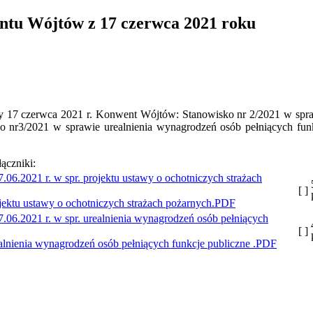
tu Wójtów z 17 czerwca 2021 roku
ący 17 czerwca 2021 r. Konwent Wójtów: Stanowisko nr 2/2021 w spr
ko nr3/2021 w sprawie urealnienia wynagrodzeń osób pełniących fun
łączniki:
[ ]
jektu ustawy o ochotniczych strażach pożarnych.PDF
[ ]
lnienia wynagrodzeń osób pełniących funkcje publiczne .PDF