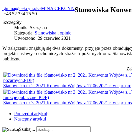
gmina@cekcyn.pl
GMINA CEKCYN
Stanowiska Konwen
+48 52 334 75 50
Szczegóły
Monika Szczęsna
Kategoria:
Stanowiska i opinie
Utworzono: 29 czerwiec 2021
W załączeniu znajdują się dwa dokumenty, przyjęte przez obraduj
projektu ustawy o ochotniczych strażach pożarnych oraz Stanowis
publiczne.
Za
Stanowisko nr 2_2021 Konwentu Wójtów z 17.06.2021 r. w spr. pro
Stanowisko nr 3_2021 Konwentu Wójtów z 17.06.2021 r. w spr. urea
Poprzedni artykuł
Następny artykuł
Szukaj...