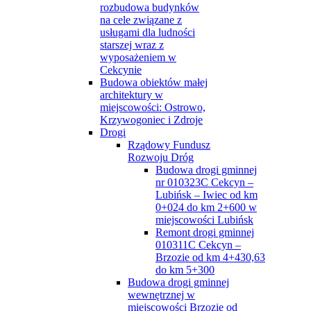
rozbudowa budynków
na cele związane z
usługami dla ludności
starszej wraz z
wyposażeniem w
Cekcynie
Budowa obiektów małej
architektury w
miejscowości: Ostrowo,
Krzywogoniec i Zdroje
Drogi
Rządowy Fundusz
Rozwoju Dróg
Budowa drogi gminnej
nr 010323C Cekcyn –
Lubińsk – Iwiec od km
0+024 do km 2+600 w
miejscowości Lubińsk
Remont drogi gminnej
010311C Cekcyn –
Brzozie od km 4+430,63
do km 5+300
Budowa drogi gminnej
wewnętrznej w
miejscowości Brzozie od