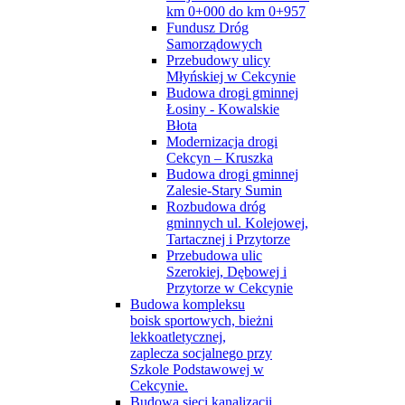
km 0+000 do km 0+957
Fundusz Dróg
Samorządowych
Przebudowy ulicy
Młyńskiej w Cekcynie
Budowa drogi gminnej
Łosiny - Kowalskie
Błota
Modernizacja drogi
Cekcyn – Kruszka
Budowa drogi gminnej
Zalesie-Stary Sumin
Rozbudowa dróg
gminnych ul. Kolejowej,
Tartacznej i Przytorze
Przebudowa ulic
Szerokiej, Dębowej i
Przytorze w Cekcynie
Budowa kompleksu
boisk sportowych, bieżni
lekkoatletycznej,
zaplecza socjalnego przy
Szkole Podstawowej w
Cekcynie.
Budowa sieci kanalizacji