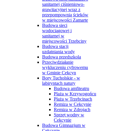
sanitarnej ciśnieniowo-
grawitacyjnej wraz z
przepompownią ścieków
w miejscowości Zamarte
Budowa sieci
wodociągowej i
sanitarnej w
miejscowości Trzebciny
Budowa stacji
uzdatniania wody
Budowa przedszkola
Przeciwdziałanie
wykluczeniu cyfrowemu
w Gminie Cekcyn
Bory Tucholskie - w
labiryntach natury
Budowa amfiteatru
Plaża w Krzywogońcu
Plaża w Trzebcinach
Remiza w Cekcynie
Remiza w Zdrojach
Sprzęt wodny w
Cekcynie
Budowa Gimnazjum w
Cekcynie