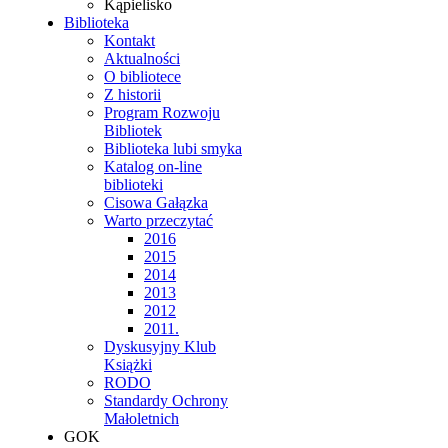
Kąpielisko
Biblioteka
Kontakt
Aktualności
O bibliotece
Z historii
Program Rozwoju
Bibliotek
Biblioteka lubi smyka
Katalog on-line
biblioteki
Cisowa Gałązka
Warto przeczytać
2016
2015
2014
2013
2012
2011.
Dyskusyjny Klub
Książki
RODO
Standardy Ochrony
Małoletnich
GOK