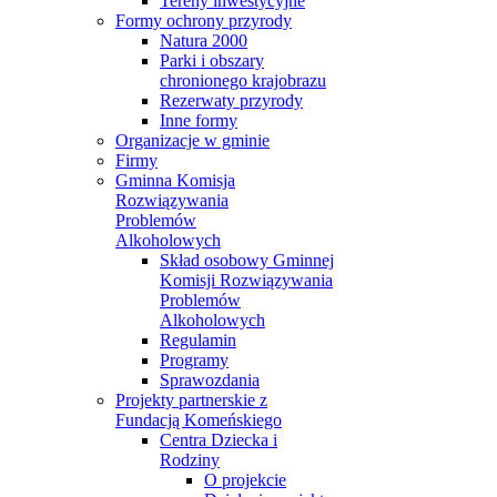
Tereny inwestycyjne
Formy ochrony przyrody
Natura 2000
Parki i obszary
chronionego krajobrazu
Rezerwaty przyrody
Inne formy
Organizacje w gminie
Firmy
Gminna Komisja
Rozwiązywania
Problemów
Alkoholowych
Skład osobowy Gminnej
Komisji Rozwiązywania
Problemów
Alkoholowych
Regulamin
Programy
Sprawozdania
Projekty partnerskie z
Fundacją Komeńskiego
Centra Dziecka i
Rodziny
O projekcie