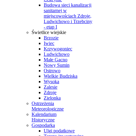
Budowa sieci kanalizacji
sanitarnej w
miejscowościach Zdroje,
Ludwichowo i Trzebciny
- etap I
Świetlice wiejskie
Brzozie
Iwiec
Krzywogoniec
Ludwichowo
Małe Gacno
Nowy Sumin
Ostrowo
Wielkie Budziska
Wysoka
Zalesie
Zdroje
Zielonka
Ostrzeżenia
Meteorologiczne
Kalendarium
Historyczne
Gospodarka
Ulgi podatkowe