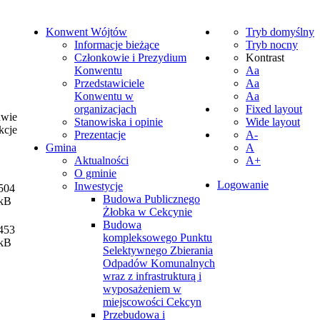
Konwent Wójtów
Tryb domyślny
Informacje bieżące
Tryb nocny
Członkowie i Prezydium
Kontrast
Konwentu
Aa
Przedstawiciele
Aa
Konwentu w
Aa
organizacjach
Fixed layout
awie
Stanowiska i opinie
Wide layout
kcje
Prezentacje
A-
Gmina
A
Aktualności
A+
O gminie
Logowanie
Inwestycje
504
Budowa Publicznego
kB
Żłobka w Cekcynie
Budowa
453
kompleksowego Punktu
kB
Selektywnego Zbierania
Odpadów Komunalnych
wraz z infrastrukturą i
wyposażeniem w
miejscowości Cekcyn
Przebudowa i