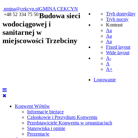
gmina@cekcyn.pl
GMINA CEKCYN
Tryb domyślny
+48 52 334 75 50
Budowa sieci
Tryb nocny
wodociągowej i
Kontrast
Aa
sanitarnej w
Aa
miejscowości Trzebciny
Aa
Fixed layout
Wide layout
A-
A
A+
Logowanie
Konwent Wójtów
Informacje bieżące
Członkowie i Prezydium Konwentu
Przedstawiciele Konwentu w organizacjach
Stanowiska i opinie
Prezentacje