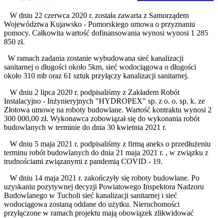
W dniu 22 czerwca 2020 r. została zawarta z Samorządem
Województwa Kujawsko - Pomorskiego umowa o przyznaniu
pomocy. Całkowita wartość dofinansowania wynosi wynosi 1 285
850 zł.
W ramach zadania zostanie wybudowana sieć kanalizacji
sanitarnej o długości około 5km, sieć wodociągowa o długości
około 310 mb oraz 61 sztuk przyłączy kanalizacji sanitarnej.
W dniu 2 lipca 2020 r. podpisaliśmy z Zakładem Robót
Instalacyjno - Inżynieryjnych "HYDROPEX" sp. z o. o. sp. k. ze
Złotowa umowę na roboty budowlane. Wartość kontraktu wynosi 2
300 000,00 zł. Wykonawca zobowiązał się do wykonania robót
budowlanych w terminie do dnia 30 kwietnia 2021 r.
W dniu 5 maja 2021 r. podpisaliśmy z firmą aneks o przedłużeniu
terminu robót budowlanych do dnia 21 maja 2021 r. , w związku z
trudnościami związanymi z pandemią COVID - 19.
W dniu 14 maja 2021 r. zakończyły się roboty budowlane. Po
uzyskaniu pozytywnej decyzji Powiatowego Inspektora Nadzoru
Budowlanego w Tucholi sieć kanalizacji sanitarnej i sieć
wodociągowa zostaną oddane do użytku. Nieruchomości
przyłączone w ramach projektu mają obowiązek zlikwidować