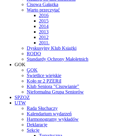
Cisowa Gałązka
Warto przeczytać
2016
2015
2014
2013
2012
2011.
Dyskusyjny Klub Książki
RODO
Standardy Ochrony Małoletnich
GOK
GOK
Świetlice wiejskie
Koło nr 2 PZERiI
Klub Seniora "Cisowianie"
Nieformalna Grupa Seniorów
SPZOZ
UTW
Rada Słuchaczy
Kalendarium wydarzeń
Harmonogramy wykładów
Deklaracje
Sekcje
Turystyczna