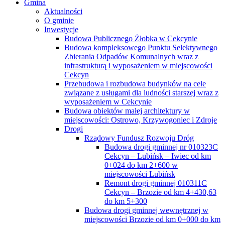
Gmina
Aktualności
O gminie
Inwestycje
Budowa Publicznego Żłobka w Cekcynie
Budowa kompleksowego Punktu Selektywnego
Zbierania Odpadów Komunalnych wraz z
infrastrukturą i wyposażeniem w miejscowości
Cekcyn
Przebudowa i rozbudowa budynków na cele
związane z usługami dla ludności starszej wraz z
wyposażeniem w Cekcynie
Budowa obiektów małej architektury w
miejscowości: Ostrowo, Krzywogoniec i Zdroje
Drogi
Rządowy Fundusz Rozwoju Dróg
Budowa drogi gminnej nr 010323C
Cekcyn – Lubińsk – Iwiec od km
0+024 do km 2+600 w
miejscowości Lubińsk
Remont drogi gminnej 010311C
Cekcyn – Brzozie od km 4+430,63
do km 5+300
Budowa drogi gminnej wewnętrznej w
miejscowości Brzozie od km 0+000 do km