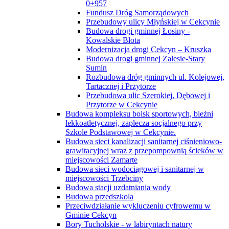
0+957
Fundusz Dróg Samorządowych
Przebudowy ulicy Młyńskiej w Cekcynie
Budowa drogi gminnej Łosiny -
Kowalskie Błota
Modernizacja drogi Cekcyn – Kruszka
Budowa drogi gminnej Zalesie-Stary
Sumin
Rozbudowa dróg gminnych ul. Kolejowej,
Tartacznej i Przytorze
Przebudowa ulic Szerokiej, Dębowej i
Przytorze w Cekcynie
Budowa kompleksu boisk sportowych, bieżni
lekkoatletycznej, zaplecza socjalnego przy
Szkole Podstawowej w Cekcynie.
Budowa sieci kanalizacji sanitarnej ciśnieniowo-
grawitacyjnej wraz z przepompownią ścieków w
miejscowości Zamarte
Budowa sieci wodociągowej i sanitarnej w
miejscowości Trzebciny
Budowa stacji uzdatniania wody
Budowa przedszkola
Przeciwdziałanie wykluczeniu cyfrowemu w
Gminie Cekcyn
Bory Tucholskie - w labiryntach natury