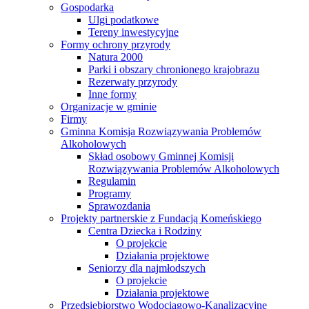
Gospodarka
Ulgi podatkowe
Tereny inwestycyjne
Formy ochrony przyrody
Natura 2000
Parki i obszary chronionego krajobrazu
Rezerwaty przyrody
Inne formy
Organizacje w gminie
Firmy
Gminna Komisja Rozwiązywania Problemów
Alkoholowych
Skład osobowy Gminnej Komisji
Rozwiązywania Problemów Alkoholowych
Regulamin
Programy
Sprawozdania
Projekty partnerskie z Fundacją Komeńskiego
Centra Dziecka i Rodziny
O projekcie
Działania projektowe
Seniorzy dla najmłodszych
O projekcie
Działania projektowe
Przedsiębiorstwo Wodociągowo-Kanalizacyjne