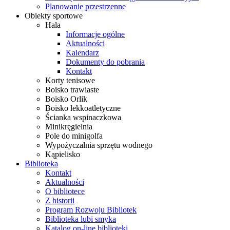
Planowanie przestrzenne
Obiekty sportowe
Hala
Informacje ogólne
Aktualności
Kalendarz
Dokumenty do pobrania
Kontakt
Korty tenisowe
Boisko trawiaste
Boisko Orlik
Boisko lekkoatletyczne
Ścianka wspinaczkowa
Minikręgielnia
Pole do minigolfa
Wypożyczalnia sprzętu wodnego
Kąpielisko
Biblioteka
Kontakt
Aktualności
O bibliotece
Z historii
Program Rozwoju Bibliotek
Biblioteka lubi smyka
Katalog on-line biblioteki