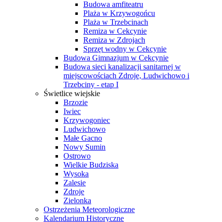
Budowa amfiteatru
Plaża w Krzywogońcu
Plaża w Trzebcinach
Remiza w Cekcynie
Remiza w Zdrojach
Sprzęt wodny w Cekcynie
Budowa Gimnazjum w Cekcynie
Budowa sieci kanalizacji sanitarnej w
miejscowościach Zdroje, Ludwichowo i
Trzebciny - etap I
Świetlice wiejskie
Brzozie
Iwiec
Krzywogoniec
Ludwichowo
Małe Gacno
Nowy Sumin
Ostrowo
Wielkie Budziska
Wysoka
Zalesie
Zdroje
Zielonka
Ostrzeżenia Meteorologiczne
Kalendarium Historyczne