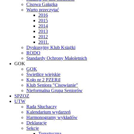
Cisowa Gałązka
Warto przeczytać
2016
2015
2014
2013
2012
2011.
Dyskusyjny Klub Książki
RODO
Standardy Ochrony Małoletnich
GOK
GOK
Świetlice wiejskie
Koło nr 2 PZERiI
Klub Seniora "Cisowianie"
Nieformalna Grupa Seniorów
SPZOZ
UTW
Rada Słuchaczy
Kalendarium wydarzeń
Harmonogramy wykładów
Deklaracje
Sekcje
Turystyczna