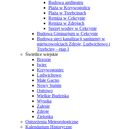
Budowa amfiteatru
Plaża w Krzywogońcu
Plaża w Trzebcinach
Remiza w Cekcynie
Remiza w Zdrojach
Sprzęt wodny w Cekcynie
Budowa Gimnazjum w Cekcynie
Budowa sieci kanalizacji sanitarnej w
miejscowościach Zdroje, Ludwichowo i
Trzebciny - etap I
Świetlice wiejskie
Brzozie
Iwiec
Krzywogoniec
Ludwichowo
Małe Gacno
Nowy Sumin
Ostrowo
Wielkie Budziska
Wysoka
Zalesie
Zdroje
Zielonka
Ostrzeżenia Meteorologiczne
Kalendarium Historyczne