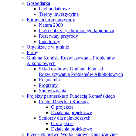
Gospodarka
Ulgi podatkowe
Tereny inwestycyjne
Formy ochrony przyrody
Natura 2000
Parki i obszary chronionego krajobrazu
Rezerwaty przyrody
Inne formy
Organizacje w gminie
Firmy
Gminna Komisja Rozwiązywania Problemów
Alkoholowych
Skład osobowy Gminnej Komisji
Rozwiązywania Problemów Alkoholowych
Regulamin
Programy
Sprawozdania
Projekty partnerskie z Fundacją Komeńskiego
Centra Dziecka i Rodziny
O projekcie
Działania projektowe
Seniorzy dla najmłodszych
O projekcie
Działania projektowe
Przedsiębiorstwo Wodociągowo-Kanalizacyjne