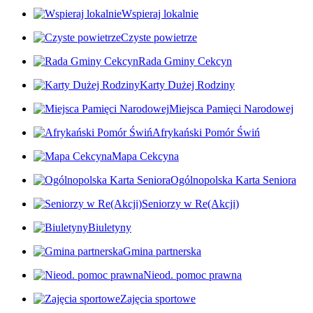
Wspieraj lokalnie
Czyste powietrze
Rada Gminy Cekcyn
Karty Dużej Rodziny
Miejsca Pamięci Narodowej
Afrykański Pomór Świń
Mapa Cekcyna
Ogólnopolska Karta Seniora
Seniorzy w Re(Akcji)
Biuletyny
Gmina partnerska
Nieod. pomoc prawna
Zajęcia sportowe