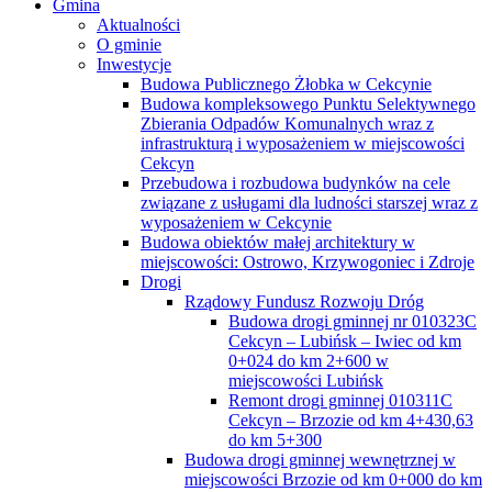
Gmina
Aktualności
O gminie
Inwestycje
Budowa Publicznego Żłobka w Cekcynie
Budowa kompleksowego Punktu Selektywnego
Zbierania Odpadów Komunalnych wraz z
infrastrukturą i wyposażeniem w miejscowości
Cekcyn
Przebudowa i rozbudowa budynków na cele
związane z usługami dla ludności starszej wraz z
wyposażeniem w Cekcynie
Budowa obiektów małej architektury w
miejscowości: Ostrowo, Krzywogoniec i Zdroje
Drogi
Rządowy Fundusz Rozwoju Dróg
Budowa drogi gminnej nr 010323C
Cekcyn – Lubińsk – Iwiec od km
0+024 do km 2+600 w
miejscowości Lubińsk
Remont drogi gminnej 010311C
Cekcyn – Brzozie od km 4+430,63
do km 5+300
Budowa drogi gminnej wewnętrznej w
miejscowości Brzozie od km 0+000 do km