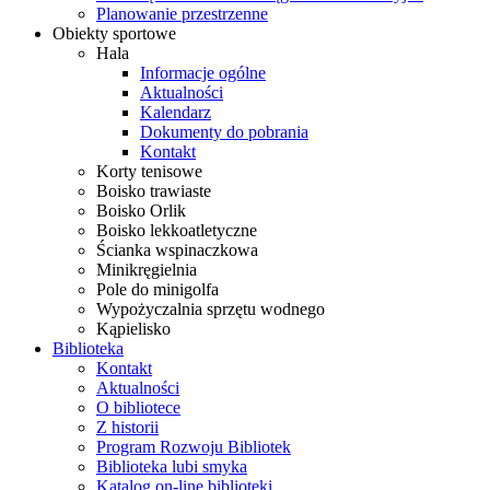
Planowanie przestrzenne
Obiekty sportowe
Hala
Informacje ogólne
Aktualności
Kalendarz
Dokumenty do pobrania
Kontakt
Korty tenisowe
Boisko trawiaste
Boisko Orlik
Boisko lekkoatletyczne
Ścianka wspinaczkowa
Minikręgielnia
Pole do minigolfa
Wypożyczalnia sprzętu wodnego
Kąpielisko
Biblioteka
Kontakt
Aktualności
O bibliotece
Z historii
Program Rozwoju Bibliotek
Biblioteka lubi smyka
Katalog on-line biblioteki