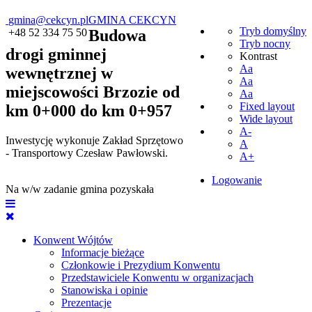
gmina@cekcyn.pl
GMINA CEKCYN
Tryb domyślny
+48 52 334 75 50
Budowa
Tryb nocny
drogi gminnej
Kontrast
Aa
wewnętrznej w
Aa
miejscowości Brzozie od
Aa
Fixed layout
km 0+000 do km 0+957
Wide layout
A-
Inwestycję wykonuje Zakład Sprzętowo
A
- Transportowy Czesław Pawłowski.
A+
Logowanie
Na w/w zadanie gmina pozyskała
Konwent Wójtów
Informacje bieżące
Członkowie i Prezydium Konwentu
Przedstawiciele Konwentu w organizacjach
Stanowiska i opinie
Prezentacje