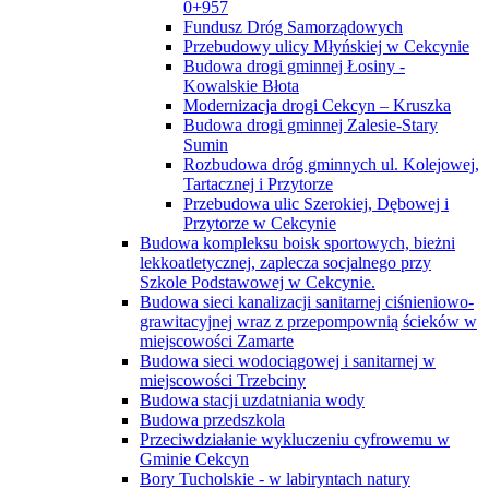
0+957
Fundusz Dróg Samorządowych
Przebudowy ulicy Młyńskiej w Cekcynie
Budowa drogi gminnej Łosiny -
Kowalskie Błota
Modernizacja drogi Cekcyn – Kruszka
Budowa drogi gminnej Zalesie-Stary
Sumin
Rozbudowa dróg gminnych ul. Kolejowej,
Tartacznej i Przytorze
Przebudowa ulic Szerokiej, Dębowej i
Przytorze w Cekcynie
Budowa kompleksu boisk sportowych, bieżni
lekkoatletycznej, zaplecza socjalnego przy
Szkole Podstawowej w Cekcynie.
Budowa sieci kanalizacji sanitarnej ciśnieniowo-
grawitacyjnej wraz z przepompownią ścieków w
miejscowości Zamarte
Budowa sieci wodociągowej i sanitarnej w
miejscowości Trzebciny
Budowa stacji uzdatniania wody
Budowa przedszkola
Przeciwdziałanie wykluczeniu cyfrowemu w
Gminie Cekcyn
Bory Tucholskie - w labiryntach natury