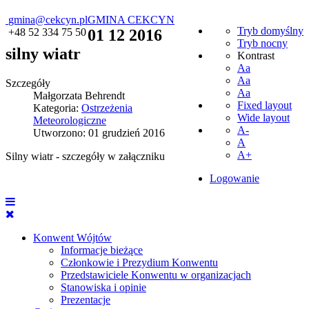
gmina@cekcyn.pl
GMINA CEKCYN
Tryb domyślny
+48 52 334 75 50
01 12 2016
Tryb nocny
silny wiatr
Kontrast
Aa
Aa
Szczegóły
Aa
Małgorzata Behrendt
Fixed layout
Kategoria:
Ostrzeżenia
Wide layout
Meteorologiczne
A-
Utworzono: 01 grudzień 2016
A
A+
Silny wiatr - szczegóły w załączniku
Logowanie
Konwent Wójtów
Informacje bieżące
Członkowie i Prezydium Konwentu
Przedstawiciele Konwentu w organizacjach
Stanowiska i opinie
Prezentacje