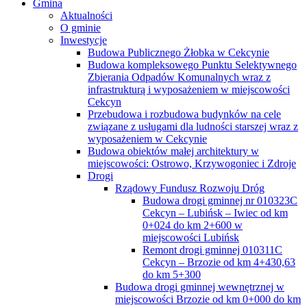
Gmina
Aktualności
O gminie
Inwestycje
Budowa Publicznego Żłobka w Cekcynie
Budowa kompleksowego Punktu Selektywnego
Zbierania Odpadów Komunalnych wraz z
infrastrukturą i wyposażeniem w miejscowości
Cekcyn
Przebudowa i rozbudowa budynków na cele
związane z usługami dla ludności starszej wraz z
wyposażeniem w Cekcynie
Budowa obiektów małej architektury w
miejscowości: Ostrowo, Krzywogoniec i Zdroje
Drogi
Rządowy Fundusz Rozwoju Dróg
Budowa drogi gminnej nr 010323C
Cekcyn – Lubińsk – Iwiec od km
0+024 do km 2+600 w
miejscowości Lubińsk
Remont drogi gminnej 010311C
Cekcyn – Brzozie od km 4+430,63
do km 5+300
Budowa drogi gminnej wewnętrznej w
miejscowości Brzozie od km 0+000 do km