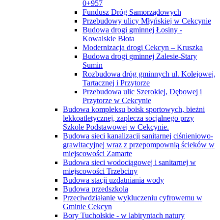
0+957
Fundusz Dróg Samorządowych
Przebudowy ulicy Młyńskiej w Cekcynie
Budowa drogi gminnej Łosiny -
Kowalskie Błota
Modernizacja drogi Cekcyn – Kruszka
Budowa drogi gminnej Zalesie-Stary
Sumin
Rozbudowa dróg gminnych ul. Kolejowej,
Tartacznej i Przytorze
Przebudowa ulic Szerokiej, Dębowej i
Przytorze w Cekcynie
Budowa kompleksu boisk sportowych, bieżni
lekkoatletycznej, zaplecza socjalnego przy
Szkole Podstawowej w Cekcynie.
Budowa sieci kanalizacji sanitarnej ciśnieniowo-
grawitacyjnej wraz z przepompownią ścieków w
miejscowości Zamarte
Budowa sieci wodociągowej i sanitarnej w
miejscowości Trzebciny
Budowa stacji uzdatniania wody
Budowa przedszkola
Przeciwdziałanie wykluczeniu cyfrowemu w
Gminie Cekcyn
Bory Tucholskie - w labiryntach natury