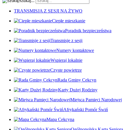
Szukaj...
TRANSMISJA Z SESJI NA ŻYWO
Ciepłe mieszkanie
Poradnik bezpieczeństwa
Transmisje z sesji
Numery kontaktowe
Wspieraj lokalnie
Czyste powietrze
Rada Gminy Cekcyn
Karty Dużej Rodziny
Miejsca Pamięci Narodowej
Afrykański Pomór Świń
Mapa Cekcyna
Ogólnopolska Karta Seniora