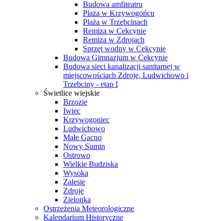
Budowa amfiteatru
Plaża w Krzywogońcu
Plaża w Trzebcinach
Remiza w Cekcynie
Remiza w Zdrojach
Sprzęt wodny w Cekcynie
Budowa Gimnazjum w Cekcynie
Budowa sieci kanalizacji sanitarnej w
miejscowościach Zdroje, Ludwichowo i
Trzebciny - etap I
Świetlice wiejskie
Brzozie
Iwiec
Krzywogoniec
Ludwichowo
Małe Gacno
Nowy Sumin
Ostrowo
Wielkie Budziska
Wysoka
Zalesie
Zdroje
Zielonka
Ostrzeżenia Meteorologiczne
Kalendarium Historyczne