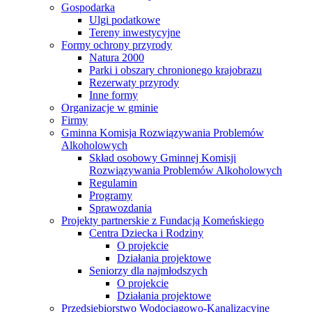
Gospodarka
Ulgi podatkowe
Tereny inwestycyjne
Formy ochrony przyrody
Natura 2000
Parki i obszary chronionego krajobrazu
Rezerwaty przyrody
Inne formy
Organizacje w gminie
Firmy
Gminna Komisja Rozwiązywania Problemów
Alkoholowych
Skład osobowy Gminnej Komisji
Rozwiązywania Problemów Alkoholowych
Regulamin
Programy
Sprawozdania
Projekty partnerskie z Fundacją Komeńskiego
Centra Dziecka i Rodziny
O projekcie
Działania projektowe
Seniorzy dla najmłodszych
O projekcie
Działania projektowe
Przedsiębiorstwo Wodociągowo-Kanalizacyjne