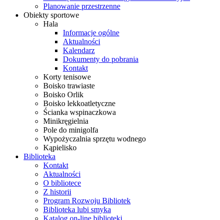
Planowanie przestrzenne
Obiekty sportowe
Hala
Informacje ogólne
Aktualności
Kalendarz
Dokumenty do pobrania
Kontakt
Korty tenisowe
Boisko trawiaste
Boisko Orlik
Boisko lekkoatletyczne
Ścianka wspinaczkowa
Minikręgielnia
Pole do minigolfa
Wypożyczalnia sprzętu wodnego
Kąpielisko
Biblioteka
Kontakt
Aktualności
O bibliotece
Z historii
Program Rozwoju Bibliotek
Biblioteka lubi smyka
Katalog on-line biblioteki