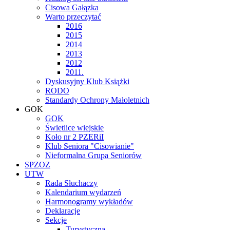
Cisowa Gałązka
Warto przeczytać
2016
2015
2014
2013
2012
2011.
Dyskusyjny Klub Książki
RODO
Standardy Ochrony Małoletnich
GOK
GOK
Świetlice wiejskie
Koło nr 2 PZERiI
Klub Seniora "Cisowianie"
Nieformalna Grupa Seniorów
SPZOZ
UTW
Rada Słuchaczy
Kalendarium wydarzeń
Harmonogramy wykładów
Deklaracje
Sekcje
Turystyczna