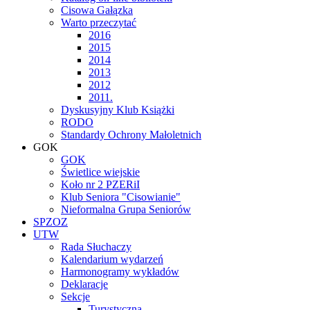
Cisowa Gałązka
Warto przeczytać
2016
2015
2014
2013
2012
2011.
Dyskusyjny Klub Książki
RODO
Standardy Ochrony Małoletnich
GOK
GOK
Świetlice wiejskie
Koło nr 2 PZERiI
Klub Seniora "Cisowianie"
Nieformalna Grupa Seniorów
SPZOZ
UTW
Rada Słuchaczy
Kalendarium wydarzeń
Harmonogramy wykładów
Deklaracje
Sekcje
Turystyczna