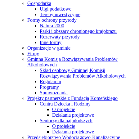
Gospodarka
Ulgi podatkowe
Tereny inwestycyjne
Formy ochrony przyrody
Natura 2000
Parki i obszary chronionego krajobrazu
Rezerwaty przyrody
Inne formy
Organizacje w gminie
Firmy
Gminna Komisja Rozwiązywania Problemów
Alkoholowych
Skład osobowy Gminnej Komisji
Rozwiązywania Problemów Alkoholowych
Regulamin
Programy
Sprawozdania
Projekty partnerskie z Fundacją Komeńskiego
Centra Dziecka i Rodziny
O projekcie
Działania projektowe
Seniorzy dla najmłodszych
O projekcie
Działania projektowe
Przedsiębiorstwo Wodociągowo-Kanalizacyjne