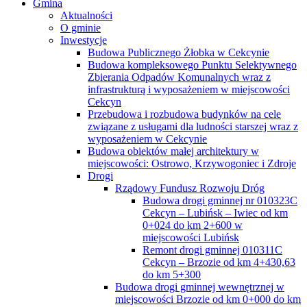
Gmina
Aktualności
O gminie
Inwestycje
Budowa Publicznego Żłobka w Cekcynie
Budowa kompleksowego Punktu Selektywnego
Zbierania Odpadów Komunalnych wraz z
infrastrukturą i wyposażeniem w miejscowości
Cekcyn
Przebudowa i rozbudowa budynków na cele
związane z usługami dla ludności starszej wraz z
wyposażeniem w Cekcynie
Budowa obiektów małej architektury w
miejscowości: Ostrowo, Krzywogoniec i Zdroje
Drogi
Rządowy Fundusz Rozwoju Dróg
Budowa drogi gminnej nr 010323C
Cekcyn – Lubińsk – Iwiec od km
0+024 do km 2+600 w
miejscowości Lubińsk
Remont drogi gminnej 010311C
Cekcyn – Brzozie od km 4+430,63
do km 5+300
Budowa drogi gminnej wewnętrznej w
miejscowości Brzozie od km 0+000 do km