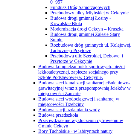
0+957
Fundusz Dróg Samorządowych
Przebudowy ulicy Młyńskiej w Cekcynie
Budowa drogi gminnej Łosiny -
Kowalskie Błota
Modernizacja drogi Cekcyn – Kruszka
Budowa drogi gminnej Zalesie-Stary
Sumin
Rozbudowa dróg gminnych ul. Kolejowej,
Tartacznej i Przytorze
Przebudowa ulic Szerokiej, Dębowej i
Przytorze w Cekcynie
Budowa kompleksu boisk sportowych, bieżni
lekkoatletycznej, zaplecza socjalnego przy
Szkole Podstawowej w Cekcynie.
Budowa sieci kanalizacji sanitarnej ciśnieniowo-
grawitacyjnej wraz z przepompownią ścieków w
miejscowości Zamarte
Budowa sieci wodociągowej i sanitarnej w
miejscowości Trzebciny
Budowa stacji uzdatniania wody
Budowa przedszkola
Przeciwdziałanie wykluczeniu cyfrowemu w
Gminie Cekcyn
Bory Tucholskie - w labiryntach natury