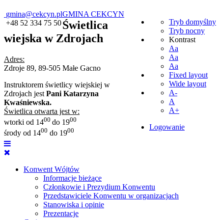
gmina@cekcyn.pl
GMINA CEKCYN
Tryb domyślny
+48 52 334 75 50
Świetlica
Tryb nocny
wiejska w Zdrojach
Kontrast
Aa
Aa
Adres:
Aa
Zdroje 89, 89-505 Małe Gacno
Fixed layout
Wide layout
Instruktorem świetlicy wiejskiej w
A-
Zdrojach jest
Pani Katarzyna
A
Kwaśniewska.
A+
Świetlica otwarta jest w:
00
00
wtorki od 14
do 19
Logowanie
00
00
środy od 14
do 19
Konwent Wójtów
Informacje bieżące
Członkowie i Prezydium Konwentu
Przedstawiciele Konwentu w organizacjach
Stanowiska i opinie
Prezentacje