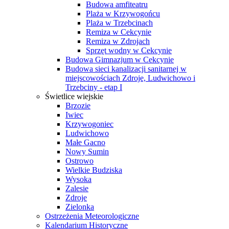
Budowa amfiteatru
Plaża w Krzywogońcu
Plaża w Trzebcinach
Remiza w Cekcynie
Remiza w Zdrojach
Sprzęt wodny w Cekcynie
Budowa Gimnazjum w Cekcynie
Budowa sieci kanalizacji sanitarnej w
miejscowościach Zdroje, Ludwichowo i
Trzebciny - etap I
Świetlice wiejskie
Brzozie
Iwiec
Krzywogoniec
Ludwichowo
Małe Gacno
Nowy Sumin
Ostrowo
Wielkie Budziska
Wysoka
Zalesie
Zdroje
Zielonka
Ostrzeżenia Meteorologiczne
Kalendarium Historyczne