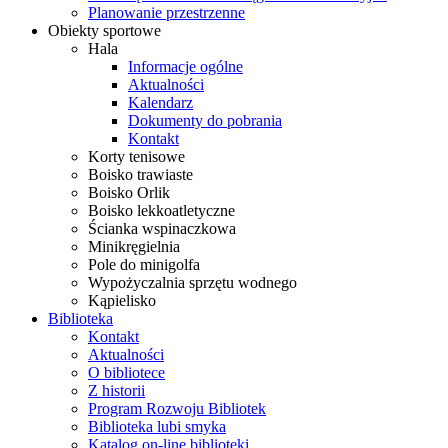
Planowanie przestrzenne
Obiekty sportowe
Hala
Informacje ogólne
Aktualności
Kalendarz
Dokumenty do pobrania
Kontakt
Korty tenisowe
Boisko trawiaste
Boisko Orlik
Boisko lekkoatletyczne
Ścianka wspinaczkowa
Minikręgielnia
Pole do minigolfa
Wypożyczalnia sprzętu wodnego
Kąpielisko
Biblioteka
Kontakt
Aktualności
O bibliotece
Z historii
Program Rozwoju Bibliotek
Biblioteka lubi smyka
Katalog on-line biblioteki