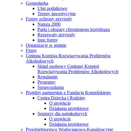
Gospodarka
Ulgi podatkowe
Tereny inwestycyjne
Formy ochrony przyrody
Natura 2000
Parki i obszary chronionego krajobrazu
Rezerwaty przyrody
Inne formy
Organizacje w gminie
Firmy
Gminna Komisja Rozwiązywania Problemów
Alkoholowych
Skład osobowy Gminnej Komisji
Rozwiązywania Problemów Alkoholowych
Regulamin
Programy
Sprawozdania
Projekty partnerskie z Fundacją Komeńskiego
Centra Dziecka i Rodziny
O projekcie
Działania projektowe
Seniorzy dla najmłodszych
O projekcie
Działania projektowe
Przedsiębiorstwo Wodociągowo-Kanalizacyjne