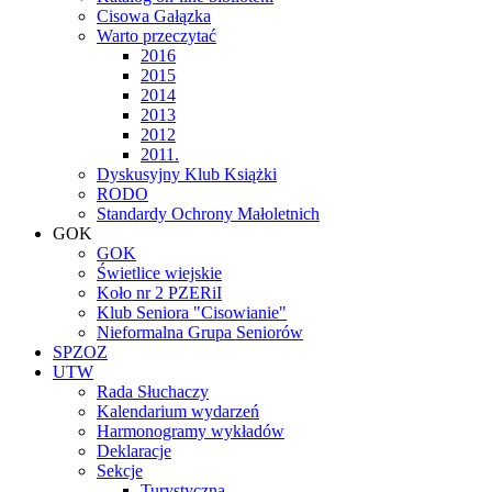
Cisowa Gałązka
Warto przeczytać
2016
2015
2014
2013
2012
2011.
Dyskusyjny Klub Książki
RODO
Standardy Ochrony Małoletnich
GOK
GOK
Świetlice wiejskie
Koło nr 2 PZERiI
Klub Seniora "Cisowianie"
Nieformalna Grupa Seniorów
SPZOZ
UTW
Rada Słuchaczy
Kalendarium wydarzeń
Harmonogramy wykładów
Deklaracje
Sekcje
Turystyczna