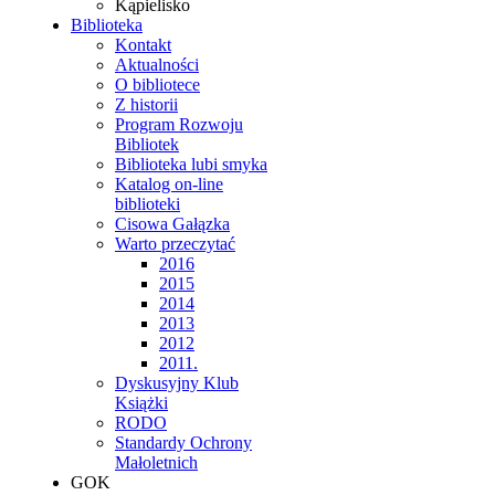
Kąpielisko
Biblioteka
Kontakt
Aktualności
O bibliotece
Z historii
Program Rozwoju
Bibliotek
Biblioteka lubi smyka
Katalog on-line
biblioteki
Cisowa Gałązka
Warto przeczytać
2016
2015
2014
2013
2012
2011.
Dyskusyjny Klub
Książki
RODO
Standardy Ochrony
Małoletnich
GOK