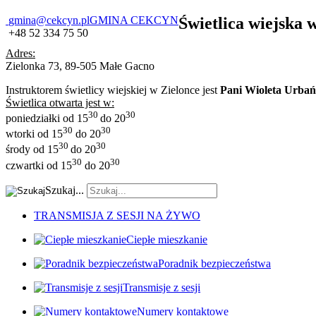
gmina@cekcyn.pl
GMINA CEKCYN
Świetlica wiejska 
+48 52 334 75 50
Adres:
Zielonka 73, 89-505 Małe Gacno
Instruktorem świetlicy wiejskiej w Zielonce jest
Pani Wioleta Urbań
Świetlica otwarta jest w:
3
0
3
0
poniedziałki od 15
do 20
30
30
wtorki od 15
do 20
3
0
30
środy od 15
do 20
30
3
0
czwartki od 15
do 20
Szukaj...
TRANSMISJA Z SESJI NA ŻYWO
Ciepłe mieszkanie
Poradnik bezpieczeństwa
Transmisje z sesji
Numery kontaktowe