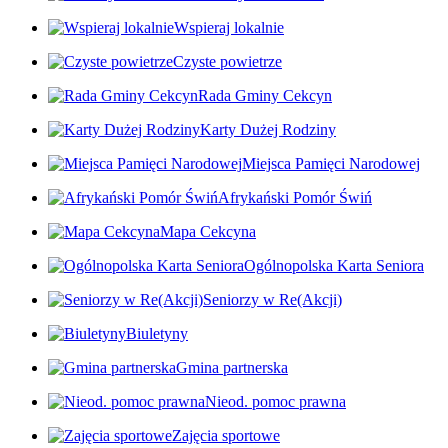
Wspieraj lokalnie
Czyste powietrze
Rada Gminy Cekcyn
Karty Dużej Rodziny
Miejsca Pamięci Narodowej
Afrykański Pomór Świń
Mapa Cekcyna
Ogólnopolska Karta Seniora
Seniorzy w Re(Akcji)
Biuletyny
Gmina partnerska
Nieod. pomoc prawna
Zajęcia sportowe