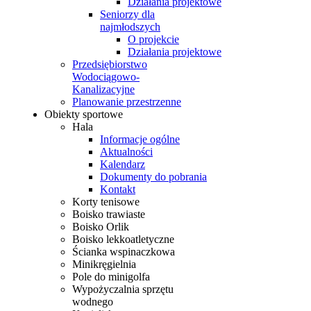
Działania projektowe
Seniorzy dla
najmłodszych
O projekcie
Działania projektowe
Przedsiębiorstwo
Wodociągowo-
Kanalizacyjne
Planowanie przestrzenne
Obiekty sportowe
Hala
Informacje ogólne
Aktualności
Kalendarz
Dokumenty do pobrania
Kontakt
Korty tenisowe
Boisko trawiaste
Boisko Orlik
Boisko lekkoatletyczne
Ścianka wspinaczkowa
Minikręgielnia
Pole do minigolfa
Wypożyczalnia sprzętu
wodnego