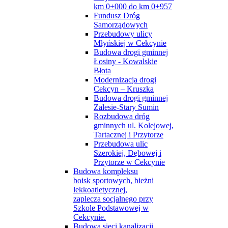
km 0+000 do km 0+957
Fundusz Dróg
Samorządowych
Przebudowy ulicy
Młyńskiej w Cekcynie
Budowa drogi gminnej
Łosiny - Kowalskie
Błota
Modernizacja drogi
Cekcyn – Kruszka
Budowa drogi gminnej
Zalesie-Stary Sumin
Rozbudowa dróg
gminnych ul. Kolejowej,
Tartacznej i Przytorze
Przebudowa ulic
Szerokiej, Dębowej i
Przytorze w Cekcynie
Budowa kompleksu
boisk sportowych, bieżni
lekkoatletycznej,
zaplecza socjalnego przy
Szkole Podstawowej w
Cekcynie.
Budowa sieci kanalizacji