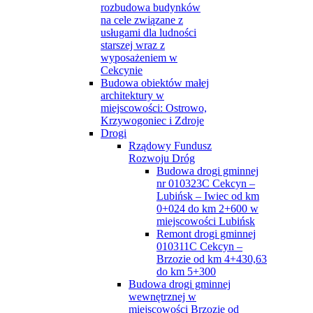
rozbudowa budynków
na cele związane z
usługami dla ludności
starszej wraz z
wyposażeniem w
Cekcynie
Budowa obiektów małej
architektury w
miejscowości: Ostrowo,
Krzywogoniec i Zdroje
Drogi
Rządowy Fundusz
Rozwoju Dróg
Budowa drogi gminnej
nr 010323C Cekcyn –
Lubińsk – Iwiec od km
0+024 do km 2+600 w
miejscowości Lubińsk
Remont drogi gminnej
010311C Cekcyn –
Brzozie od km 4+430,63
do km 5+300
Budowa drogi gminnej
wewnętrznej w
miejscowości Brzozie od