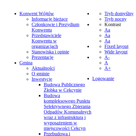
Konwent Wójtów
Tryb domyślny
Informacje bieżące
Tryb nocny
Członkowie i Prezydium
Kontrast
Konwentu
Aa
Przedstawiciele
Aa
Konwentu w
Aa
organizacjach
Fixed layout
Stanowiska i opinie
Wide layout
Prezentacje
A-
Gmina
A
Aktualności
A+
O gminie
Logowanie
Inwestycje
Budowa Publicznego
Żłobka w Cekcynie
Budowa
kompleksowego Punktu
Selektywnego Zbierania
Odpadów Komunalnych
wraz z infrastrukturą i
wyposażeniem w
miejscowości Cekcyn
Przebudowa i