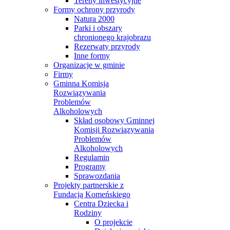
Tereny inwestycyjne
Formy ochrony przyrody
Natura 2000
Parki i obszary
chronionego krajobrazu
Rezerwaty przyrody
Inne formy
Organizacje w gminie
Firmy
Gminna Komisja
Rozwiązywania
Problemów
Alkoholowych
Skład osobowy Gminnej
Komisji Rozwiązywania
Problemów
Alkoholowych
Regulamin
Programy
Sprawozdania
Projekty partnerskie z
Fundacją Komeńskiego
Centra Dziecka i
Rodziny
O projekcie