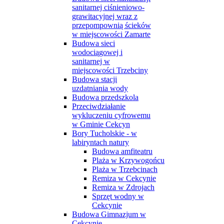
sanitarnej ciśnieniowo-
grawitacyjnej wraz z
przepompownią ścieków
w miejscowości Zamarte
Budowa sieci
wodociągowej i
sanitarnej w
miejscowości Trzebciny
Budowa stacji
uzdatniania wody
Budowa przedszkola
Przeciwdziałanie
wykluczeniu cyfrowemu
w Gminie Cekcyn
Bory Tucholskie - w
labiryntach natury
Budowa amfiteatru
Plaża w Krzywogońcu
Plaża w Trzebcinach
Remiza w Cekcynie
Remiza w Zdrojach
Sprzęt wodny w
Cekcynie
Budowa Gimnazjum w
Cekcynie