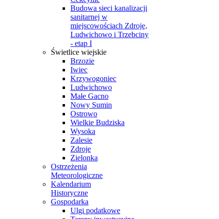
Budowa sieci kanalizacji
sanitarnej w
miejscowościach Zdroje,
Ludwichowo i Trzebciny
- etap I
Świetlice wiejskie
Brzozie
Iwiec
Krzywogoniec
Ludwichowo
Małe Gacno
Nowy Sumin
Ostrowo
Wielkie Budziska
Wysoka
Zalesie
Zdroje
Zielonka
Ostrzeżenia
Meteorologiczne
Kalendarium
Historyczne
Gospodarka
Ulgi podatkowe