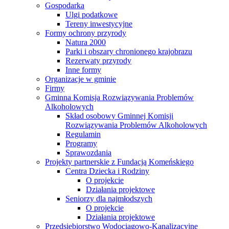
Gospodarka
Ulgi podatkowe
Tereny inwestycyjne
Formy ochrony przyrody
Natura 2000
Parki i obszary chronionego krajobrazu
Rezerwaty przyrody
Inne formy
Organizacje w gminie
Firmy
Gminna Komisja Rozwiązywania Problemów
Alkoholowych
Skład osobowy Gminnej Komisji
Rozwiązywania Problemów Alkoholowych
Regulamin
Programy
Sprawozdania
Projekty partnerskie z Fundacją Komeńskiego
Centra Dziecka i Rodziny
O projekcie
Działania projektowe
Seniorzy dla najmłodszych
O projekcie
Działania projektowe
Przedsiębiorstwo Wodociągowo-Kanalizacyjne