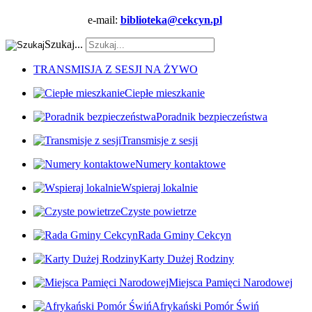
e-mail:
biblioteka@cekcyn.pl
Szukaj...
TRANSMISJA Z SESJI NA ŻYWO
Ciepłe mieszkanie
Poradnik bezpieczeństwa
Transmisje z sesji
Numery kontaktowe
Wspieraj lokalnie
Czyste powietrze
Rada Gminy Cekcyn
Karty Dużej Rodziny
Miejsca Pamięci Narodowej
Afrykański Pomór Świń