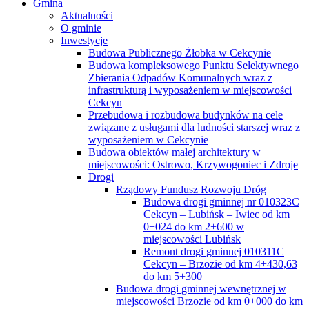
Gmina
Aktualności
O gminie
Inwestycje
Budowa Publicznego Żłobka w Cekcynie
Budowa kompleksowego Punktu Selektywnego
Zbierania Odpadów Komunalnych wraz z
infrastrukturą i wyposażeniem w miejscowości
Cekcyn
Przebudowa i rozbudowa budynków na cele
związane z usługami dla ludności starszej wraz z
wyposażeniem w Cekcynie
Budowa obiektów małej architektury w
miejscowości: Ostrowo, Krzywogoniec i Zdroje
Drogi
Rządowy Fundusz Rozwoju Dróg
Budowa drogi gminnej nr 010323C
Cekcyn – Lubińsk – Iwiec od km
0+024 do km 2+600 w
miejscowości Lubińsk
Remont drogi gminnej 010311C
Cekcyn – Brzozie od km 4+430,63
do km 5+300
Budowa drogi gminnej wewnętrznej w
miejscowości Brzozie od km 0+000 do km