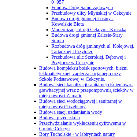
0+957
Fundusz Dróg Samorządowych
Przebudowy ulicy Młyńskiej w Cekcynie
Budowa drogi gminnej Łosiny -
Kowalskie Błota
Modernizacja drogi Cekcyn – Kruszka
Budowa drogi gminnej Zalesie-Stary
Sumin
Rozbudowa dróg gminnych ul. Kolejowej,
Tartacznej i Przytorze
Przebudowa ulic Szerokiej, Dębowej i
Przytorze w Cekcynie
Budowa kompleksu boisk sportowych, bieżni
lekkoatletycznej, zaplecza socjalnego przy
Szkole Podstawowej w Cekcynie.
Budowa sieci kanalizacji sanitarnej ciśnieniowo-
grawitacyjnej wraz z przepompownią ścieków w
miejscowości Zamarte
Budowa sieci wodociągowej i sanitarnej w
miejscowości Trzebciny
Budowa stacji uzdatniania wody
Budowa przedszkola
Przeciwdziałanie wykluczeniu cyfrowemu w
Gminie Cekcyn
Bory Tucholskie - w labiryntach natury