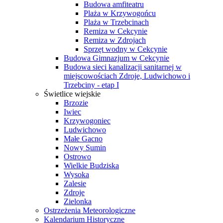
Budowa amfiteatru
Plaża w Krzywogońcu
Plaża w Trzebcinach
Remiza w Cekcynie
Remiza w Zdrojach
Sprzęt wodny w Cekcynie
Budowa Gimnazjum w Cekcynie
Budowa sieci kanalizacji sanitarnej w
miejscowościach Zdroje, Ludwichowo i
Trzebciny - etap I
Świetlice wiejskie
Brzozie
Iwiec
Krzywogoniec
Ludwichowo
Małe Gacno
Nowy Sumin
Ostrowo
Wielkie Budziska
Wysoka
Zalesie
Zdroje
Zielonka
Ostrzeżenia Meteorologiczne
Kalendarium Historyczne