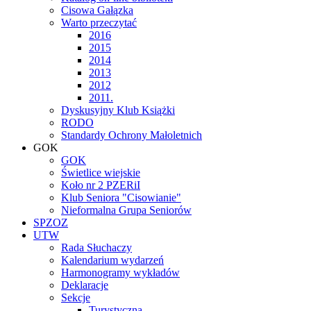
Cisowa Gałązka
Warto przeczytać
2016
2015
2014
2013
2012
2011.
Dyskusyjny Klub Książki
RODO
Standardy Ochrony Małoletnich
GOK
GOK
Świetlice wiejskie
Koło nr 2 PZERiI
Klub Seniora "Cisowianie"
Nieformalna Grupa Seniorów
SPZOZ
UTW
Rada Słuchaczy
Kalendarium wydarzeń
Harmonogramy wykładów
Deklaracje
Sekcje
Turystyczna