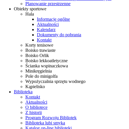
Planowanie przestrzenne
Obiekty sportowe
Hala
Informacje ogólne
Aktualności
Kalendarz
Dokumenty do pobrania
Kontakt
Korty tenisowe
Boisko trawiaste
Boisko Orlik
Boisko lekkoatletyczne
Ścianka wspinaczkowa
Minikręgielnia
Pole do minigolfa
Wypożyczalnia sprzętu wodnego
Kąpielisko
Biblioteka
Kontakt
Aktualności
O bibliotece
Z historii
Program Rozwoju Bibliotek
Biblioteka lubi smyka
Katalog on-line biblioteki