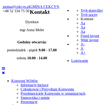
gmina@cekcyn.pl
GMINA CEKCYN
Tryb domyślny
+48 52 334 75 50
Kontakt
Tryb nocny
Kontrast
Dyrektor
Aa
Aa
mgr Anna Meler
Aa
Fixed layout
Wide layout
Godziny otwarcia:
A-
A
poniedziałek - piątek
9.00 - 17.00
A+
sobota
10.00 - 14.00
Logowanie
Konwent Wójtów
Informacje bieżące
Członkowie i Prezydium Konwentu
Przedstawiciele Konwentu w organizacjach
Stanowiska i opinie
Prezentacje