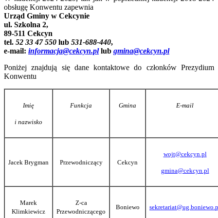
obsługę Konwentu zapewnia
Urząd Gminy w Cekcynie
ul. Szkolna 2,
89-511 Cekcyn
tel.
52 33 47 550
lub
531-688-440
,
e-mail:
informacja@cekcyn.pl
lub
gmina@cekcyn.pl
Poniżej znajdują się dane kontaktowe do członków Prezydium
Konwentu
Imię
Funkcja
Gmina
E-mail
i nazwisko
wojt@cekcyn.pl
Jacek Brygman
Przewodniczący
Cekcyn
gmina@cekcyn.pl
Marek
Z-ca
Boniewo
sekretariat@ug.boniewo.p
Klimkiewicz
Przewodniczącego