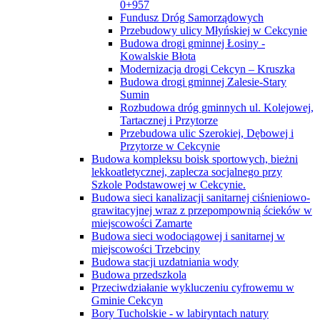
0+957
Fundusz Dróg Samorządowych
Przebudowy ulicy Młyńskiej w Cekcynie
Budowa drogi gminnej Łosiny -
Kowalskie Błota
Modernizacja drogi Cekcyn – Kruszka
Budowa drogi gminnej Zalesie-Stary
Sumin
Rozbudowa dróg gminnych ul. Kolejowej,
Tartacznej i Przytorze
Przebudowa ulic Szerokiej, Dębowej i
Przytorze w Cekcynie
Budowa kompleksu boisk sportowych, bieżni
lekkoatletycznej, zaplecza socjalnego przy
Szkole Podstawowej w Cekcynie.
Budowa sieci kanalizacji sanitarnej ciśnieniowo-
grawitacyjnej wraz z przepompownią ścieków w
miejscowości Zamarte
Budowa sieci wodociągowej i sanitarnej w
miejscowości Trzebciny
Budowa stacji uzdatniania wody
Budowa przedszkola
Przeciwdziałanie wykluczeniu cyfrowemu w
Gminie Cekcyn
Bory Tucholskie - w labiryntach natury