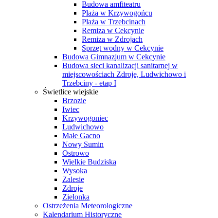
Budowa amfiteatru
Plaża w Krzywogońcu
Plaża w Trzebcinach
Remiza w Cekcynie
Remiza w Zdrojach
Sprzęt wodny w Cekcynie
Budowa Gimnazjum w Cekcynie
Budowa sieci kanalizacji sanitarnej w
miejscowościach Zdroje, Ludwichowo i
Trzebciny - etap I
Świetlice wiejskie
Brzozie
Iwiec
Krzywogoniec
Ludwichowo
Małe Gacno
Nowy Sumin
Ostrowo
Wielkie Budziska
Wysoka
Zalesie
Zdroje
Zielonka
Ostrzeżenia Meteorologiczne
Kalendarium Historyczne