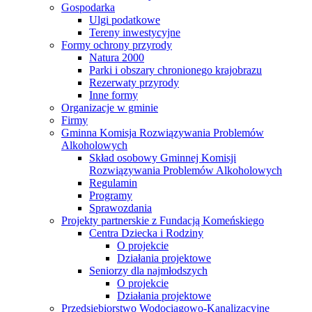
Gospodarka
Ulgi podatkowe
Tereny inwestycyjne
Formy ochrony przyrody
Natura 2000
Parki i obszary chronionego krajobrazu
Rezerwaty przyrody
Inne formy
Organizacje w gminie
Firmy
Gminna Komisja Rozwiązywania Problemów
Alkoholowych
Skład osobowy Gminnej Komisji
Rozwiązywania Problemów Alkoholowych
Regulamin
Programy
Sprawozdania
Projekty partnerskie z Fundacją Komeńskiego
Centra Dziecka i Rodziny
O projekcie
Działania projektowe
Seniorzy dla najmłodszych
O projekcie
Działania projektowe
Przedsiębiorstwo Wodociągowo-Kanalizacyjne