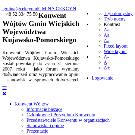
gmina@cekcyn.pl
GMINA CEKCYN
Tryb domyślny
+48 52 334 75 50
Konwent
Tryb nocny
Wójtów Gmin Wiejskich
Kontrast
Aa
Województwa
Aa
Kujawsko-Pomorskiego
Aa
Fixed layout
Wide layout
Konwent Wójtów Gmin Wiejskich
A-
Województwa Kujawsko-Pomorskiego
A
został powołany do życia 31 sierpnia
A+
2007 roku jako forum wymiany
doświadczeń oraz wypracowania opinii
Logowanie
i stanowisk w sprawach dotyczących
Konwent Wójtów
Informacje bieżące
Członkowie i Prezydium Konwentu
Przedstawiciele Konwentu w organizacjach
Stanowiska i opinie
Prezentacje