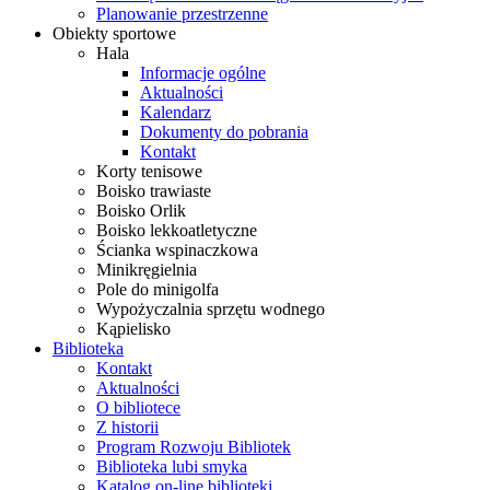
Planowanie przestrzenne
Obiekty sportowe
Hala
Informacje ogólne
Aktualności
Kalendarz
Dokumenty do pobrania
Kontakt
Korty tenisowe
Boisko trawiaste
Boisko Orlik
Boisko lekkoatletyczne
Ścianka wspinaczkowa
Minikręgielnia
Pole do minigolfa
Wypożyczalnia sprzętu wodnego
Kąpielisko
Biblioteka
Kontakt
Aktualności
O bibliotece
Z historii
Program Rozwoju Bibliotek
Biblioteka lubi smyka
Katalog on-line biblioteki