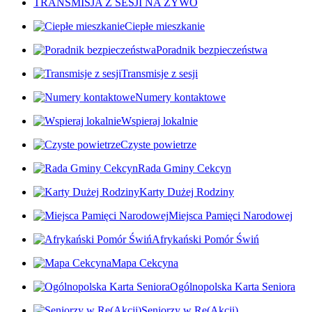
TRANSMISJA Z SESJI NA ŻYWO
Ciepłe mieszkanie
Poradnik bezpieczeństwa
Transmisje z sesji
Numery kontaktowe
Wspieraj lokalnie
Czyste powietrze
Rada Gminy Cekcyn
Karty Dużej Rodziny
Miejsca Pamięci Narodowej
Afrykański Pomór Świń
Mapa Cekcyna
Ogólnopolska Karta Seniora
Seniorzy w Re(Akcji)