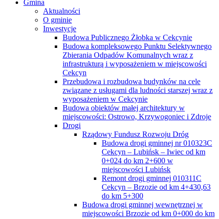
Gmina
Aktualności
O gminie
Inwestycje
Budowa Publicznego Żłobka w Cekcynie
Budowa kompleksowego Punktu Selektywnego
Zbierania Odpadów Komunalnych wraz z
infrastrukturą i wyposażeniem w miejscowości
Cekcyn
Przebudowa i rozbudowa budynków na cele
związane z usługami dla ludności starszej wraz z
wyposażeniem w Cekcynie
Budowa obiektów małej architektury w
miejscowości: Ostrowo, Krzywogoniec i Zdroje
Drogi
Rządowy Fundusz Rozwoju Dróg
Budowa drogi gminnej nr 010323C
Cekcyn – Lubińsk – Iwiec od km
0+024 do km 2+600 w
miejscowości Lubińsk
Remont drogi gminnej 010311C
Cekcyn – Brzozie od km 4+430,63
do km 5+300
Budowa drogi gminnej wewnętrznej w
miejscowości Brzozie od km 0+000 do km