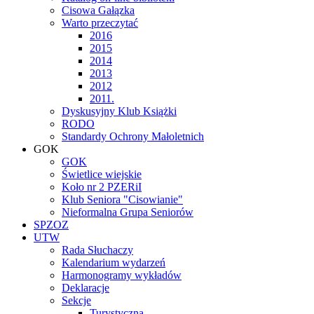
Cisowa Gałązka
Warto przeczytać
2016
2015
2014
2013
2012
2011.
Dyskusyjny Klub Książki
RODO
Standardy Ochrony Małoletnich
GOK
GOK
Świetlice wiejskie
Koło nr 2 PZERiI
Klub Seniora "Cisowianie"
Nieformalna Grupa Seniorów
SPZOZ
UTW
Rada Słuchaczy
Kalendarium wydarzeń
Harmonogramy wykładów
Deklaracje
Sekcje
Turystyczna