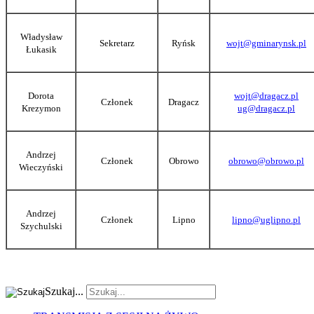
Władysław
Sekretarz
Ryńsk
wojt@gminarynsk.pl
Łukasik
Dorota
wojt@dragacz.pl
Członek
Dragacz
Krezymon
ug@dragacz.pl
Andrzej
Członek
Obrowo
obrowo@obrowo.pl
Wieczyński
Andrzej
Członek
Lipno
lipno@uglipno.pl
Szychulski
Szukaj...