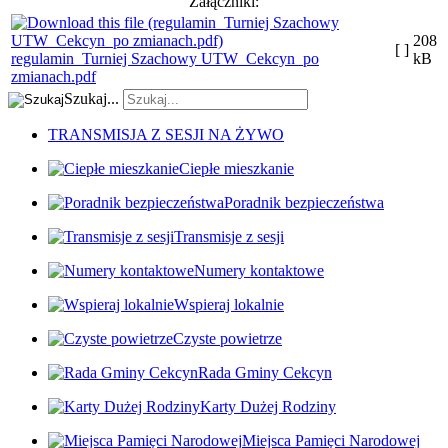
Załączniki:
208
[ ]
regulamin_Turniej Szachowy UTW_Cekcyn_po
kB
zmianach.pdf
Szukaj...
TRANSMISJA Z SESJI NA ŻYWO
Ciepłe mieszkanie
Poradnik bezpieczeństwa
Transmisje z sesji
Numery kontaktowe
Wspieraj lokalnie
Czyste powietrze
Rada Gminy Cekcyn
Karty Dużej Rodziny
Miejsca Pamięci Narodowej