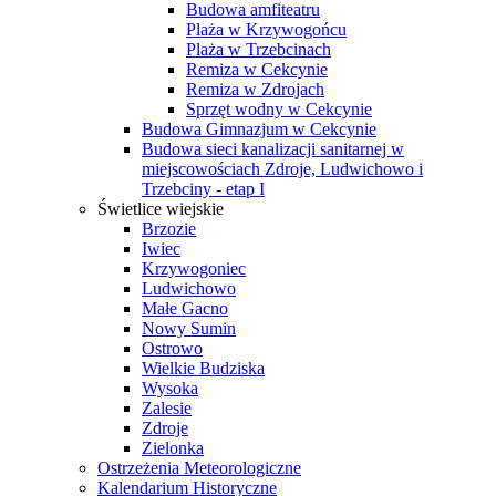
Budowa amfiteatru
Plaża w Krzywogońcu
Plaża w Trzebcinach
Remiza w Cekcynie
Remiza w Zdrojach
Sprzęt wodny w Cekcynie
Budowa Gimnazjum w Cekcynie
Budowa sieci kanalizacji sanitarnej w
miejscowościach Zdroje, Ludwichowo i
Trzebciny - etap I
Świetlice wiejskie
Brzozie
Iwiec
Krzywogoniec
Ludwichowo
Małe Gacno
Nowy Sumin
Ostrowo
Wielkie Budziska
Wysoka
Zalesie
Zdroje
Zielonka
Ostrzeżenia Meteorologiczne
Kalendarium Historyczne