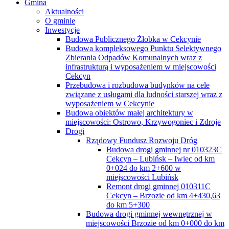
Gmina
Aktualności
O gminie
Inwestycje
Budowa Publicznego Żłobka w Cekcynie
Budowa kompleksowego Punktu Selektywnego
Zbierania Odpadów Komunalnych wraz z
infrastrukturą i wyposażeniem w miejscowości
Cekcyn
Przebudowa i rozbudowa budynków na cele
związane z usługami dla ludności starszej wraz z
wyposażeniem w Cekcynie
Budowa obiektów małej architektury w
miejscowości: Ostrowo, Krzywogoniec i Zdroje
Drogi
Rządowy Fundusz Rozwoju Dróg
Budowa drogi gminnej nr 010323C
Cekcyn – Lubińsk – Iwiec od km
0+024 do km 2+600 w
miejscowości Lubińsk
Remont drogi gminnej 010311C
Cekcyn – Brzozie od km 4+430,63
do km 5+300
Budowa drogi gminnej wewnętrznej w
miejscowości Brzozie od km 0+000 do km