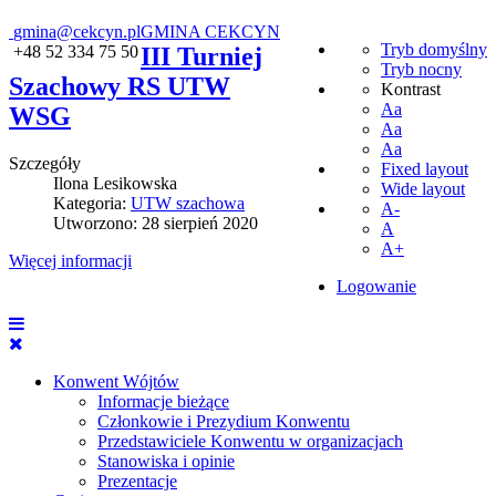
gmina@cekcyn.pl
GMINA CEKCYN
Tryb domyślny
+48 52 334 75 50
III Turniej
Tryb nocny
Szachowy RS UTW
Kontrast
Aa
WSG
Aa
Aa
Szczegóły
Fixed layout
Ilona Lesikowska
Wide layout
Kategoria:
UTW szachowa
A-
Utworzono: 28 sierpień 2020
A
A+
Więcej informacji
Logowanie
Konwent Wójtów
Informacje bieżące
Członkowie i Prezydium Konwentu
Przedstawiciele Konwentu w organizacjach
Stanowiska i opinie
Prezentacje