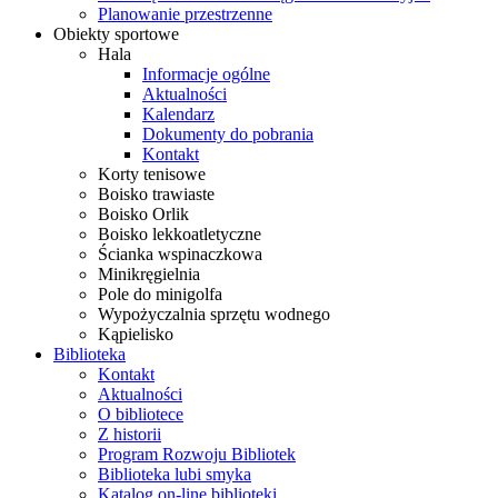
Planowanie przestrzenne
Obiekty sportowe
Hala
Informacje ogólne
Aktualności
Kalendarz
Dokumenty do pobrania
Kontakt
Korty tenisowe
Boisko trawiaste
Boisko Orlik
Boisko lekkoatletyczne
Ścianka wspinaczkowa
Minikręgielnia
Pole do minigolfa
Wypożyczalnia sprzętu wodnego
Kąpielisko
Biblioteka
Kontakt
Aktualności
O bibliotece
Z historii
Program Rozwoju Bibliotek
Biblioteka lubi smyka
Katalog on-line biblioteki