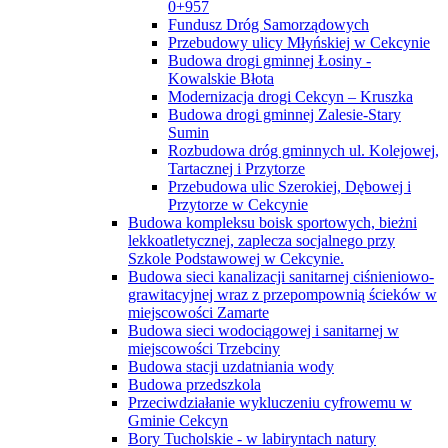
0+957
Fundusz Dróg Samorządowych
Przebudowy ulicy Młyńskiej w Cekcynie
Budowa drogi gminnej Łosiny -
Kowalskie Błota
Modernizacja drogi Cekcyn – Kruszka
Budowa drogi gminnej Zalesie-Stary
Sumin
Rozbudowa dróg gminnych ul. Kolejowej,
Tartacznej i Przytorze
Przebudowa ulic Szerokiej, Dębowej i
Przytorze w Cekcynie
Budowa kompleksu boisk sportowych, bieżni
lekkoatletycznej, zaplecza socjalnego przy
Szkole Podstawowej w Cekcynie.
Budowa sieci kanalizacji sanitarnej ciśnieniowo-
grawitacyjnej wraz z przepompownią ścieków w
miejscowości Zamarte
Budowa sieci wodociągowej i sanitarnej w
miejscowości Trzebciny
Budowa stacji uzdatniania wody
Budowa przedszkola
Przeciwdziałanie wykluczeniu cyfrowemu w
Gminie Cekcyn
Bory Tucholskie - w labiryntach natury