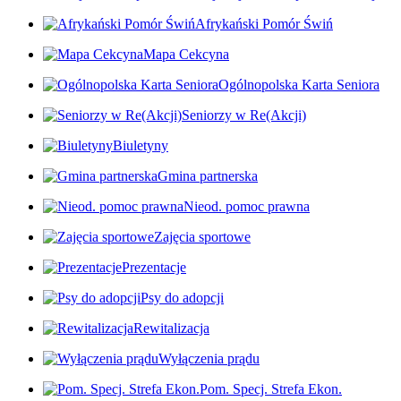
Afrykański Pomór Świń
Mapa Cekcyna
Ogólnopolska Karta Seniora
Seniorzy w Re(Akcji)
Biuletyny
Gmina partnerska
Nieod. pomoc prawna
Zajęcia sportowe
Prezentacje
Psy do adopcji
Rewitalizacja
Wyłączenia prądu
Pom. Specj. Strefa Ekon.