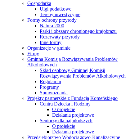
Gospodarka
Ulgi podatkowe
Tereny inwestycyjne
Formy ochrony przyrody
Natura 2000
Parki i obszary chronionego krajobrazu
Rezerwaty przyrody
Inne formy
Organizacje w gminie
Firmy
Gminna Komisja Rozwiązywania Problemów
Alkoholowych
Skład osobowy Gminnej Komisji
Rozwiązywania Problemów Alkoholowych
Regulamin
Programy
Sprawozdania
Projekty partnerskie z Fundacją Komeńskiego
Centra Dziecka i Rodziny
O projekcie
Działania projektowe
Seniorzy dla najmłodszych
O projekcie
Działania projektowe
Przedsiębiorstwo Wodociągowo-Kanalizacyjne