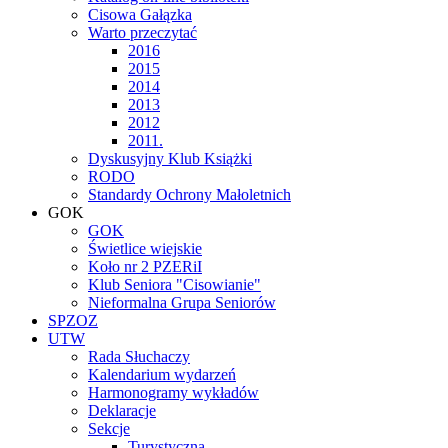
Cisowa Gałązka
Warto przeczytać
2016
2015
2014
2013
2012
2011.
Dyskusyjny Klub Książki
RODO
Standardy Ochrony Małoletnich
GOK
GOK
Świetlice wiejskie
Koło nr 2 PZERiI
Klub Seniora "Cisowianie"
Nieformalna Grupa Seniorów
SPZOZ
UTW
Rada Słuchaczy
Kalendarium wydarzeń
Harmonogramy wykładów
Deklaracje
Sekcje
Turystyczna