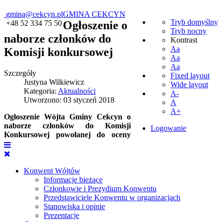
gmina@cekcyn.pl
GMINA CEKCYN
Tryb domyślny
+48 52 334 75 50
Ogłoszenie o
Tryb nocny
naborze członków do
Kontrast
Aa
Komisji konkursowej
Aa
Aa
Szczegóły
Fixed layout
Justyna Wilkiewicz
Wide layout
Kategoria:
Aktualności
A-
Utworzono: 03 styczeń 2018
A
A+
Ogłoszenie Wójta Gminy Cekcyn o
naborze członków do Komisji
Logowanie
Konkursowej powołanej do oceny
Konwent Wójtów
Informacje bieżące
Członkowie i Prezydium Konwentu
Przedstawiciele Konwentu w organizacjach
Stanowiska i opinie
Prezentacje