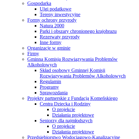
Gospodarka
Ulgi podatkowe
Tereny inwestycyjne
Formy ochrony przyrody
Natura 2000
Parki i obszary chronionego krajobrazu
Rezerwaty przyrody
Inne formy
Organizacje w gminie
Firmy
Gminna Komisja Rozwiązywania Problemów
Alkoholowych
Skład osobowy Gminnej Komisji
Rozwiązywania Problemów Alkoholowych
Regulamin
Programy
Sprawozdania
Projekty partnerskie z Fundacją Komeńskiego
Centra Dziecka i Rodziny
O projekcie
Działania projektowe
Seniorzy dla najmłodszych
O projekcie
Działania projektowe
Przedsiębiorstwo Wodociągowo-Kanalizacyjne