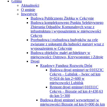
Gmina
Aktualności
O gminie
Inwestycje
Budowa Publicznego Żłobka w Cekcynie
Budowa kompleksowego Punktu Selektywnego
Zbierania Odpadów Komunalnych wraz z
infrastrukturą i wyposażeniem w miejscowości
Cekcyn
Przebudowa i rozbudowa budynków na cele
związane z usługami dla ludności starszej wraz z
wyposażeniem w Cekcynie
Budowa obiektów małej architektury w
miejscowości: Ostrowo, Krzywogoniec i Zdroje
Drogi
Rządowy Fundusz Rozwoju Dróg
Budowa drogi gminnej nr 010323C
Cekcyn – Lubińsk – Iwiec od km
0+024 do km 2+600 w
miejscowości Lubińsk
Remont drogi gminnej 010311C
Cekcyn – Brzozie od km 4+430,63
do km 5+300
Budowa drogi gminnej wewnętrznej w
miejscowości Brzozie od km 0+000 do km