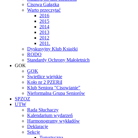
Cisowa Gałązka
Warto przeczytać
2016
2015
2014
2013
2012
2011.
Dyskusyjny Klub Książki
RODO
Standardy Ochrony Małoletnich
GOK
GOK
Świetlice wiejskie
Koło nr 2 PZERiI
Klub Seniora "Cisowianie"
Nieformalna Grupa Seniorów
SPZOZ
UTW
Rada Słuchaczy
Kalendarium wydarzeń
Harmonogramy wykładów
Deklaracje
Sekcje
Turystyczna