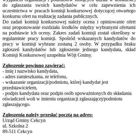
do zgłaszania swoich kandydatów w celu zapewnienia ich
uczestnictwa w pracach komisji konkursowej dotyczącej otwartego
konkursu ofert na realizację zadania publicznych.
Do zadań komisji konkursowej należy ocena i opiniowanie ofert
oraz proponowanie rozdziału środków między wybranymi ofertami
na podstawie ich oceny. Zakres zadań komisji został określony w
regulaminie pracy komisji. Spośród wskazanych kandydatów do
pracy w komisji wybrane zostaną 2 osoby. W przypadku braku
zgłoszeń kandydatów lub zgłoszenie jednego kandydata, skład
Komisji Konkursowej uzupełnia Wójt Gminy.
Zgłoszenie powinno zawierać:
- imię i nazwisko kandydata,
- adres zamieszkania, nr telefonu,
- wskazanie organizacji/podmiotu, której kandydat jest
przedstawicielem,
- podpis kandydata oraz podpis osób upoważnionych do składania
oświadczeń woli w imieniu organizacji zgłaszającej/podmiotu
zgłaszającego.
Zgłoszenia należy przesłać pocztą na adres:
Urząd Gminy Cekcyn
ul. Szkolna 2
89-511 Cekcyn