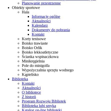
Planowanie przestrzenne
Obiekty sportowe
Hala
Informacje ogólne
Aktualności
Kalendarz
Dokumenty do pobrania
Kontakt
Korty tenisowe
Boisko trawiaste
Boisko Orlik
Boisko lekkoatletyczne
Ścianka wspinaczkowa
Minikręgielnia
Pole do minigolfa
Wypożyczalnia sprzętu wodnego
Kąpielisko
Biblioteka
Kontakt
Aktualności
O bibliotece
Z historii
Program Rozwoju Bibliotek
Biblioteka lubi smyka
Katalog on-line biblioteki