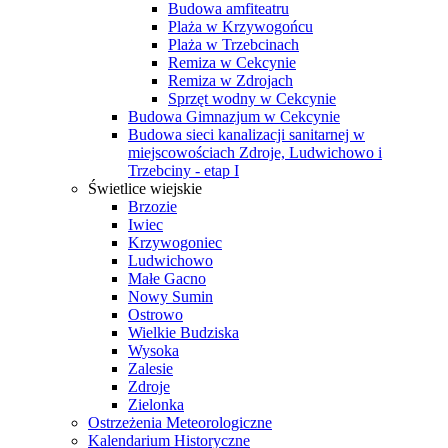
Budowa amfiteatru
Plaża w Krzywogońcu
Plaża w Trzebcinach
Remiza w Cekcynie
Remiza w Zdrojach
Sprzęt wodny w Cekcynie
Budowa Gimnazjum w Cekcynie
Budowa sieci kanalizacji sanitarnej w
miejscowościach Zdroje, Ludwichowo i
Trzebciny - etap I
Świetlice wiejskie
Brzozie
Iwiec
Krzywogoniec
Ludwichowo
Małe Gacno
Nowy Sumin
Ostrowo
Wielkie Budziska
Wysoka
Zalesie
Zdroje
Zielonka
Ostrzeżenia Meteorologiczne
Kalendarium Historyczne