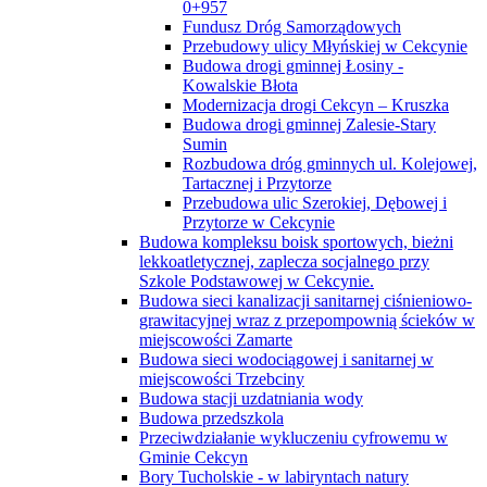
0+957
Fundusz Dróg Samorządowych
Przebudowy ulicy Młyńskiej w Cekcynie
Budowa drogi gminnej Łosiny -
Kowalskie Błota
Modernizacja drogi Cekcyn – Kruszka
Budowa drogi gminnej Zalesie-Stary
Sumin
Rozbudowa dróg gminnych ul. Kolejowej,
Tartacznej i Przytorze
Przebudowa ulic Szerokiej, Dębowej i
Przytorze w Cekcynie
Budowa kompleksu boisk sportowych, bieżni
lekkoatletycznej, zaplecza socjalnego przy
Szkole Podstawowej w Cekcynie.
Budowa sieci kanalizacji sanitarnej ciśnieniowo-
grawitacyjnej wraz z przepompownią ścieków w
miejscowości Zamarte
Budowa sieci wodociągowej i sanitarnej w
miejscowości Trzebciny
Budowa stacji uzdatniania wody
Budowa przedszkola
Przeciwdziałanie wykluczeniu cyfrowemu w
Gminie Cekcyn
Bory Tucholskie - w labiryntach natury