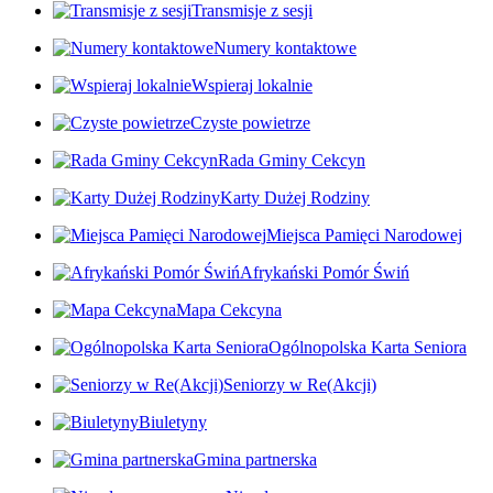
Transmisje z sesji
Numery kontaktowe
Wspieraj lokalnie
Czyste powietrze
Rada Gminy Cekcyn
Karty Dużej Rodziny
Miejsca Pamięci Narodowej
Afrykański Pomór Świń
Mapa Cekcyna
Ogólnopolska Karta Seniora
Seniorzy w Re(Akcji)
Biuletyny
Gmina partnerska