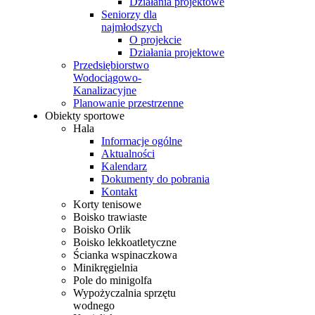
Działania projektowe
Seniorzy dla
najmłodszych
O projekcie
Działania projektowe
Przedsiębiorstwo
Wodociągowo-
Kanalizacyjne
Planowanie przestrzenne
Obiekty sportowe
Hala
Informacje ogólne
Aktualności
Kalendarz
Dokumenty do pobrania
Kontakt
Korty tenisowe
Boisko trawiaste
Boisko Orlik
Boisko lekkoatletyczne
Ścianka wspinaczkowa
Minikręgielnia
Pole do minigolfa
Wypożyczalnia sprzętu
wodnego