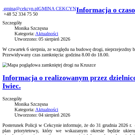
gmina@cekcyn.pl
GMINA CEKCYN
Informacja o czas
+48 52 334 75 50
Szczegóły
Monika Szczęsna
Kategoria:
Aktualności
Utworzono: 05 sierpień 2026
W czwartek 6 sierpnia, ze względu na budowę drogi, nieprzejezdny 
Przewidywany czas zamknięcia: godzina 8.00 do 18.00.
Informacja o realizowanym przez dzielnic
Iwiec.
Szczegóły
Monika Szczęsna
Kategoria:
Aktualności
Utworzono: 04 sierpień 2026
Posterunek Policji w Cekcynie informuje, że do 31 grudnia 2026 r. 
plan priorytetowy, który we wskazanym okresie będzie ukie