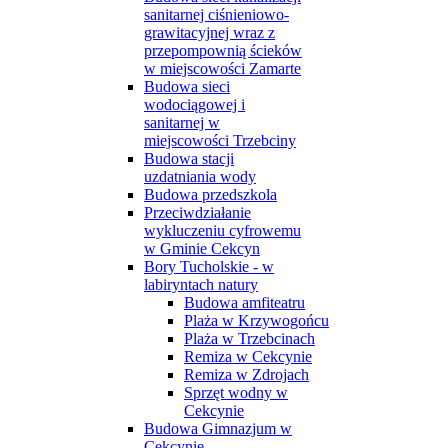
sanitarnej ciśnieniowo-
grawitacyjnej wraz z
przepompownią ścieków
w miejscowości Zamarte
Budowa sieci
wodociągowej i
sanitarnej w
miejscowości Trzebciny
Budowa stacji
uzdatniania wody
Budowa przedszkola
Przeciwdziałanie
wykluczeniu cyfrowemu
w Gminie Cekcyn
Bory Tucholskie - w
labiryntach natury
Budowa amfiteatru
Plaża w Krzywogońcu
Plaża w Trzebcinach
Remiza w Cekcynie
Remiza w Zdrojach
Sprzęt wodny w
Cekcynie
Budowa Gimnazjum w
Cekcynie