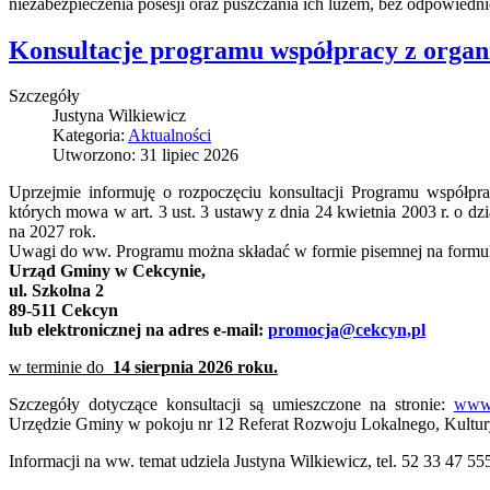
niezabezpieczenia posesji oraz puszczania ich luzem, bez odpowiedni
Konsultacje programu współpracy z organ
Szczegóły
Justyna Wilkiewicz
Kategoria:
Aktualności
Utworzono: 31 lipiec 2026
Uprzejmie informuję o rozpoczęciu konsultacji Programu współp
których mowa w art. 3 ust. 3 ustawy z dnia 24 kwietnia 2003 r. o dz
na 2027 rok.
Uwagi do ww. Programu można składać w formie pisemnej na formula
Urząd Gminy w Cekcynie,
ul. Szkolna 2
89-511 Cekcyn
lub elektronicznej na adres e-mail:
promocja@cekcyn,pl
w terminie do
14 sierpnia 2026 roku.
Szczegóły dotyczące konsultacji są umieszczone na stronie:
www.
Urzędzie Gminy w pokoju nr 12 Referat Rozwoju Lokalnego, Kultury,
Informacji na ww. temat udziela Justyna Wilkiewicz, tel. 52 33 47 55