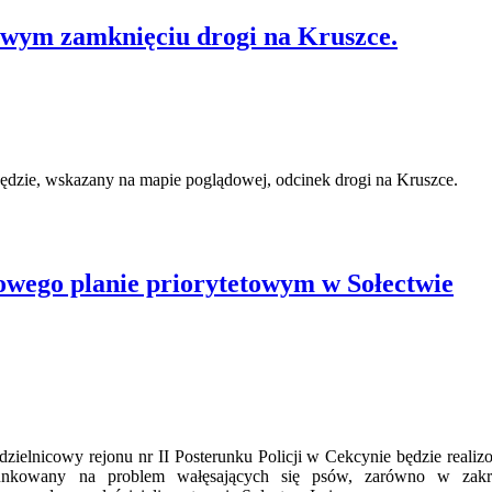
owym zamknięciu drogi na Kruszce.
będzie, wskazany na mapie poglądowej, odcinek drogi na Kruszce.
owego planie priorytetowym w Sołectwie
dzielnicowy rejonu nr II Posterunku Policji w Cekcynie będzie realiz
runkowany na problem wałęsających się psów, zarówno w zakr