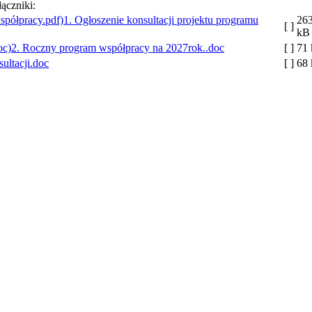
łączniki:
1. Ogłoszenie konsultacji projektu programu
26
[ ]
kB
2. Roczny program współpracy na 2027rok..doc
[ ]
71
ultacji.doc
[ ]
68