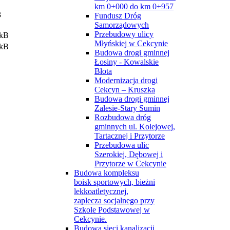
km 0+000 do km 0+957
3
Fundusz Dróg
Samorządowych
Przebudowy ulicy
 kB
Młyńskiej w Cekcynie
 kB
Budowa drogi gminnej
Łosiny - Kowalskie
Błota
Modernizacja drogi
Cekcyn – Kruszka
Budowa drogi gminnej
Zalesie-Stary Sumin
Rozbudowa dróg
gminnych ul. Kolejowej,
Tartacznej i Przytorze
Przebudowa ulic
Szerokiej, Dębowej i
Przytorze w Cekcynie
Budowa kompleksu
boisk sportowych, bieżni
lekkoatletycznej,
zaplecza socjalnego przy
Szkole Podstawowej w
Cekcynie.
Budowa sieci kanalizacji