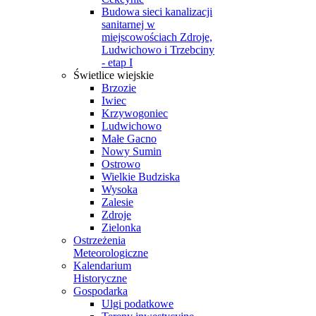
Budowa sieci kanalizacji
sanitarnej w
miejscowościach Zdroje,
Ludwichowo i Trzebciny
- etap I
Świetlice wiejskie
Brzozie
Iwiec
Krzywogoniec
Ludwichowo
Małe Gacno
Nowy Sumin
Ostrowo
Wielkie Budziska
Wysoka
Zalesie
Zdroje
Zielonka
Ostrzeżenia
Meteorologiczne
Kalendarium
Historyczne
Gospodarka
Ulgi podatkowe