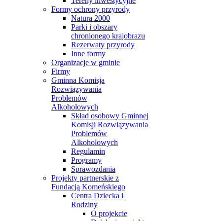
Tereny inwestycyjne
Formy ochrony przyrody
Natura 2000
Parki i obszary
chronionego krajobrazu
Rezerwaty przyrody
Inne formy
Organizacje w gminie
Firmy
Gminna Komisja
Rozwiązywania
Problemów
Alkoholowych
Skład osobowy Gminnej
Komisji Rozwiązywania
Problemów
Alkoholowych
Regulamin
Programy
Sprawozdania
Projekty partnerskie z
Fundacją Komeńskiego
Centra Dziecka i
Rodziny
O projekcie