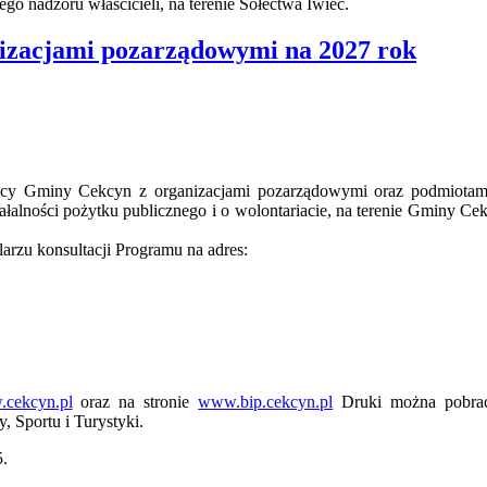
ego nadzoru właścicieli, na terenie Sołectwa Iwiec.
izacjami pozarządowymi na 2027 rok
racy Gminy Cekcyn z organizacjami pozarządowymi oraz podmiotam
iałalności pożytku publicznego i o wolontariacie, na terenie Gminy Ce
rzu konsultacji Programu na adres:
cekcyn.pl
oraz na stronie
www.bip.cekcyn.pl
Druki można pobra
 Sportu i Turystyki.
5.