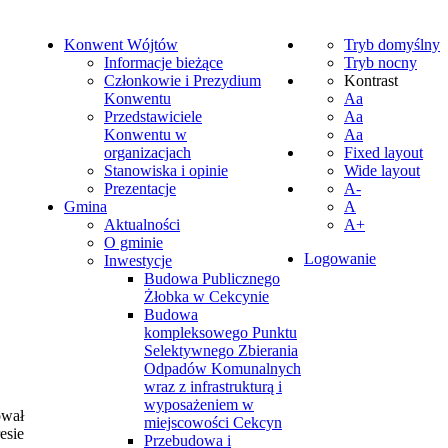
Konwent Wójtów
Tryb domyślny
Informacje bieżące
Tryb nocny
Członkowie i Prezydium
Kontrast
Konwentu
Aa
Przedstawiciele
Aa
Konwentu w
Aa
organizacjach
Fixed layout
Stanowiska i opinie
Wide layout
Prezentacje
A-
Gmina
A
Aktualności
A+
O gminie
Logowanie
Inwestycje
Budowa Publicznego
Żłobka w Cekcynie
Budowa
kompleksowego Punktu
Selektywnego Zbierania
Odpadów Komunalnych
wraz z infrastrukturą i
wyposażeniem w
ował
miejscowości Cekcyn
esie
Przebudowa i