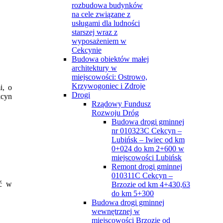
rozbudowa budynków
na cele związane z
usługami dla ludności
starszej wraz z
wyposażeniem w
Cekcynie
Budowa obiektów małej
architektury w
miejscowości: Ostrowo,
Krzywogoniec i Zdroje
i, o
Drogi
kcyn
Rządowy Fundusz
Rozwoju Dróg
Budowa drogi gminnej
nr 010323C Cekcyn –
Lubińsk – Iwiec od km
0+024 do km 2+600 w
miejscowości Lubińsk
Remont drogi gminnej
010311C Cekcyn –
ć w
Brzozie od km 4+430,63
do km 5+300
Budowa drogi gminnej
wewnętrznej w
miejscowości Brzozie od