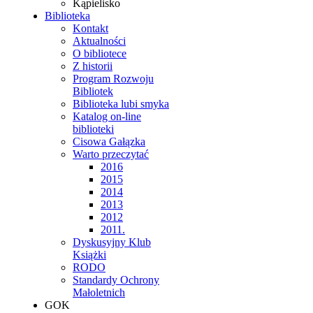
Kąpielisko
Biblioteka
Kontakt
Aktualności
O bibliotece
Z historii
Program Rozwoju
Bibliotek
Biblioteka lubi smyka
Katalog on-line
biblioteki
Cisowa Gałązka
Warto przeczytać
2016
2015
2014
2013
2012
2011.
Dyskusyjny Klub
Książki
RODO
Standardy Ochrony
Małoletnich
GOK