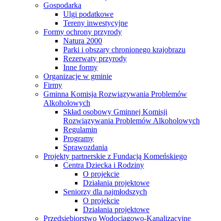
Gospodarka
Ulgi podatkowe
Tereny inwestycyjne
Formy ochrony przyrody
Natura 2000
Parki i obszary chronionego krajobrazu
Rezerwaty przyrody
Inne formy
Organizacje w gminie
Firmy
Gminna Komisja Rozwiązywania Problemów
Alkoholowych
Skład osobowy Gminnej Komisji
Rozwiązywania Problemów Alkoholowych
Regulamin
Programy
Sprawozdania
Projekty partnerskie z Fundacją Komeńskiego
Centra Dziecka i Rodziny
O projekcie
Działania projektowe
Seniorzy dla najmłodszych
O projekcie
Działania projektowe
Przedsiębiorstwo Wodociągowo-Kanalizacyjne