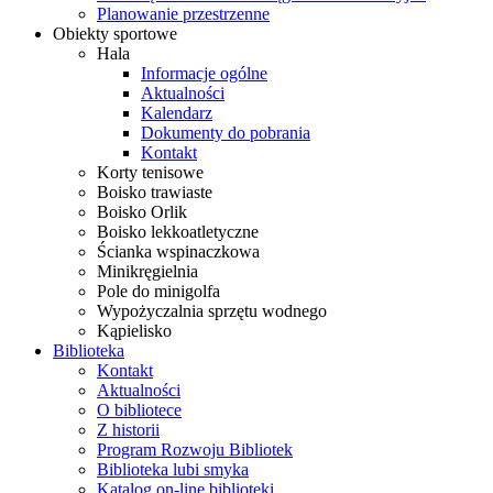
Planowanie przestrzenne
Obiekty sportowe
Hala
Informacje ogólne
Aktualności
Kalendarz
Dokumenty do pobrania
Kontakt
Korty tenisowe
Boisko trawiaste
Boisko Orlik
Boisko lekkoatletyczne
Ścianka wspinaczkowa
Minikręgielnia
Pole do minigolfa
Wypożyczalnia sprzętu wodnego
Kąpielisko
Biblioteka
Kontakt
Aktualności
O bibliotece
Z historii
Program Rozwoju Bibliotek
Biblioteka lubi smyka
Katalog on-line biblioteki