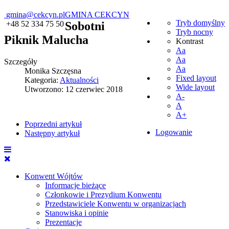
gmina@cekcyn.pl
GMINA CEKCYN
Tryb domyślny
+48 52 334 75 50
Sobotni
Tryb nocny
Piknik Malucha
Kontrast
Aa
Aa
Szczegóły
Aa
Monika Szczęsna
Fixed layout
Kategoria:
Aktualności
Wide layout
Utworzono: 12 czerwiec 2018
A-
A
A+
Poprzedni artykuł
Logowanie
Następny artykuł
Konwent Wójtów
Informacje bieżące
Członkowie i Prezydium Konwentu
Przedstawiciele Konwentu w organizacjach
Stanowiska i opinie
Prezentacje