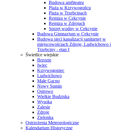
Budowa amfiteatru
Plaża w Krzywogońcu
Plaża w Trzebcinach
Remiza w Cekcynie
Remiza w Zdrojach
Sprzęt wodny w Cekcynie
Budowa Gimnazjum w Cekcynie
Budowa sieci kanalizacji sanitarnej w
miejscowościach Zdroje, Ludwichowo i
Trzebciny - etap I
Świetlice wiejskie
Brzozie
Iwiec
Krzywogoniec
Ludwichowo
Małe Gacno
Nowy Sumin
Ostrowo
Wielkie Budziska
Wysoka
Zalesie
Zdroje
Zielonka
Ostrzeżenia Meteorologiczne
Kalendarium Historyczne