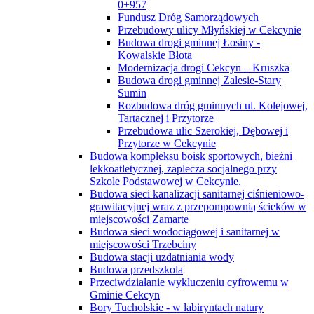
0+957
Fundusz Dróg Samorządowych
Przebudowy ulicy Młyńskiej w Cekcynie
Budowa drogi gminnej Łosiny -
Kowalskie Błota
Modernizacja drogi Cekcyn – Kruszka
Budowa drogi gminnej Zalesie-Stary
Sumin
Rozbudowa dróg gminnych ul. Kolejowej,
Tartacznej i Przytorze
Przebudowa ulic Szerokiej, Dębowej i
Przytorze w Cekcynie
Budowa kompleksu boisk sportowych, bieżni
lekkoatletycznej, zaplecza socjalnego przy
Szkole Podstawowej w Cekcynie.
Budowa sieci kanalizacji sanitarnej ciśnieniowo-
grawitacyjnej wraz z przepompownią ścieków w
miejscowości Zamarte
Budowa sieci wodociągowej i sanitarnej w
miejscowości Trzebciny
Budowa stacji uzdatniania wody
Budowa przedszkola
Przeciwdziałanie wykluczeniu cyfrowemu w
Gminie Cekcyn
Bory Tucholskie - w labiryntach natury