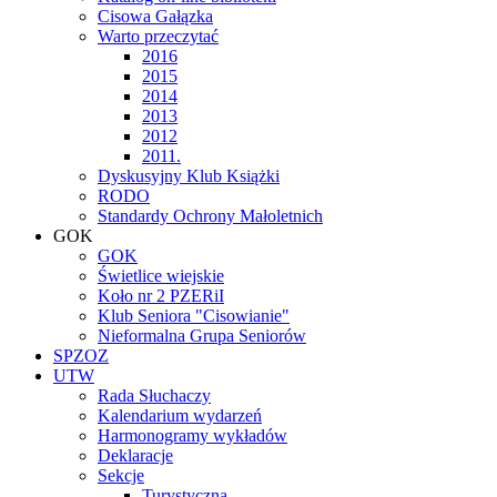
Cisowa Gałązka
Warto przeczytać
2016
2015
2014
2013
2012
2011.
Dyskusyjny Klub Książki
RODO
Standardy Ochrony Małoletnich
GOK
GOK
Świetlice wiejskie
Koło nr 2 PZERiI
Klub Seniora "Cisowianie"
Nieformalna Grupa Seniorów
SPZOZ
UTW
Rada Słuchaczy
Kalendarium wydarzeń
Harmonogramy wykładów
Deklaracje
Sekcje
Turystyczna