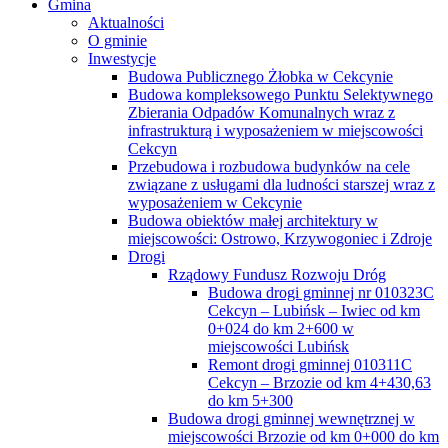
Gmina
Aktualności
O gminie
Inwestycje
Budowa Publicznego Żłobka w Cekcynie
Budowa kompleksowego Punktu Selektywnego
Zbierania Odpadów Komunalnych wraz z
infrastrukturą i wyposażeniem w miejscowości
Cekcyn
Przebudowa i rozbudowa budynków na cele
związane z usługami dla ludności starszej wraz z
wyposażeniem w Cekcynie
Budowa obiektów małej architektury w
miejscowości: Ostrowo, Krzywogoniec i Zdroje
Drogi
Rządowy Fundusz Rozwoju Dróg
Budowa drogi gminnej nr 010323C
Cekcyn – Lubińsk – Iwiec od km
0+024 do km 2+600 w
miejscowości Lubińsk
Remont drogi gminnej 010311C
Cekcyn – Brzozie od km 4+430,63
do km 5+300
Budowa drogi gminnej wewnętrznej w
miejscowości Brzozie od km 0+000 do km