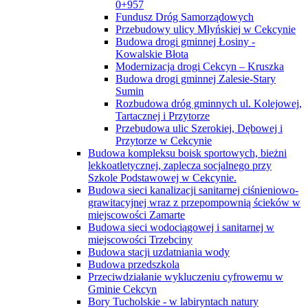
0+957
Fundusz Dróg Samorządowych
Przebudowy ulicy Młyńskiej w Cekcynie
Budowa drogi gminnej Łosiny -
Kowalskie Błota
Modernizacja drogi Cekcyn – Kruszka
Budowa drogi gminnej Zalesie-Stary
Sumin
Rozbudowa dróg gminnych ul. Kolejowej,
Tartacznej i Przytorze
Przebudowa ulic Szerokiej, Dębowej i
Przytorze w Cekcynie
Budowa kompleksu boisk sportowych, bieżni
lekkoatletycznej, zaplecza socjalnego przy
Szkole Podstawowej w Cekcynie.
Budowa sieci kanalizacji sanitarnej ciśnieniowo-
grawitacyjnej wraz z przepompownią ścieków w
miejscowości Zamarte
Budowa sieci wodociągowej i sanitarnej w
miejscowości Trzebciny
Budowa stacji uzdatniania wody
Budowa przedszkola
Przeciwdziałanie wykluczeniu cyfrowemu w
Gminie Cekcyn
Bory Tucholskie - w labiryntach natury