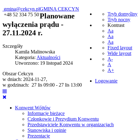
gmina@cekcyn.pl
GMINA CEKCYN
Tryb domyślny
+48 52 334 75 50
Planowane
Tryb nocny
wyłączenia prądu -
Kontrast
Aa
27.11.2024 r.
Aa
Aa
Szczegóły
Fixed layout
Kamila Malinowska
Wide layout
Kategoria:
Aktualności
A-
Utworzono: 19 listopad 2024
A
A+
Obszar Cekcyn
w dniach: 2024-11-27,
Logowanie
w godzinach: 27 lis 09:00 - 27 lis 13:00
Konwent Wójtów
Informacje bieżące
Członkowie i Prezydium Konwentu
Przedstawiciele Konwentu w organizacjach
Stanowiska i opinie
Prezentacje