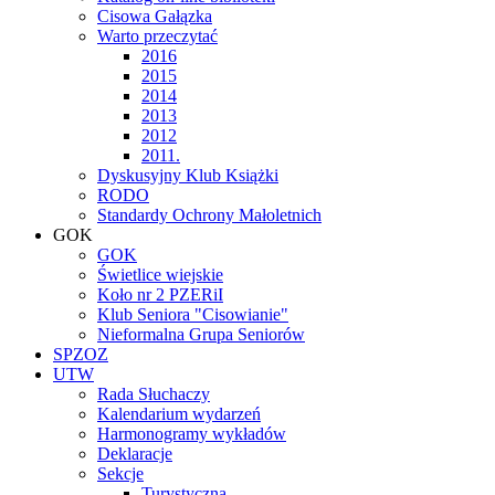
Cisowa Gałązka
Warto przeczytać
2016
2015
2014
2013
2012
2011.
Dyskusyjny Klub Książki
RODO
Standardy Ochrony Małoletnich
GOK
GOK
Świetlice wiejskie
Koło nr 2 PZERiI
Klub Seniora "Cisowianie"
Nieformalna Grupa Seniorów
SPZOZ
UTW
Rada Słuchaczy
Kalendarium wydarzeń
Harmonogramy wykładów
Deklaracje
Sekcje
Turystyczna