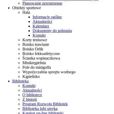
Planowanie przestrzenne
Obiekty sportowe
Hala
Informacje ogólne
Aktualności
Kalendarz
Dokumenty do pobrania
Kontakt
Korty tenisowe
Boisko trawiaste
Boisko Orlik
Boisko lekkoatletyczne
Ścianka wspinaczkowa
Minikręgielnia
Pole do minigolfa
Wypożyczalnia sprzętu wodnego
Kąpielisko
Biblioteka
Kontakt
Aktualności
O bibliotece
Z historii
Program Rozwoju Bibliotek
Biblioteka lubi smyka
Katalog on-line biblioteki