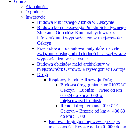
Gmina
Aktualności
O gminie
Inwestycje
Budowa Publicznego Żłobka w Cekcynie
Budowa kompleksowego Punktu Selektywnego
Zbierania Odpadów Komunalnych wraz z
infrastrukturą i wyposażeniem w miejscowości
Cekcyn
Przebudowa i rozbudowa budynków na cele
związane z usługami dla ludności starszej wraz z
wyposażeniem w Cekcynie
Budowa obiektów małej architektury w
miejscowości: Ostrowo, Krzywogoniec i Zdroje
Drogi
Rządowy Fundusz Rozwoju Dróg
Budowa drogi gminnej nr 010323C
Cekcyn – Lubińsk – Iwiec od km
0+024 do km 2+600 w
miejscowości Lubińsk
Remont drogi gminnej 010311C
Cekcyn – Brzozie od km 4+430,63
do km 5+300
Budowa drogi gminnej wewnętrznej w
miejscowości Brzozie od km 0+000 do km