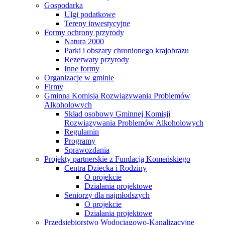
Gospodarka
Ulgi podatkowe
Tereny inwestycyjne
Formy ochrony przyrody
Natura 2000
Parki i obszary chronionego krajobrazu
Rezerwaty przyrody
Inne formy
Organizacje w gminie
Firmy
Gminna Komisja Rozwiązywania Problemów
Alkoholowych
Skład osobowy Gminnej Komisji
Rozwiązywania Problemów Alkoholowych
Regulamin
Programy
Sprawozdania
Projekty partnerskie z Fundacją Komeńskiego
Centra Dziecka i Rodziny
O projekcie
Działania projektowe
Seniorzy dla najmłodszych
O projekcie
Działania projektowe
Przedsiębiorstwo Wodociągowo-Kanalizacyjne