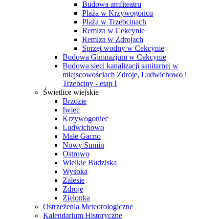
Budowa amfiteatru
Plaża w Krzywogońcu
Plaża w Trzebcinach
Remiza w Cekcynie
Remiza w Zdrojach
Sprzęt wodny w Cekcynie
Budowa Gimnazjum w Cekcynie
Budowa sieci kanalizacji sanitarnej w
miejscowościach Zdroje, Ludwichowo i
Trzebciny - etap I
Świetlice wiejskie
Brzozie
Iwiec
Krzywogoniec
Ludwichowo
Małe Gacno
Nowy Sumin
Ostrowo
Wielkie Budziska
Wysoka
Zalesie
Zdroje
Zielonka
Ostrzeżenia Meteorologiczne
Kalendarium Historyczne