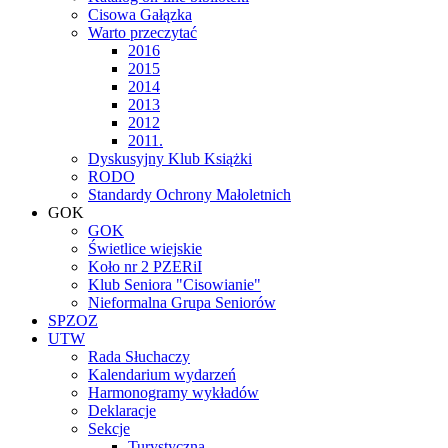
Cisowa Gałązka
Warto przeczytać
2016
2015
2014
2013
2012
2011.
Dyskusyjny Klub Książki
RODO
Standardy Ochrony Małoletnich
GOK
GOK
Świetlice wiejskie
Koło nr 2 PZERiI
Klub Seniora "Cisowianie"
Nieformalna Grupa Seniorów
SPZOZ
UTW
Rada Słuchaczy
Kalendarium wydarzeń
Harmonogramy wykładów
Deklaracje
Sekcje
Turystyczna