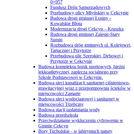
0+957
Fundusz Dróg Samorządowych
Przebudowy ulicy Młyńskiej w Cekcynie
Budowa drogi gminnej Łosiny -
Kowalskie Błota
Modernizacja drogi Cekcyn – Kruszka
Budowa drogi gminnej Zalesie-Stary
Sumin
Rozbudowa dróg gminnych ul. Kolejowej,
Tartacznej i Przytorze
Przebudowa ulic Szerokiej, Dębowej i
Przytorze w Cekcynie
Budowa kompleksu boisk sportowych, bieżni
lekkoatletycznej, zaplecza socjalnego przy
Szkole Podstawowej w Cekcynie.
Budowa sieci kanalizacji sanitarnej ciśnieniowo-
grawitacyjnej wraz z przepompownią ścieków w
miejscowości Zamarte
Budowa sieci wodociągowej i sanitarnej w
miejscowości Trzebciny
Budowa stacji uzdatniania wody
Budowa przedszkola
Przeciwdziałanie wykluczeniu cyfrowemu w
Gminie Cekcyn
Bory Tucholskie - w labiryntach natury