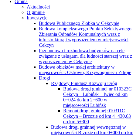
Gmina
Aktualności
O gminie
Inwestycje
Budowa Publicznego Żłobka w Cekcynie
Budowa kompleksowego Punktu Selektywnego
Zbierania Odpadów Komunalnych wraz z
infrastrukturą i wyposażeniem w miejscowości
Cekcyn
Przebudowa i rozbudowa budynków na cele
związane z usługami dla ludności starszej wraz z
wyposażeniem w Cekcynie
Budowa obiektów małej architektury w
miejscowości: Ostrowo, Krzywogoniec i Zdroje
Drogi
Rządowy Fundusz Rozwoju Dróg
Budowa drogi gminnej nr 010323C
Cekcyn – Lubińsk – Iwiec od km
0+024 do km 2+600 w
miejscowości Lubińsk
Remont drogi gminnej 010311C
Cekcyn – Brzozie od km 4+430,63
do km 5+300
Budowa drogi gminnej wewnętrznej w
miejscowości Brzozie od km 0+000 do km