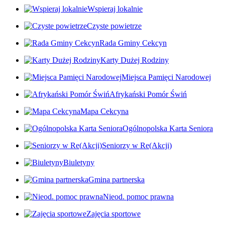
Wspieraj lokalnie
Czyste powietrze
Rada Gminy Cekcyn
Karty Dużej Rodziny
Miejsca Pamięci Narodowej
Afrykański Pomór Świń
Mapa Cekcyna
Ogólnopolska Karta Seniora
Seniorzy w Re(Akcji)
Biuletyny
Gmina partnerska
Nieod. pomoc prawna
Zajęcia sportowe