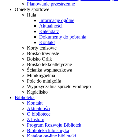
Planowanie przestrzenne
Obiekty sportowe
Hala
Informacje ogólne
Aktualności
Kalendarz
Dokumenty do pobrania
Kontakt
Korty tenisowe
Boisko trawiaste
Boisko Orlik
Boisko lekkoatletyczne
Ścianka wspinaczkowa
Minikręgielnia
Pole do minigolfa
Wypożyczalnia sprzętu wodnego
Kąpielisko
Biblioteka
Kontakt
Aktualności
O bibliotece
Z historii
Program Rozwoju Bibliotek
Biblioteka lubi smyka
Katalog on-line biblioteki