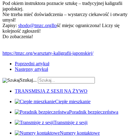
Pod okiem instruktora poznacie sztukę – tradycyjnej kaligrafii
japońskiej.
Nie trzeba mieć doświadczenia – wystarczy ciekawość i otwarty
umysł!
Zapisy:
shodo@tmzc.orgIlo
ść miejsc ograniczona! Liczy się
kolejność zgłoszeń!
Do zobaczenia!
https://tmzc.org/warsztaty-kaligrafii-japonskiej/
Poprzedni artykuł
Następny artykuł
Szukaj...
TRANSMISJA Z SESJI NA ŻYWO
Ciepłe mieszkanie
Poradnik bezpieczeństwa
Transmisje z sesji
Numery kontaktowe