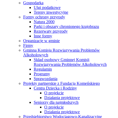
Gospodarka
Ulgi podatkowe
Tereny inwestycyjne
Formy ochrony przyrody
Natura 2000
Parki i obszary chronionego krajobrazu
Rezerwaty przyrody
Inne formy
Organizacje w gminie
Firmy
Gminna Komisja Rozwiązywania Problemów
Alkoholowych
Skład osobowy Gminnej Komisji
Rozwiązywania Problemów Alkoholowych
Regulamin
Programy
Sprawozdania
Projekty partnerskie z Fundacją Komeńskiego
Centra Dziecka i Rodziny
O projekcie
Działania projektowe
Seniorzy dla najmłodszych
O projekcie
Działania projektowe
Przedsiębiorstwo Wodociągowo-Kanalizacyjne