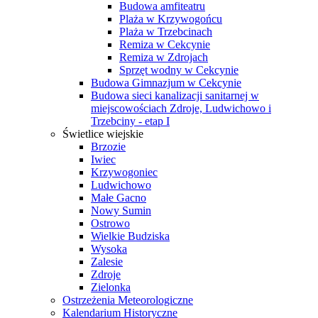
Budowa amfiteatru
Plaża w Krzywogońcu
Plaża w Trzebcinach
Remiza w Cekcynie
Remiza w Zdrojach
Sprzęt wodny w Cekcynie
Budowa Gimnazjum w Cekcynie
Budowa sieci kanalizacji sanitarnej w
miejscowościach Zdroje, Ludwichowo i
Trzebciny - etap I
Świetlice wiejskie
Brzozie
Iwiec
Krzywogoniec
Ludwichowo
Małe Gacno
Nowy Sumin
Ostrowo
Wielkie Budziska
Wysoka
Zalesie
Zdroje
Zielonka
Ostrzeżenia Meteorologiczne
Kalendarium Historyczne