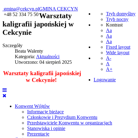
gmina@cekcyn.pl
GMINA CEKCYN
Tryb domyślny
+48 52 334 75 50
Warsztaty
Tryb nocny
kaligrafii japońskiej w
Kontrast
Aa
Cekcynie
Aa
Aa
Szczegóły
Fixed layout
Beata Walenty
Wide layout
Kategoria:
Aktualności
A-
Utworzono: 04 sierpień 2025
A
A+
Warsztaty kaligrafii japońskiej
w Cekcynie!
Logowanie
Konwent Wójtów
Informacje bieżące
Członkowie i Prezydium Konwentu
Przedstawiciele Konwentu w organizacjach
Stanowiska i opinie
Prezentacje