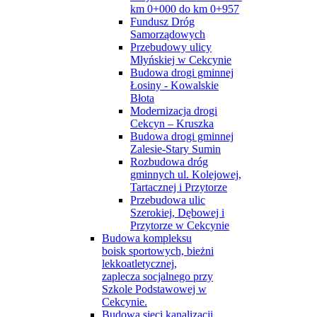
km 0+000 do km 0+957
Fundusz Dróg
Samorządowych
Przebudowy ulicy
Młyńskiej w Cekcynie
Budowa drogi gminnej
Łosiny - Kowalskie
Błota
Modernizacja drogi
Cekcyn – Kruszka
Budowa drogi gminnej
Zalesie-Stary Sumin
Rozbudowa dróg
gminnych ul. Kolejowej,
Tartacznej i Przytorze
Przebudowa ulic
Szerokiej, Dębowej i
Przytorze w Cekcynie
Budowa kompleksu
boisk sportowych, bieżni
lekkoatletycznej,
zaplecza socjalnego przy
Szkole Podstawowej w
Cekcynie.
Budowa sieci kanalizacji