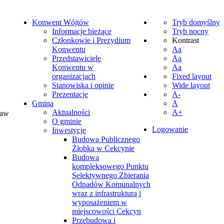
Konwent Wójtów
Tryb domyślny
Informacje bieżące
Tryb nocny
Członkowie i Prezydium
Kontrast
Konwentu
Aa
Przedstawiciele
Aa
Konwentu w
Aa
organizacjach
Fixed layout
Stanowiska i opinie
Wide layout
Prezentacje
A-
Gmina
A
Aktualności
A+
taw
O gminie
Logowanie
Inwestycje
Budowa Publicznego
Żłobka w Cekcynie
Budowa
kompleksowego Punktu
Selektywnego Zbierania
Odpadów Komunalnych
wraz z infrastrukturą i
wyposażeniem w
miejscowości Cekcyn
Przebudowa i