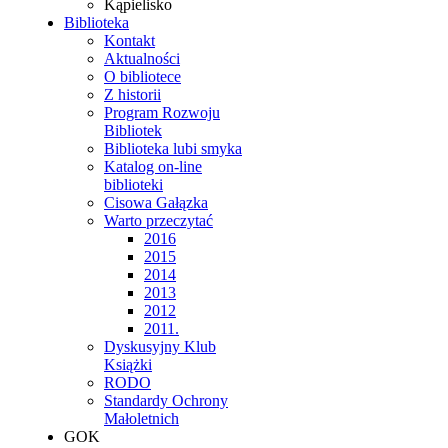
Kąpielisko
Biblioteka
Kontakt
Aktualności
O bibliotece
Z historii
Program Rozwoju
Bibliotek
Biblioteka lubi smyka
Katalog on-line
biblioteki
Cisowa Gałązka
Warto przeczytać
2016
2015
2014
2013
2012
2011.
Dyskusyjny Klub
Książki
RODO
Standardy Ochrony
Małoletnich
GOK