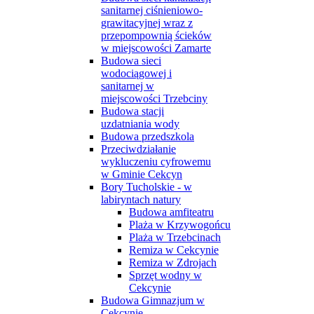
sanitarnej ciśnieniowo-
grawitacyjnej wraz z
przepompownią ścieków
w miejscowości Zamarte
Budowa sieci
wodociągowej i
sanitarnej w
miejscowości Trzebciny
Budowa stacji
uzdatniania wody
Budowa przedszkola
Przeciwdziałanie
wykluczeniu cyfrowemu
w Gminie Cekcyn
Bory Tucholskie - w
labiryntach natury
Budowa amfiteatru
Plaża w Krzywogońcu
Plaża w Trzebcinach
Remiza w Cekcynie
Remiza w Zdrojach
Sprzęt wodny w
Cekcynie
Budowa Gimnazjum w
Cekcynie