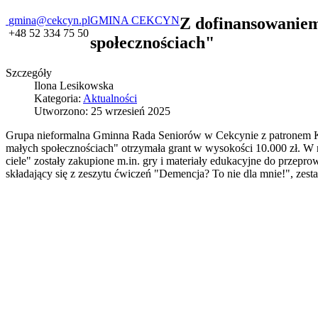
gmina@cekcyn.pl
GMINA CEKCYN
Z dofinansowaniem
+48 52 334 75 50
społecznościach"
Szczegóły
Ilona Lesikowska
Kategoria:
Aktualności
Utworzono: 25 wrzesień 2025
Grupa nieformalna Gminna Rada Seniorów w Cekcynie z patronem K
małych społecznościach" otrzymała grant w wysokości 10.000 zł. W
ciele" zostały zakupione m.in. gry i materiały edukacyjne do przep
składający się z zeszytu ćwiczeń "Demencja? To nie dla mnie!", zes