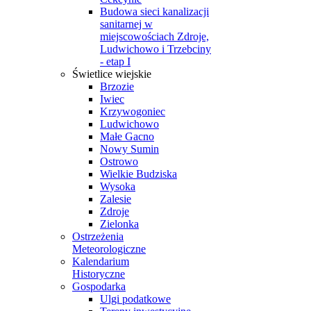
Budowa sieci kanalizacji
sanitarnej w
miejscowościach Zdroje,
Ludwichowo i Trzebciny
- etap I
Świetlice wiejskie
Brzozie
Iwiec
Krzywogoniec
Ludwichowo
Małe Gacno
Nowy Sumin
Ostrowo
Wielkie Budziska
Wysoka
Zalesie
Zdroje
Zielonka
Ostrzeżenia
Meteorologiczne
Kalendarium
Historyczne
Gospodarka
Ulgi podatkowe