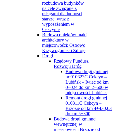
rozbudowa budynków
na cele związane z
usługami dla ludności
starszej wraz z
wyposażeniem w
Cekcynie
Budowa obiektów małej
architektury w
miejscowości: Ostrowo,
Krzywogoniec i Zdroje
Drogi
Rządowy Fundusz
Rozwoju Dróg
Budowa drogi gminnej
nr 010323C Cekcyn –
Lubińsk – Iwiec od km
0+024 do km 2+600 w
miejscowości Lubińsk
Remont drogi gminnej
010311C Cekcyn –
Brzozie od km 4+430,63
do km 5+300
Budowa drogi gminnej
wewnętrznej w
miejscowości Brzozie od