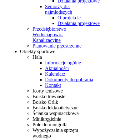
Działania projektowe
Seniorzy dla
najmłodszych
O projekcie
Działania projektowe
Przedsiębiorstwo
Wodociągowo-
Kanalizacyjne
Planowanie przestrzenne
Obiekty sportowe
Hala
Informacje ogólne
Aktualności
Kalendarz
Dokumenty do pobrania
Kontakt
Korty tenisowe
Boisko trawiaste
Boisko Orlik
Boisko lekkoatletyczne
Ścianka wspinaczkowa
Minikręgielnia
Pole do minigolfa
Wypożyczalnia sprzętu
wodnego