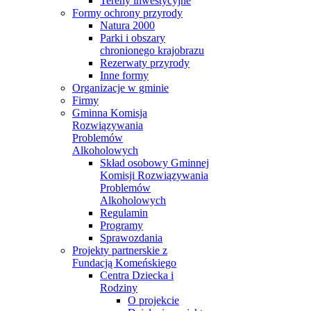
Tereny inwestycyjne
Formy ochrony przyrody
Natura 2000
Parki i obszary
chronionego krajobrazu
Rezerwaty przyrody
Inne formy
Organizacje w gminie
Firmy
Gminna Komisja
Rozwiązywania
Problemów
Alkoholowych
Skład osobowy Gminnej
Komisji Rozwiązywania
Problemów
Alkoholowych
Regulamin
Programy
Sprawozdania
Projekty partnerskie z
Fundacją Komeńskiego
Centra Dziecka i
Rodziny
O projekcie