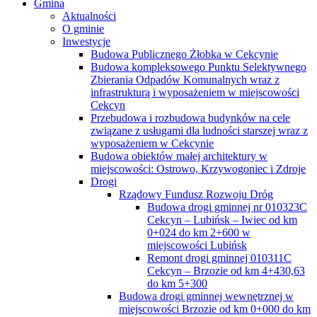
Gmina
Aktualności
O gminie
Inwestycje
Budowa Publicznego Żłobka w Cekcynie
Budowa kompleksowego Punktu Selektywnego
Zbierania Odpadów Komunalnych wraz z
infrastrukturą i wyposażeniem w miejscowości
Cekcyn
Przebudowa i rozbudowa budynków na cele
związane z usługami dla ludności starszej wraz z
wyposażeniem w Cekcynie
Budowa obiektów małej architektury w
miejscowości: Ostrowo, Krzywogoniec i Zdroje
Drogi
Rządowy Fundusz Rozwoju Dróg
Budowa drogi gminnej nr 010323C
Cekcyn – Lubińsk – Iwiec od km
0+024 do km 2+600 w
miejscowości Lubińsk
Remont drogi gminnej 010311C
Cekcyn – Brzozie od km 4+430,63
do km 5+300
Budowa drogi gminnej wewnętrznej w
miejscowości Brzozie od km 0+000 do km