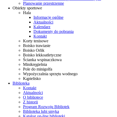
Planowanie przestrzenne
Obiekty sportowe
Hala
Informacje ogólne
Aktualności
Kalendarz
Dokumenty do pobrania
Kontakt
Korty tenisowe
Boisko trawiaste
Boisko Orlik
Boisko lekkoatletyczne
Ścianka wspinaczkowa
Minikręgielnia
Pole do minigolfa
Wypożyczalnia sprzętu wodnego
Kąpielisko
Biblioteka
Kontakt
Aktualności
O bibliotece
Z historii
Program Rozwoju Bibliotek
Biblioteka lubi smyka
Katalog on-line biblioteki