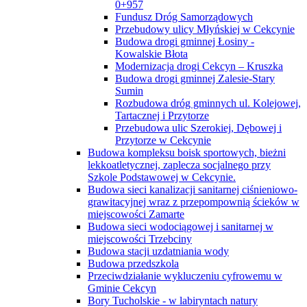
0+957
Fundusz Dróg Samorządowych
Przebudowy ulicy Młyńskiej w Cekcynie
Budowa drogi gminnej Łosiny -
Kowalskie Błota
Modernizacja drogi Cekcyn – Kruszka
Budowa drogi gminnej Zalesie-Stary
Sumin
Rozbudowa dróg gminnych ul. Kolejowej,
Tartacznej i Przytorze
Przebudowa ulic Szerokiej, Dębowej i
Przytorze w Cekcynie
Budowa kompleksu boisk sportowych, bieżni
lekkoatletycznej, zaplecza socjalnego przy
Szkole Podstawowej w Cekcynie.
Budowa sieci kanalizacji sanitarnej ciśnieniowo-
grawitacyjnej wraz z przepompownią ścieków w
miejscowości Zamarte
Budowa sieci wodociągowej i sanitarnej w
miejscowości Trzebciny
Budowa stacji uzdatniania wody
Budowa przedszkola
Przeciwdziałanie wykluczeniu cyfrowemu w
Gminie Cekcyn
Bory Tucholskie - w labiryntach natury