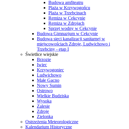
Budowa amfiteatru
Plaża w Krzywogońcu
Plaża w Trzebcinach
Remiza w Cekcynie
Remiza w Zdrojach
Sprzęt wodny w Cekcynie
Budowa Gimnazjum w Cekcynie
Budowa sieci kanalizacji sanitarnej w
miejscowościach Zdroje, Ludwichowo i
Trzebciny - etap I
Świetlice wiejskie
Brzozie
Iwiec
Krzywogoniec
Ludwichowo
Małe Gacno
Nowy Sumin
Ostrowo
Wielkie Budziska
Wysoka
Zalesie
Zdroje
Zielonka
Ostrzeżenia Meteorologiczne
Kalendarium Historyczne