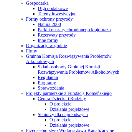
Gospodarka
Ulgi podatkowe
Tereny inwestycyjne
Formy ochrony przyrody
Natura 2000
Parki i obszary chronionego krajobrazu
Rezerwaty przyrody
Inne formy
Organizacje w gminie
Firmy
Gminna Komisja Rozwiązywania Problemów
Alkoholowych
Skład osobowy Gminnej Komisji
Rozwiązywania Problemów Alkoholowych
Regulamin
Programy
Sprawozdania
Projekty partnerskie z Fundacją Komeńskiego
Centra Dziecka i Rodziny
O projekcie
Działania projektowe
Seniorzy dla najmłodszych
O projekcie
Działania projektowe
Przedsiębiorstwo Wodociągowo-Kanalizacyjne