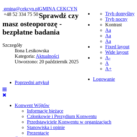
gmina@cekcyn.pl
GMINA CEKCYN
Tryb domyślny
+48 52 334 75 50
Sprawdź czy
Tryb nocny
masz osteoporozę -
Kontrast
Aa
bezpłatne badania
Aa
Aa
Szczegóły
Fixed layout
Ilona Lesikowska
Wide layout
Kategoria:
Aktualności
A-
Utworzono: 20 październik 2025
A
A+
Logowanie
Poprzedni artykuł
Konwent Wójtów
Informacje bieżące
Członkowie i Prezydium Konwentu
Przedstawiciele Konwentu w organizacjach
Stanowiska i opinie
Prezentacje