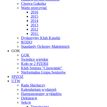
Cisowa Gałązka
Warto przeczytać
2016
2015
2014
2013
2012
2011.
Dyskusyjny Klub Książki
RODO
Standardy Ochrony Małoletnich
GOK
GOK
Świetlice wiejskie
Koło nr 2 PZERiI
Klub Seniora "Cisowianie"
Nieformalna Grupa Seniorów
SPZOZ
UTW
Rada Słuchaczy
Kalendarium wydarzeń
Harmonogramy wykładów
Deklaracje
Sekcje
Turystyczna