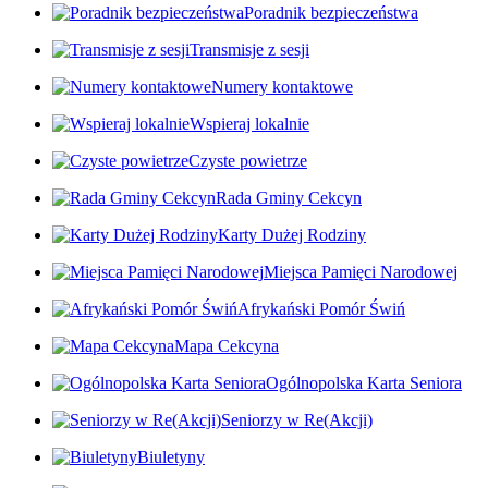
Poradnik bezpieczeństwa
Transmisje z sesji
Numery kontaktowe
Wspieraj lokalnie
Czyste powietrze
Rada Gminy Cekcyn
Karty Dużej Rodziny
Miejsca Pamięci Narodowej
Afrykański Pomór Świń
Mapa Cekcyna
Ogólnopolska Karta Seniora
Seniorzy w Re(Akcji)
Biuletyny