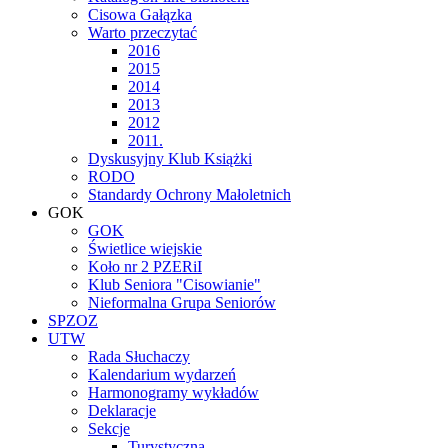
Cisowa Gałązka
Warto przeczytać
2016
2015
2014
2013
2012
2011.
Dyskusyjny Klub Książki
RODO
Standardy Ochrony Małoletnich
GOK
GOK
Świetlice wiejskie
Koło nr 2 PZERiI
Klub Seniora "Cisowianie"
Nieformalna Grupa Seniorów
SPZOZ
UTW
Rada Słuchaczy
Kalendarium wydarzeń
Harmonogramy wykładów
Deklaracje
Sekcje
Turystyczna