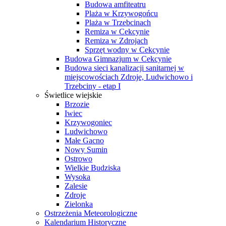
Budowa amfiteatru
Plaża w Krzywogońcu
Plaża w Trzebcinach
Remiza w Cekcynie
Remiza w Zdrojach
Sprzęt wodny w Cekcynie
Budowa Gimnazjum w Cekcynie
Budowa sieci kanalizacji sanitarnej w
miejscowościach Zdroje, Ludwichowo i
Trzebciny - etap I
Świetlice wiejskie
Brzozie
Iwiec
Krzywogoniec
Ludwichowo
Małe Gacno
Nowy Sumin
Ostrowo
Wielkie Budziska
Wysoka
Zalesie
Zdroje
Zielonka
Ostrzeżenia Meteorologiczne
Kalendarium Historyczne