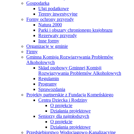
Gospodarka
Ulgi podatkowe
Tereny inwestycyjne
Formy ochrony przyrody
Natura 2000
Parki i obszary chronionego krajobrazu
Rezerwaty przyrody
Inne formy
Organizacje w gminie
Firmy
Gminna Komisja Rozwiązywania Problemów
Alkoholowych
Skład osobowy Gminnej Komisji
Rozwiązywania Problemów Alkoholowych
Regulamin
Programy
Sprawozdania
Projekty partnerskie z Fundacją Komeńskiego
Centra Dziecka i Rodziny
O projekcie
Działania projektowe
Seniorzy dla najmłodszych
O projekcie
Działania projektowe
Przedsiębiorstwo Wodociągowo-Kanalizacyjne