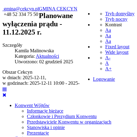
gmina@cekcyn.pl
GMINA CEKCYN
Tryb domyślny
+48 52 334 75 50
Planowane
Tryb nocny
wyłączenia prądu -
Kontrast
Aa
11.12.2025 r.
Aa
Aa
Szczegóły
Fixed layout
Kamila Malinowska
Wide layout
Kategoria:
Aktualności
A-
Utworzono: 02 grudzień 2025
A
A+
Obszar Cekcyn
w dniach: 2025-12-11,
Logowanie
w godzinach: 2025-12-11 10:00 - 2025-
Konwent Wójtów
Informacje bieżące
Członkowie i Prezydium Konwentu
Przedstawiciele Konwentu w organizacjach
Stanowiska i opinie
Prezentacje