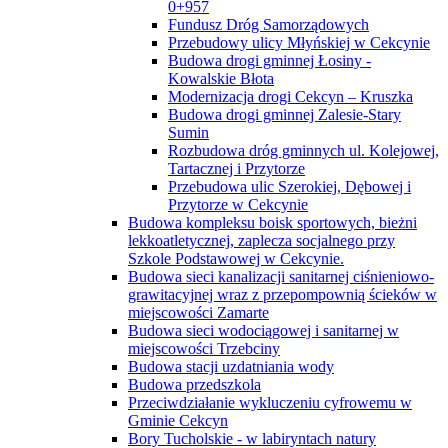
0+957
Fundusz Dróg Samorządowych
Przebudowy ulicy Młyńskiej w Cekcynie
Budowa drogi gminnej Łosiny -
Kowalskie Błota
Modernizacja drogi Cekcyn – Kruszka
Budowa drogi gminnej Zalesie-Stary
Sumin
Rozbudowa dróg gminnych ul. Kolejowej,
Tartacznej i Przytorze
Przebudowa ulic Szerokiej, Dębowej i
Przytorze w Cekcynie
Budowa kompleksu boisk sportowych, bieżni
lekkoatletycznej, zaplecza socjalnego przy
Szkole Podstawowej w Cekcynie.
Budowa sieci kanalizacji sanitarnej ciśnieniowo-
grawitacyjnej wraz z przepompownią ścieków w
miejscowości Zamarte
Budowa sieci wodociągowej i sanitarnej w
miejscowości Trzebciny
Budowa stacji uzdatniania wody
Budowa przedszkola
Przeciwdziałanie wykluczeniu cyfrowemu w
Gminie Cekcyn
Bory Tucholskie - w labiryntach natury