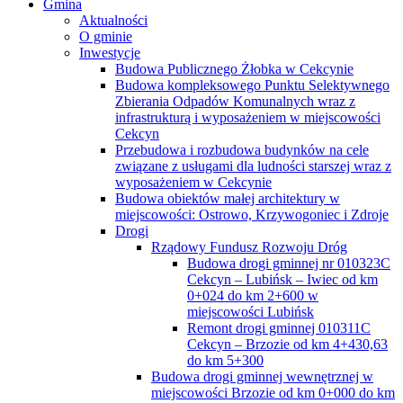
Gmina
Aktualności
O gminie
Inwestycje
Budowa Publicznego Żłobka w Cekcynie
Budowa kompleksowego Punktu Selektywnego
Zbierania Odpadów Komunalnych wraz z
infrastrukturą i wyposażeniem w miejscowości
Cekcyn
Przebudowa i rozbudowa budynków na cele
związane z usługami dla ludności starszej wraz z
wyposażeniem w Cekcynie
Budowa obiektów małej architektury w
miejscowości: Ostrowo, Krzywogoniec i Zdroje
Drogi
Rządowy Fundusz Rozwoju Dróg
Budowa drogi gminnej nr 010323C
Cekcyn – Lubińsk – Iwiec od km
0+024 do km 2+600 w
miejscowości Lubińsk
Remont drogi gminnej 010311C
Cekcyn – Brzozie od km 4+430,63
do km 5+300
Budowa drogi gminnej wewnętrznej w
miejscowości Brzozie od km 0+000 do km