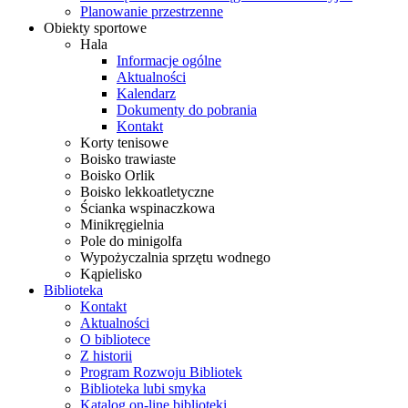
Planowanie przestrzenne
Obiekty sportowe
Hala
Informacje ogólne
Aktualności
Kalendarz
Dokumenty do pobrania
Kontakt
Korty tenisowe
Boisko trawiaste
Boisko Orlik
Boisko lekkoatletyczne
Ścianka wspinaczkowa
Minikręgielnia
Pole do minigolfa
Wypożyczalnia sprzętu wodnego
Kąpielisko
Biblioteka
Kontakt
Aktualności
O bibliotece
Z historii
Program Rozwoju Bibliotek
Biblioteka lubi smyka
Katalog on-line biblioteki