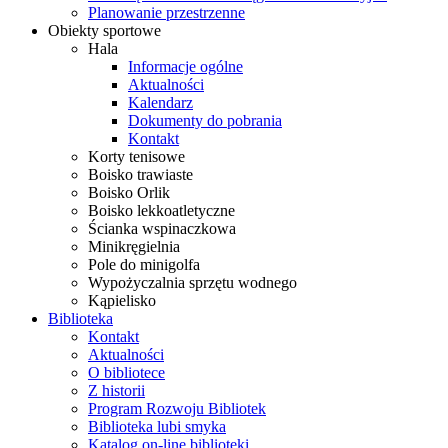
Planowanie przestrzenne
Obiekty sportowe
Hala
Informacje ogólne
Aktualności
Kalendarz
Dokumenty do pobrania
Kontakt
Korty tenisowe
Boisko trawiaste
Boisko Orlik
Boisko lekkoatletyczne
Ścianka wspinaczkowa
Minikręgielnia
Pole do minigolfa
Wypożyczalnia sprzętu wodnego
Kąpielisko
Biblioteka
Kontakt
Aktualności
O bibliotece
Z historii
Program Rozwoju Bibliotek
Biblioteka lubi smyka
Katalog on-line biblioteki