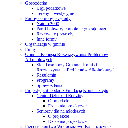
Gospodarka
Ulgi podatkowe
Tereny inwestycyjne
Formy ochrony przyrody
Natura 2000
Parki i obszary chronionego krajobrazu
Rezerwaty przyrody
Inne formy
Organizacje w gminie
Firmy
Gminna Komisja Rozwiązywania Problemów
Alkoholowych
Skład osobowy Gminnej Komisji
Rozwiązywania Problemów Alkoholowych
Regulamin
Programy
Sprawozdania
Projekty partnerskie z Fundacją Komeńskiego
Centra Dziecka i Rodziny
O projekcie
Działania projektowe
Seniorzy dla najmłodszych
O projekcie
Działania projektowe
Przedsiębiorstwo Wodociągowo-Kanalizacyjne