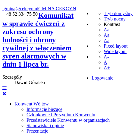
gmina@cekcyn.pl
GMINA CEKCYN
Tryb domyślny
+48 52 334 75 50
Komunikat
Tryb nocny
w sprawie ćwiczeń z
Kontrast
Aa
zakresu ochrony
Aa
ludności i obrony
Aa
Fixed layout
cywilnej z włączeniem
Wide layout
syren alarmowych w
A-
A
dniu 1 lipca br.
A+
Szczegóły
Logowanie
Dawid Góralski
Konwent Wójtów
Informacje bieżące
Członkowie i Prezydium Konwentu
Przedstawiciele Konwentu w organizacjach
Stanowiska i opinie
Prezentacje