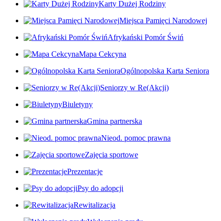
Karty Dużej Rodziny
Miejsca Pamięci Narodowej
Afrykański Pomór Świń
Mapa Cekcyna
Ogólnopolska Karta Seniora
Seniorzy w Re(Akcji)
Biuletyny
Gmina partnerska
Nieod. pomoc prawna
Zajęcia sportowe
Prezentacje
Psy do adopcji
Rewitalizacja