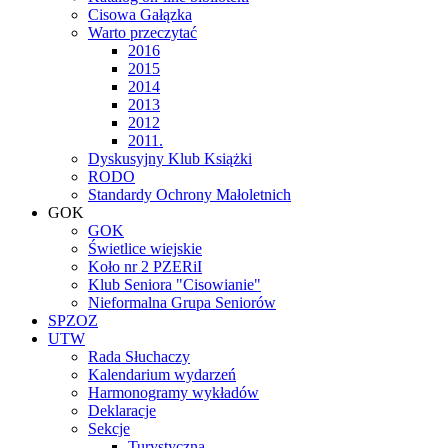
Cisowa Gałązka
Warto przeczytać
2016
2015
2014
2013
2012
2011.
Dyskusyjny Klub Książki
RODO
Standardy Ochrony Małoletnich
GOK
GOK
Świetlice wiejskie
Koło nr 2 PZERiI
Klub Seniora "Cisowianie"
Nieformalna Grupa Seniorów
SPZOZ
UTW
Rada Słuchaczy
Kalendarium wydarzeń
Harmonogramy wykładów
Deklaracje
Sekcje
Turystyczna