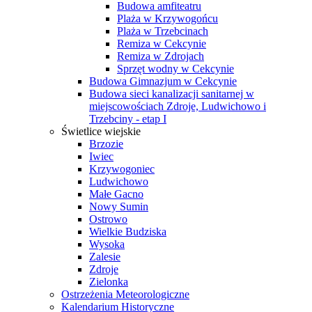
Budowa amfiteatru
Plaża w Krzywogońcu
Plaża w Trzebcinach
Remiza w Cekcynie
Remiza w Zdrojach
Sprzęt wodny w Cekcynie
Budowa Gimnazjum w Cekcynie
Budowa sieci kanalizacji sanitarnej w
miejscowościach Zdroje, Ludwichowo i
Trzebciny - etap I
Świetlice wiejskie
Brzozie
Iwiec
Krzywogoniec
Ludwichowo
Małe Gacno
Nowy Sumin
Ostrowo
Wielkie Budziska
Wysoka
Zalesie
Zdroje
Zielonka
Ostrzeżenia Meteorologiczne
Kalendarium Historyczne