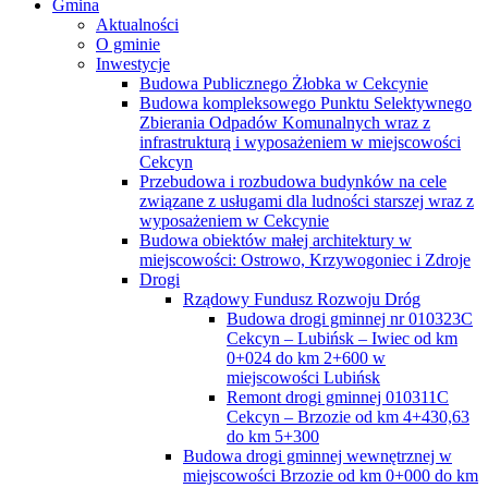
Gmina
Aktualności
O gminie
Inwestycje
Budowa Publicznego Żłobka w Cekcynie
Budowa kompleksowego Punktu Selektywnego
Zbierania Odpadów Komunalnych wraz z
infrastrukturą i wyposażeniem w miejscowości
Cekcyn
Przebudowa i rozbudowa budynków na cele
związane z usługami dla ludności starszej wraz z
wyposażeniem w Cekcynie
Budowa obiektów małej architektury w
miejscowości: Ostrowo, Krzywogoniec i Zdroje
Drogi
Rządowy Fundusz Rozwoju Dróg
Budowa drogi gminnej nr 010323C
Cekcyn – Lubińsk – Iwiec od km
0+024 do km 2+600 w
miejscowości Lubińsk
Remont drogi gminnej 010311C
Cekcyn – Brzozie od km 4+430,63
do km 5+300
Budowa drogi gminnej wewnętrznej w
miejscowości Brzozie od km 0+000 do km