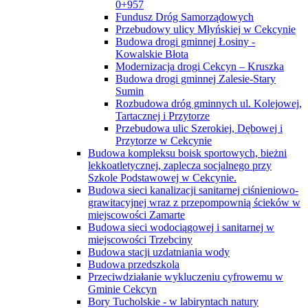
0+957
Fundusz Dróg Samorządowych
Przebudowy ulicy Młyńskiej w Cekcynie
Budowa drogi gminnej Łosiny -
Kowalskie Błota
Modernizacja drogi Cekcyn – Kruszka
Budowa drogi gminnej Zalesie-Stary
Sumin
Rozbudowa dróg gminnych ul. Kolejowej,
Tartacznej i Przytorze
Przebudowa ulic Szerokiej, Dębowej i
Przytorze w Cekcynie
Budowa kompleksu boisk sportowych, bieżni
lekkoatletycznej, zaplecza socjalnego przy
Szkole Podstawowej w Cekcynie.
Budowa sieci kanalizacji sanitarnej ciśnieniowo-
grawitacyjnej wraz z przepompownią ścieków w
miejscowości Zamarte
Budowa sieci wodociągowej i sanitarnej w
miejscowości Trzebciny
Budowa stacji uzdatniania wody
Budowa przedszkola
Przeciwdziałanie wykluczeniu cyfrowemu w
Gminie Cekcyn
Bory Tucholskie - w labiryntach natury