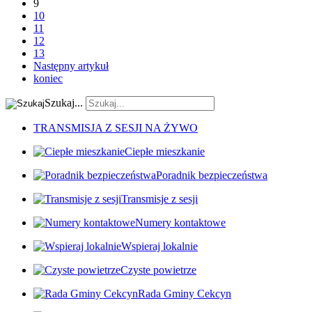
9
10
11
12
13
Następny artykuł
koniec
Szukaj...
TRANSMISJA Z SESJI NA ŻYWO
Ciepłe mieszkanie
Poradnik bezpieczeństwa
Transmisje z sesji
Numery kontaktowe
Wspieraj lokalnie
Czyste powietrze
Rada Gminy Cekcyn