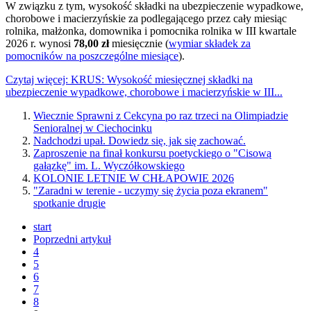
W związku z tym, wysokość składki na ubezpieczenie wypadkowe,
chorobowe i macierzyńskie za podlegającego przez cały miesiąc
rolnika, małżonka, domownika i pomocnika rolnika w III kwartale
2026 r. wynosi
78,00 zł
miesięcznie (
wymiar składek za
pomocników na poszczególne miesiące
).
Czytaj więcej: KRUS: Wysokość miesięcznej składki na
ubezpieczenie wypadkowe, chorobowe i macierzyńskie w III...
Wiecznie Sprawni z Cekcyna po raz trzeci na Olimpiadzie
Senioralnej w Ciechocinku
Nadchodzi upał. Dowiedz się, jak się zachować.
Zaproszenie na finał konkursu poetyckiego o "Cisową
gałązkę" im. L. Wyczółkowskiego
KOLONIE LETNIE W CHŁAPOWIE 2026
"Zaradni w terenie - uczymy się życia poza ekranem"
spotkanie drugie
start
Poprzedni artykuł
4
5
6
7
8