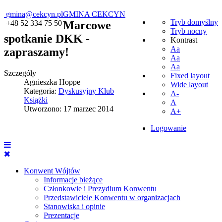
gmina@cekcyn.pl
GMINA CEKCYN
Tryb domyślny
+48 52 334 75 50
Marcowe
Tryb nocny
spotkanie DKK -
Kontrast
Aa
zapraszamy!
Aa
Aa
Szczegóły
Fixed layout
Agnieszka Hoppe
Wide layout
Kategoria:
Dyskusyjny Klub
A-
Książki
A
Utworzono: 17 marzec 2014
A+
Logowanie
Konwent Wójtów
Informacje bieżące
Członkowie i Prezydium Konwentu
Przedstawiciele Konwentu w organizacjach
Stanowiska i opinie
Prezentacje