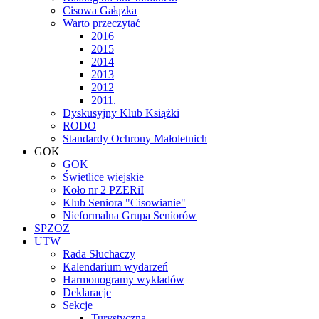
Cisowa Gałązka
Warto przeczytać
2016
2015
2014
2013
2012
2011.
Dyskusyjny Klub Książki
RODO
Standardy Ochrony Małoletnich
GOK
GOK
Świetlice wiejskie
Koło nr 2 PZERiI
Klub Seniora "Cisowianie"
Nieformalna Grupa Seniorów
SPZOZ
UTW
Rada Słuchaczy
Kalendarium wydarzeń
Harmonogramy wykładów
Deklaracje
Sekcje
Turystyczna