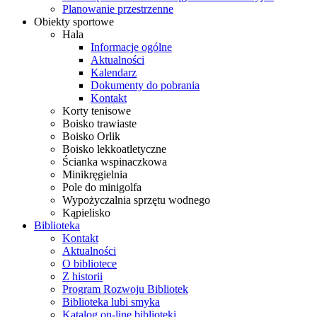
Planowanie przestrzenne
Obiekty sportowe
Hala
Informacje ogólne
Aktualności
Kalendarz
Dokumenty do pobrania
Kontakt
Korty tenisowe
Boisko trawiaste
Boisko Orlik
Boisko lekkoatletyczne
Ścianka wspinaczkowa
Minikręgielnia
Pole do minigolfa
Wypożyczalnia sprzętu wodnego
Kąpielisko
Biblioteka
Kontakt
Aktualności
O bibliotece
Z historii
Program Rozwoju Bibliotek
Biblioteka lubi smyka
Katalog on-line biblioteki