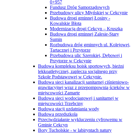
0+957
Fundusz Dróg Samorządowych
Przebudowy ulicy Młyńskiej w Cekcynie
Budowa drogi gminnej Łosiny -
Kowalskie Błota
Modernizacja drogi Cekcyn – Kruszka
Budowa drogi gminnej Zalesie-Stary
Sumin
Rozbudowa dróg gminnych ul. Kolejowej,
Tartacznej i Przytorze
Przebudowa ulic Szerokiej, Dębowej i
Przytorze w Cekcynie
Budowa kompleksu boisk sportowych, bieżni
lekkoatletycznej, zaplecza socjalnego przy
Szkole Podstawowej w Cekcynie.
Budowa sieci kanalizacji sanitarnej ciśnieniowo-
grawitacyjnej wraz z przepompownią ścieków w
miejscowości Zamarte
Budowa sieci wodociągowej i sanitarnej w
miejscowości Trzebciny
Budowa stacji uzdatniania wody
Budowa przedszkola
Przeciwdziałanie wykluczeniu cyfrowemu w
Gminie Cekcyn
Bory Tucholskie - w labiryntach natury