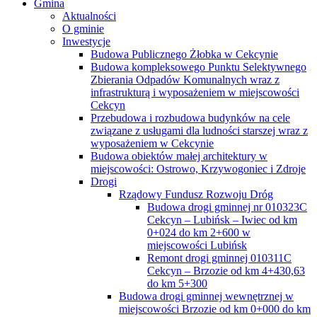
Gmina
Aktualności
O gminie
Inwestycje
Budowa Publicznego Żłobka w Cekcynie
Budowa kompleksowego Punktu Selektywnego
Zbierania Odpadów Komunalnych wraz z
infrastrukturą i wyposażeniem w miejscowości
Cekcyn
Przebudowa i rozbudowa budynków na cele
związane z usługami dla ludności starszej wraz z
wyposażeniem w Cekcynie
Budowa obiektów małej architektury w
miejscowości: Ostrowo, Krzywogoniec i Zdroje
Drogi
Rządowy Fundusz Rozwoju Dróg
Budowa drogi gminnej nr 010323C
Cekcyn – Lubińsk – Iwiec od km
0+024 do km 2+600 w
miejscowości Lubińsk
Remont drogi gminnej 010311C
Cekcyn – Brzozie od km 4+430,63
do km 5+300
Budowa drogi gminnej wewnętrznej w
miejscowości Brzozie od km 0+000 do km