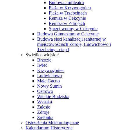
Budowa amfiteatru
Plaża w Krzywogońcu
Plaża w Trzebcinach
Remiza w Cekcynie
Remiza w Zdrojach
Sprzęt wodny w Cekcynie
Budowa Gimnazjum w Cekcynie
Budowa sieci kanalizacji sanitarnej w
miejscowościach Zdroje, Ludwichowo i
Trzebciny - etap I
Świetlice wiejskie
Brzozie
Iwiec
Krzywogoniec
Ludwichowo
Małe Gacno
Nowy Sumin
Ostrowo
Wielkie Budziska
Wysoka
Zalesie
Zdroje
Zielonka
Ostrzeżenia Meteorologiczne
Kalendarium Historyczne