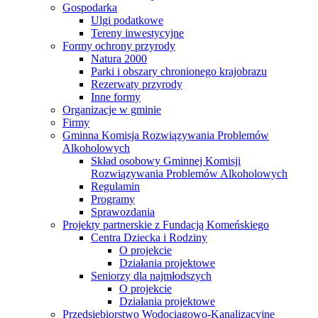
Gospodarka
Ulgi podatkowe
Tereny inwestycyjne
Formy ochrony przyrody
Natura 2000
Parki i obszary chronionego krajobrazu
Rezerwaty przyrody
Inne formy
Organizacje w gminie
Firmy
Gminna Komisja Rozwiązywania Problemów
Alkoholowych
Skład osobowy Gminnej Komisji
Rozwiązywania Problemów Alkoholowych
Regulamin
Programy
Sprawozdania
Projekty partnerskie z Fundacją Komeńskiego
Centra Dziecka i Rodziny
O projekcie
Działania projektowe
Seniorzy dla najmłodszych
O projekcie
Działania projektowe
Przedsiębiorstwo Wodociągowo-Kanalizacyjne