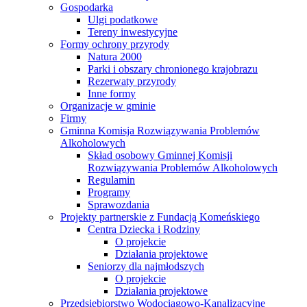
Gospodarka
Ulgi podatkowe
Tereny inwestycyjne
Formy ochrony przyrody
Natura 2000
Parki i obszary chronionego krajobrazu
Rezerwaty przyrody
Inne formy
Organizacje w gminie
Firmy
Gminna Komisja Rozwiązywania Problemów
Alkoholowych
Skład osobowy Gminnej Komisji
Rozwiązywania Problemów Alkoholowych
Regulamin
Programy
Sprawozdania
Projekty partnerskie z Fundacją Komeńskiego
Centra Dziecka i Rodziny
O projekcie
Działania projektowe
Seniorzy dla najmłodszych
O projekcie
Działania projektowe
Przedsiębiorstwo Wodociągowo-Kanalizacyjne