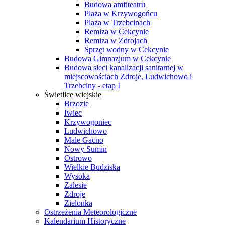
Budowa amfiteatru
Plaża w Krzywogońcu
Plaża w Trzebcinach
Remiza w Cekcynie
Remiza w Zdrojach
Sprzęt wodny w Cekcynie
Budowa Gimnazjum w Cekcynie
Budowa sieci kanalizacji sanitarnej w
miejscowościach Zdroje, Ludwichowo i
Trzebciny - etap I
Świetlice wiejskie
Brzozie
Iwiec
Krzywogoniec
Ludwichowo
Małe Gacno
Nowy Sumin
Ostrowo
Wielkie Budziska
Wysoka
Zalesie
Zdroje
Zielonka
Ostrzeżenia Meteorologiczne
Kalendarium Historyczne