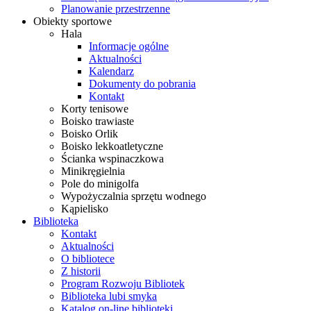
Planowanie przestrzenne
Obiekty sportowe
Hala
Informacje ogólne
Aktualności
Kalendarz
Dokumenty do pobrania
Kontakt
Korty tenisowe
Boisko trawiaste
Boisko Orlik
Boisko lekkoatletyczne
Ścianka wspinaczkowa
Minikręgielnia
Pole do minigolfa
Wypożyczalnia sprzętu wodnego
Kąpielisko
Biblioteka
Kontakt
Aktualności
O bibliotece
Z historii
Program Rozwoju Bibliotek
Biblioteka lubi smyka
Katalog on-line biblioteki