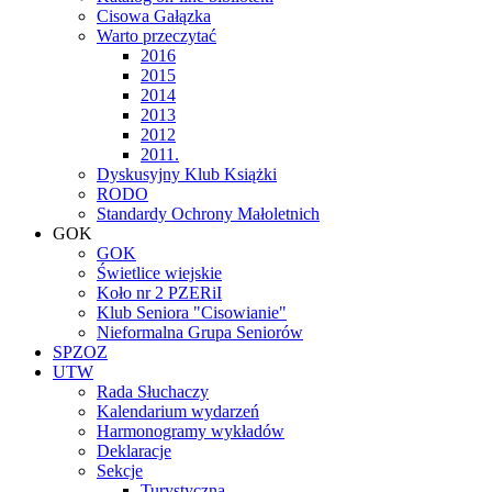
Cisowa Gałązka
Warto przeczytać
2016
2015
2014
2013
2012
2011.
Dyskusyjny Klub Książki
RODO
Standardy Ochrony Małoletnich
GOK
GOK
Świetlice wiejskie
Koło nr 2 PZERiI
Klub Seniora "Cisowianie"
Nieformalna Grupa Seniorów
SPZOZ
UTW
Rada Słuchaczy
Kalendarium wydarzeń
Harmonogramy wykładów
Deklaracje
Sekcje
Turystyczna