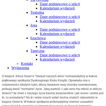
Dane podstawowe o sekcji
Kalendarium wydarzeń
Teatralna
Dane podstawowe o sekcji
Kalendarium wydarzeń
Joga
Dane podstawowe o sekcji
Kalendarium wydarzeń
Szachowa
Dane podstawowe o sekcji
Kalendarium wydarzeń
Taneczna
Dane podstawowe o sekcji
Kalendarium wydarzeń
Kontakt
Wydarzenia
O książce Johna Green'a "Gwiazd naszych wina" rozmawiałyśmy w trakcie
piątkowego spotkania Dyskusyjnego Klubu Książki. Opowiada ona o
codzienności młodych ludzi, którzy świadomi swej choroby nowotworowej,
próbują wieść "normalne" życie. Jaką wartość i i jaki sens ma miłość w obliczu
śmierci? Ile chwil z naszego życia tracimy bezpowrotnie i jak cenne i ulotne jest
to, co posiadamy? Na te i wiele innych pytań można znaleźć odpowiedzi w
książce Green'a. W trakcie spotkania próbowałyśmy również uzasadnić
celowość tytułu powieści i wymienić skojarzenia ze słowem "gwiazda".