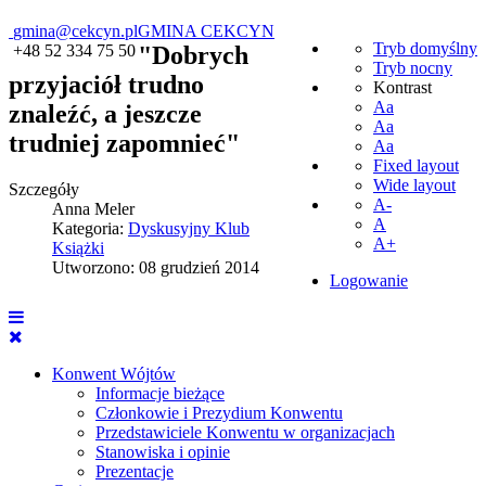
gmina@cekcyn.pl
GMINA CEKCYN
Tryb domyślny
+48 52 334 75 50
"Dobrych
Tryb nocny
przyjaciół trudno
Kontrast
Aa
znaleźć, a jeszcze
Aa
trudniej zapomnieć"
Aa
Fixed layout
Wide layout
Szczegóły
A-
Anna Meler
A
Kategoria:
Dyskusyjny Klub
A+
Książki
Utworzono: 08 grudzień 2014
Logowanie
Konwent Wójtów
Informacje bieżące
Członkowie i Prezydium Konwentu
Przedstawiciele Konwentu w organizacjach
Stanowiska i opinie
Prezentacje