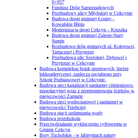
0+957
Fundusz Dróg Samorządowych
Przebudowy ulicy Młyńskiej w Cekcynie
Budowa drogi gminnej Łosiny -
Kowalskie Błota
Modernizacja drogi Cekcyn – Kruszka
Budowa drogi gminnej Zalesie-Stary
Sumin
Rozbudowa dróg gminnych ul. Kolejowej,
Tartacznej i Przytorze
Przebudowa ulic Szerokiej, Dębowej i
Przytorze w Cekcynie
Budowa kompleksu boisk sportowych, bieżni
lekkoatletycznej, zaplecza socjalnego przy
Szkole Podstawowej w Cekcynie.
Budowa sieci kanalizacji sanitarnej ciśnieniowo-
grawitacyjnej wraz z przepompownią ścieków w
miejscowości Zamarte
Budowa sieci wodociągowej i sanitarnej w
miejscowości Trzebciny
Budowa stacji uzdatniania wody
Budowa przedszkola
Przeciwdziałanie wykluczeniu cyfrowemu w
Gminie Cekcyn
Bory Tucholskie - w labiryntach natury