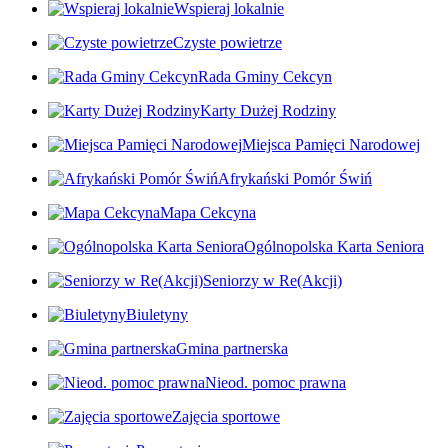
Wspieraj lokalnie
Czyste powietrze
Rada Gminy Cekcyn
Karty Dużej Rodziny
Miejsca Pamięci Narodowej
Afrykański Pomór Świń
Mapa Cekcyna
Ogólnopolska Karta Seniora
Seniorzy w Re(Akcji)
Biuletyny
Gmina partnerska
Nieod. pomoc prawna
Zajęcia sportowe