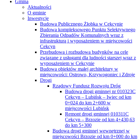
Gmina
Aktualności
O gminie
Inwestycje
Budowa Publicznego Żłobka w Cekcynie
Budowa kompleksowego Punktu Selektywnego
Zbierania Odpadów Komunalnych wraz z
infrastrukturą i wyposażeniem w miejscowości
Cekcyn
Przebudowa i rozbudowa budynków na cele
związane z usługami dla ludności starszej wraz z
wyposażeniem w Cekcynie
Budowa obiektów małej architektury w
miejscowości: Ostrowo, Krzywogoniec i Zdroje
Drogi
Rządowy Fundusz Rozwoju Dróg
Budowa drogi gminnej nr 010323C
Cekcyn – Lubińsk – Iwiec od km
0+024 do km 2+600 w
miejscowości Lubińsk
Remont drogi gminnej 010311C
Cekcyn – Brzozie od km 4+430,63
do km 5+300
Budowa drogi gminnej wewnętrznej w
miejscowości Brzozie od km 0+000 do km