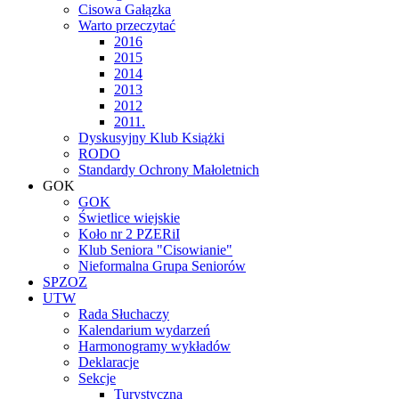
Cisowa Gałązka
Warto przeczytać
2016
2015
2014
2013
2012
2011.
Dyskusyjny Klub Książki
RODO
Standardy Ochrony Małoletnich
GOK
GOK
Świetlice wiejskie
Koło nr 2 PZERiI
Klub Seniora "Cisowianie"
Nieformalna Grupa Seniorów
SPZOZ
UTW
Rada Słuchaczy
Kalendarium wydarzeń
Harmonogramy wykładów
Deklaracje
Sekcje
Turystyczna