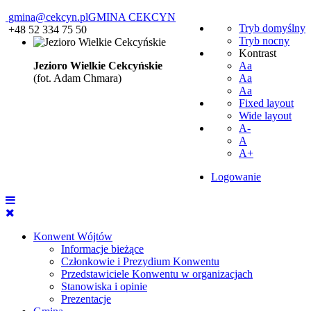
gmina@cekcyn.pl
GMINA CEKCYN
Tryb domyślny
+48 52 334 75 50
Tryb nocny
Kontrast
Jezioro Wielkie Cekcyńskie
Aa
(fot. Adam Chmara)
Aa
Aa
Fixed layout
Wide layout
A-
A
A+
Logowanie
Konwent Wójtów
Informacje bieżące
Członkowie i Prezydium Konwentu
Przedstawiciele Konwentu w organizacjach
Stanowiska i opinie
Prezentacje