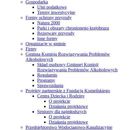
Gospodarka
Ulgi podatkowe
Tereny inwestycyjne
Formy ochrony przyrody
Natura 2000
Parki i obszary chronionego krajobrazu
Rezerwaty przyrody
Inne formy
Organizacje w gminie
Firmy
Gminna Komisja Rozwiązywania Problemów
Alkoholowych
Skład osobowy Gminnej Komisji
Rozwiązywania Problemów Alkoholowych
Regulamin
Programy
Sprawozdania
Projekty partnerskie z Fundacją Komeńskiego
Centra Dziecka i Rodziny
O projekcie
Działania projektowe
Seniorzy dla najmłodszych
O projekcie
Działania projektowe
Przedsiębiorstwo Wodociągowo-Kanalizacyjne