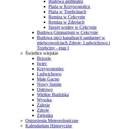
Budowa amfiteatru
Plaża w Krzywogońcu
Plaża w Trzebcinach
Remiza w Cekcynie
Remiza w Zdrojach
Sprzęt wodny w Cekcynie
Budowa Gimnazjum w Cekcynie
Budowa sieci kanalizacji sanitarnej w
miejscowościach Zdroje, Ludwichowo i
Trzebciny - etap I
Świetlice wiejskie
Brzozie
Iwiec
Krzywogoniec
Ludwichowo
Małe Gacno
Nowy Sumin
Ostrowo
Wielkie Budziska
Wysoka
Zalesie
Zdroje
Zielonka
Ostrzeżenia Meteorologiczne
Kalendarium Historyczne