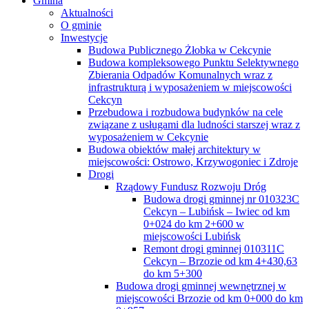
Gmina
Aktualności
O gminie
Inwestycje
Budowa Publicznego Żłobka w Cekcynie
Budowa kompleksowego Punktu Selektywnego
Zbierania Odpadów Komunalnych wraz z
infrastrukturą i wyposażeniem w miejscowości
Cekcyn
Przebudowa i rozbudowa budynków na cele
związane z usługami dla ludności starszej wraz z
wyposażeniem w Cekcynie
Budowa obiektów małej architektury w
miejscowości: Ostrowo, Krzywogoniec i Zdroje
Drogi
Rządowy Fundusz Rozwoju Dróg
Budowa drogi gminnej nr 010323C
Cekcyn – Lubińsk – Iwiec od km
0+024 do km 2+600 w
miejscowości Lubińsk
Remont drogi gminnej 010311C
Cekcyn – Brzozie od km 4+430,63
do km 5+300
Budowa drogi gminnej wewnętrznej w
miejscowości Brzozie od km 0+000 do km