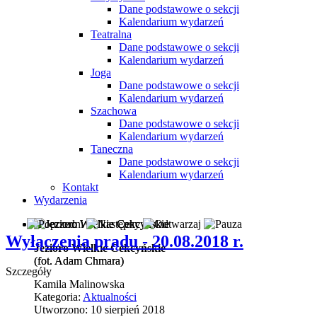
Dane podstawowe o sekcji
Kalendarium wydarzeń
Teatralna
Dane podstawowe o sekcji
Kalendarium wydarzeń
Joga
Dane podstawowe o sekcji
Kalendarium wydarzeń
Szachowa
Dane podstawowe o sekcji
Kalendarium wydarzeń
Taneczna
Dane podstawowe o sekcji
Kalendarium wydarzeń
Kontakt
Wydarzenia
Wyłączenia prądu - 20.08.2018 r.
Jezioro Wielkie Cekcyńskie
(fot. Adam Chmara)
(fot. Adam Chmara)
Szczegóły
Kamila Malinowska
Kategoria:
Aktualności
Utworzono: 10 sierpień 2018