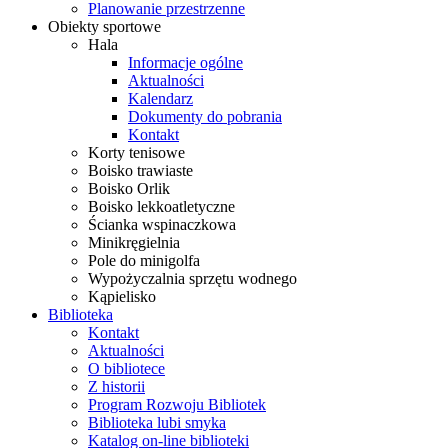
Planowanie przestrzenne
Obiekty sportowe
Hala
Informacje ogólne
Aktualności
Kalendarz
Dokumenty do pobrania
Kontakt
Korty tenisowe
Boisko trawiaste
Boisko Orlik
Boisko lekkoatletyczne
Ścianka wspinaczkowa
Minikręgielnia
Pole do minigolfa
Wypożyczalnia sprzętu wodnego
Kąpielisko
Biblioteka
Kontakt
Aktualności
O bibliotece
Z historii
Program Rozwoju Bibliotek
Biblioteka lubi smyka
Katalog on-line biblioteki