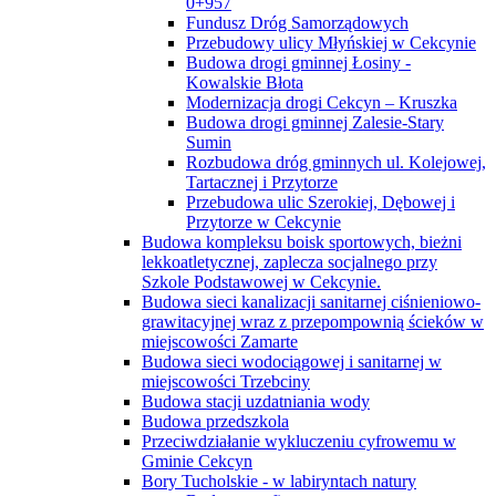
0+957
Fundusz Dróg Samorządowych
Przebudowy ulicy Młyńskiej w Cekcynie
Budowa drogi gminnej Łosiny -
Kowalskie Błota
Modernizacja drogi Cekcyn – Kruszka
Budowa drogi gminnej Zalesie-Stary
Sumin
Rozbudowa dróg gminnych ul. Kolejowej,
Tartacznej i Przytorze
Przebudowa ulic Szerokiej, Dębowej i
Przytorze w Cekcynie
Budowa kompleksu boisk sportowych, bieżni
lekkoatletycznej, zaplecza socjalnego przy
Szkole Podstawowej w Cekcynie.
Budowa sieci kanalizacji sanitarnej ciśnieniowo-
grawitacyjnej wraz z przepompownią ścieków w
miejscowości Zamarte
Budowa sieci wodociągowej i sanitarnej w
miejscowości Trzebciny
Budowa stacji uzdatniania wody
Budowa przedszkola
Przeciwdziałanie wykluczeniu cyfrowemu w
Gminie Cekcyn
Bory Tucholskie - w labiryntach natury