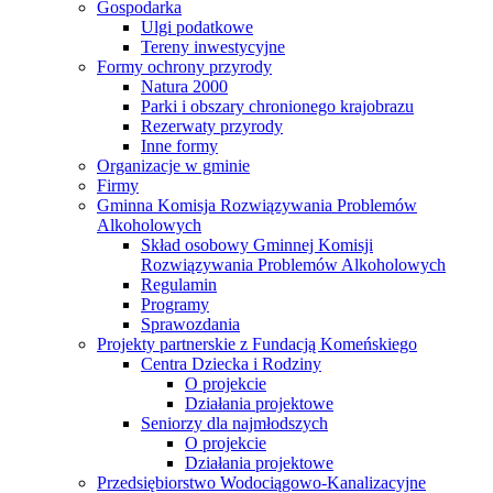
Gospodarka
Ulgi podatkowe
Tereny inwestycyjne
Formy ochrony przyrody
Natura 2000
Parki i obszary chronionego krajobrazu
Rezerwaty przyrody
Inne formy
Organizacje w gminie
Firmy
Gminna Komisja Rozwiązywania Problemów
Alkoholowych
Skład osobowy Gminnej Komisji
Rozwiązywania Problemów Alkoholowych
Regulamin
Programy
Sprawozdania
Projekty partnerskie z Fundacją Komeńskiego
Centra Dziecka i Rodziny
O projekcie
Działania projektowe
Seniorzy dla najmłodszych
O projekcie
Działania projektowe
Przedsiębiorstwo Wodociągowo-Kanalizacyjne