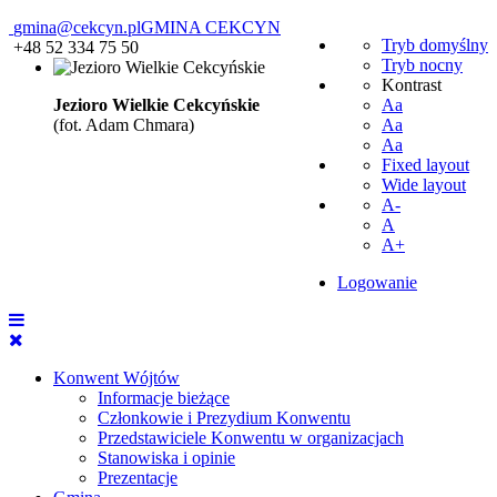
gmina@cekcyn.pl
GMINA CEKCYN
Tryb domyślny
+48 52 334 75 50
Tryb nocny
Kontrast
Jezioro Wielkie Cekcyńskie
Aa
(fot. Adam Chmara)
Aa
Aa
Fixed layout
Wide layout
A-
A
A+
Logowanie
Konwent Wójtów
Informacje bieżące
Członkowie i Prezydium Konwentu
Przedstawiciele Konwentu w organizacjach
Stanowiska i opinie
Prezentacje