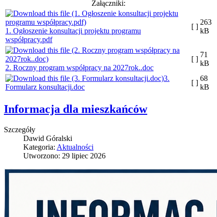
Załączniki:
263
[ ]
1. Ogłoszenie konsultacji projektu programu
kB
współpracy.pdf
71
[ ]
kB
2. Roczny program współpracy na 2027rok..doc
3.
68
[ ]
Formularz konsultacji.doc
kB
Informacja dla mieszkańców
Szczegóły
Dawid Góralski
Kategoria:
Aktualności
Utworzono: 29 lipiec 2026