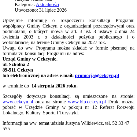
Kategoria:
Aktualności
Utworzono: 31 lipiec 2026
Uprzejmie informuję o rozpoczęciu konsultacji Programu
współpracy Gminy Cekcyn z organizacjami pozarządowymi oraz
podmiotami, o których mowa w art. 3 ust. 3 ustawy z dnia 24
kwietnia 2003 r. o działalności pożytku publicznego i o
wolontariacie, na terenie Gminy Cekcyn na 2027 rok.
Uwagi do ww. Programu można składać w formie pisemnej na
formularzu konsultacji Programu na adres:
Urząd Gminy w Cekcynie,
ul. Szkolna 2
89-511 Cekcyn
lub elektronicznej na adres e-mail:
promocja@cekcyn,pl
w terminie do
14 sierpnia 2026 roku.
Szczegóły dotyczące konsultacji są umieszczone na stronie:
www.cekcyn.pl
oraz na stronie
www.bip.cekcyn.pl
Druki można
pobrać w Urzędzie Gminy w pokoju nr 12 Referat Rozwoju
Lokalnego, Kultury, Sportu i Turystyki.
Informacji na ww. temat udziela Justyna Wilkiewicz, tel. 52 33 47
555.