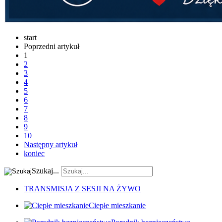
start
Poprzedni artykuł
1
2
3
4
5
6
7
8
9
10
Następny artykuł
koniec
Szukaj...
TRANSMISJA Z SESJI NA ŻYWO
Ciepłe mieszkanie