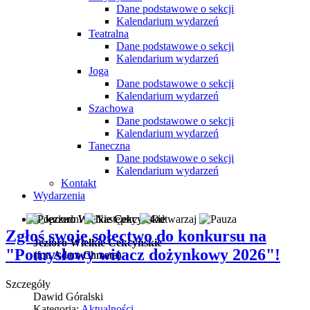
Dane podstawowe o sekcji
Kalendarium wydarzeń
Teatralna
Dane podstawowe o sekcji
Kalendarium wydarzeń
Joga
Dane podstawowe o sekcji
Kalendarium wydarzeń
Szachowa
Dane podstawowe o sekcji
Kalendarium wydarzeń
Taneczna
Dane podstawowe o sekcji
Kalendarium wydarzeń
Kontakt
Wydarzenia
Zgłoś swoje sołectwo do konkursu na
Jezioro Wielkie Cekcyńskie
"Pomysłowy witacz dożynkowy 2026"!
(fot. Adam Chmara)
(fot. Adam Chmara)
Szczegóły
Dawid Góralski
Kategoria:
Aktualności