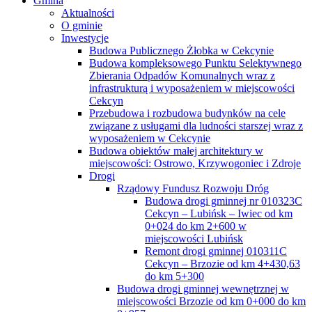
Gmina
Aktualności
O gminie
Inwestycje
Budowa Publicznego Żłobka w Cekcynie
Budowa kompleksowego Punktu Selektywnego
Zbierania Odpadów Komunalnych wraz z
infrastrukturą i wyposażeniem w miejscowości
Cekcyn
Przebudowa i rozbudowa budynków na cele
związane z usługami dla ludności starszej wraz z
wyposażeniem w Cekcynie
Budowa obiektów małej architektury w
miejscowości: Ostrowo, Krzywogoniec i Zdroje
Drogi
Rządowy Fundusz Rozwoju Dróg
Budowa drogi gminnej nr 010323C
Cekcyn – Lubińsk – Iwiec od km
0+024 do km 2+600 w
miejscowości Lubińsk
Remont drogi gminnej 010311C
Cekcyn – Brzozie od km 4+430,63
do km 5+300
Budowa drogi gminnej wewnętrznej w
miejscowości Brzozie od km 0+000 do km