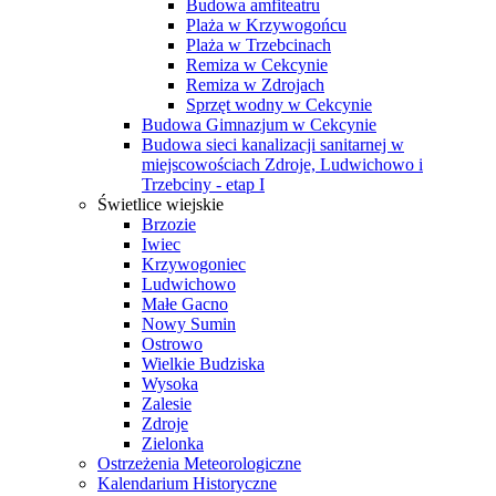
Budowa amfiteatru
Plaża w Krzywogońcu
Plaża w Trzebcinach
Remiza w Cekcynie
Remiza w Zdrojach
Sprzęt wodny w Cekcynie
Budowa Gimnazjum w Cekcynie
Budowa sieci kanalizacji sanitarnej w
miejscowościach Zdroje, Ludwichowo i
Trzebciny - etap I
Świetlice wiejskie
Brzozie
Iwiec
Krzywogoniec
Ludwichowo
Małe Gacno
Nowy Sumin
Ostrowo
Wielkie Budziska
Wysoka
Zalesie
Zdroje
Zielonka
Ostrzeżenia Meteorologiczne
Kalendarium Historyczne