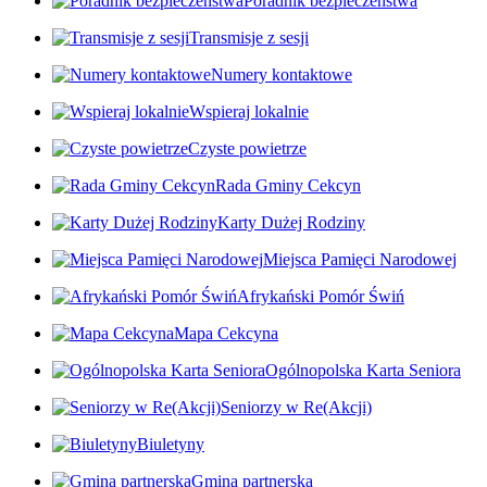
Poradnik bezpieczeństwa
Transmisje z sesji
Numery kontaktowe
Wspieraj lokalnie
Czyste powietrze
Rada Gminy Cekcyn
Karty Dużej Rodziny
Miejsca Pamięci Narodowej
Afrykański Pomór Świń
Mapa Cekcyna
Ogólnopolska Karta Seniora
Seniorzy w Re(Akcji)
Biuletyny
Gmina partnerska