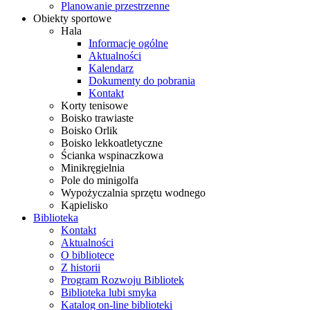
Planowanie przestrzenne
Obiekty sportowe
Hala
Informacje ogólne
Aktualności
Kalendarz
Dokumenty do pobrania
Kontakt
Korty tenisowe
Boisko trawiaste
Boisko Orlik
Boisko lekkoatletyczne
Ścianka wspinaczkowa
Minikręgielnia
Pole do minigolfa
Wypożyczalnia sprzętu wodnego
Kąpielisko
Biblioteka
Kontakt
Aktualności
O bibliotece
Z historii
Program Rozwoju Bibliotek
Biblioteka lubi smyka
Katalog on-line biblioteki