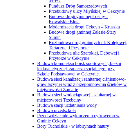
0+957
Fundusz Dróg Samorządowych
Przebudowy ulicy Młyńskiej w Cekcynie
Budowa drogi gminnej Łosiny -
Kowalskie Błota
Modernizacja drogi Cekcyn – Kruszka
Budowa drogi gminnej Zalesie-Stary
Sumin
Rozbudowa dróg gminnych ul. Kolejowej,
Tartacznej i Przytorze
Przebudowa ulic Szerokiej, Dębowej i
Przytorze w Cekcynie
Budowa kompleksu boisk sportowych, bieżni
lekkoatletycznej, zaplecza socjalnego przy
Szkole Podstawowej w Cekcynie.
Budowa sieci kanalizacji sanitarnej ciśnieniowo-
grawitacyjnej wraz z przepompownią ścieków w
miejscowości Zamarte
Budowa sieci wodociągowej i sanitarnej w
miejscowości Trzebciny
Budowa stacji uzdatniania wody
Budowa przedszkola
Przeciwdziałanie wykluczeniu cyfrowemu w
Gminie Cekcyn
Bory Tucholskie - w labiryntach natury