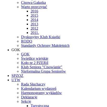
Cisowa Gałązka
Warto przeczytać
2016
2015
2014
2013
2012
2011.
Dyskusyjny Klub Książki
RODO
Standardy Ochrony Małoletnich
GOK
GOK
Świetlice wiejskie
Koło nr 2 PZERiI
Klub Seniora "Cisowianie"
Nieformalna Grupa Seniorów
SPZOZ
UTW
Rada Słuchaczy
Kalendarium wydarzeń
Harmonogramy wykładów
Deklaracje
Sekcje
Turystyczna