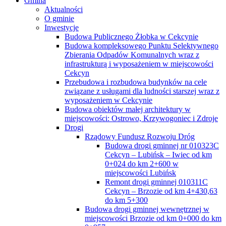
Gmina
Aktualności
O gminie
Inwestycje
Budowa Publicznego Żłobka w Cekcynie
Budowa kompleksowego Punktu Selektywnego
Zbierania Odpadów Komunalnych wraz z
infrastrukturą i wyposażeniem w miejscowości
Cekcyn
Przebudowa i rozbudowa budynków na cele
związane z usługami dla ludności starszej wraz z
wyposażeniem w Cekcynie
Budowa obiektów małej architektury w
miejscowości: Ostrowo, Krzywogoniec i Zdroje
Drogi
Rządowy Fundusz Rozwoju Dróg
Budowa drogi gminnej nr 010323C
Cekcyn – Lubińsk – Iwiec od km
0+024 do km 2+600 w
miejscowości Lubińsk
Remont drogi gminnej 010311C
Cekcyn – Brzozie od km 4+430,63
do km 5+300
Budowa drogi gminnej wewnętrznej w
miejscowości Brzozie od km 0+000 do km