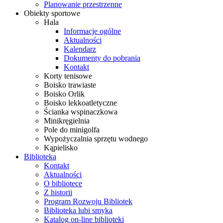
Planowanie przestrzenne
Obiekty sportowe
Hala
Informacje ogólne
Aktualności
Kalendarz
Dokumenty do pobrania
Kontakt
Korty tenisowe
Boisko trawiaste
Boisko Orlik
Boisko lekkoatletyczne
Ścianka wspinaczkowa
Minikręgielnia
Pole do minigolfa
Wypożyczalnia sprzętu wodnego
Kąpielisko
Biblioteka
Kontakt
Aktualności
O bibliotece
Z historii
Program Rozwoju Bibliotek
Biblioteka lubi smyka
Katalog on-line biblioteki