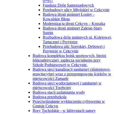
0+957
Fundusz Dróg Samorządowych
Przebudowy ulicy Młyńskiej w Cekcynie
Budowa drogi gminnej Łosiny -
Kowalskie Błota
Modernizacja drogi Cekcyn – Kruszka
Budowa drogi gminnej Zalesie-Stary
Sumin
Rozbudowa dróg gminnych ul. Kolejowej,
Tartacznej i Przytorze
Przebudowa ulic Szerokiej, Dębowej i
Przytorze w Cekcynie
Budowa kompleksu boisk sportowych, bieżni
lekkoatletycznej, zaplecza socjalnego przy
Szkole Podstawowej w Cekcynie.
Budowa sieci kanalizacji sanitarnej ciśnieniowo-
grawitacyjnej wraz z przepompownią ścieków w
miejscowości Zamarte
Budowa sieci wodociągowej i sanitarnej w
miejscowości Trzebciny
Budowa stacji uzdatniania wody
Budowa przedszkola
Przeciwdziałanie wykluczeniu cyfrowemu w
Gminie Cekcyn
Bory Tucholskie - w labiryntach natury