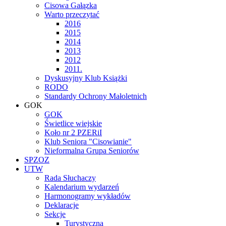
Cisowa Gałązka
Warto przeczytać
2016
2015
2014
2013
2012
2011.
Dyskusyjny Klub Książki
RODO
Standardy Ochrony Małoletnich
GOK
GOK
Świetlice wiejskie
Koło nr 2 PZERiI
Klub Seniora "Cisowianie"
Nieformalna Grupa Seniorów
SPZOZ
UTW
Rada Słuchaczy
Kalendarium wydarzeń
Harmonogramy wykładów
Deklaracje
Sekcje
Turystyczna