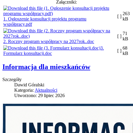
Załączniki:
263
[ ]
1. Ogłoszenie konsultacji projektu programu
kB
współpracy.pdf
71
[ ]
kB
2. Roczny program współpracy na 2027rok..doc
3.
68
[ ]
Formularz konsultacji.doc
kB
Informacja dla mieszkańców
Szczegóły
Dawid Góralski
Kategoria:
Aktualności
Utworzono: 29 lipiec 2026