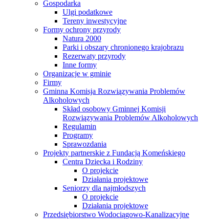
Gospodarka
Ulgi podatkowe
Tereny inwestycyjne
Formy ochrony przyrody
Natura 2000
Parki i obszary chronionego krajobrazu
Rezerwaty przyrody
Inne formy
Organizacje w gminie
Firmy
Gminna Komisja Rozwiązywania Problemów
Alkoholowych
Skład osobowy Gminnej Komisji
Rozwiązywania Problemów Alkoholowych
Regulamin
Programy
Sprawozdania
Projekty partnerskie z Fundacją Komeńskiego
Centra Dziecka i Rodziny
O projekcie
Działania projektowe
Seniorzy dla najmłodszych
O projekcie
Działania projektowe
Przedsiębiorstwo Wodociągowo-Kanalizacyjne