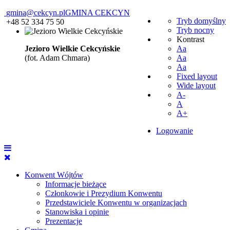
gmina@cekcyn.pl
GMINA CEKCYN
Tryb domyślny
+48 52 334 75 50
Tryb nocny
Kontrast
Jezioro Wielkie Cekcyńskie
Aa
(fot. Adam Chmara)
Aa
Aa
Fixed layout
Wide layout
A-
A
A+
Logowanie
Konwent Wójtów
Informacje bieżące
Członkowie i Prezydium Konwentu
Przedstawiciele Konwentu w organizacjach
Stanowiska i opinie
Prezentacje