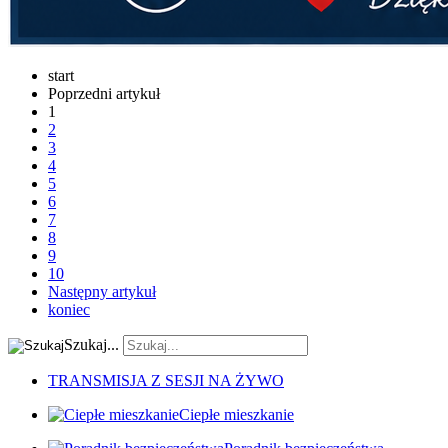
start
Poprzedni artykuł
1
2
3
4
5
6
7
8
9
10
Następny artykuł
koniec
Szukaj...
TRANSMISJA Z SESJI NA ŻYWO
Ciepłe mieszkanie