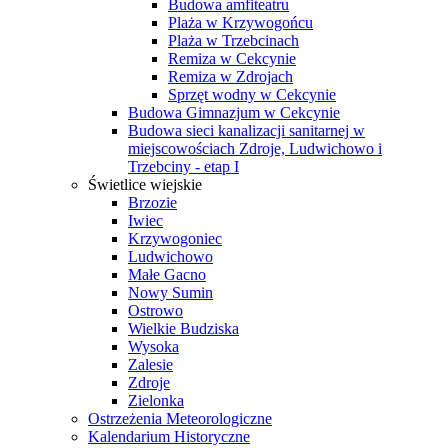
Budowa amfiteatru
Plaża w Krzywogońcu
Plaża w Trzebcinach
Remiza w Cekcynie
Remiza w Zdrojach
Sprzęt wodny w Cekcynie
Budowa Gimnazjum w Cekcynie
Budowa sieci kanalizacji sanitarnej w
miejscowościach Zdroje, Ludwichowo i
Trzebciny - etap I
Świetlice wiejskie
Brzozie
Iwiec
Krzywogoniec
Ludwichowo
Małe Gacno
Nowy Sumin
Ostrowo
Wielkie Budziska
Wysoka
Zalesie
Zdroje
Zielonka
Ostrzeżenia Meteorologiczne
Kalendarium Historyczne