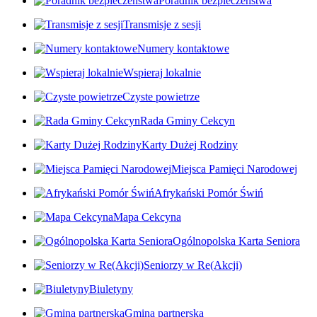
Poradnik bezpieczeństwa
Transmisje z sesji
Numery kontaktowe
Wspieraj lokalnie
Czyste powietrze
Rada Gminy Cekcyn
Karty Dużej Rodziny
Miejsca Pamięci Narodowej
Afrykański Pomór Świń
Mapa Cekcyna
Ogólnopolska Karta Seniora
Seniorzy w Re(Akcji)
Biuletyny
Gmina partnerska