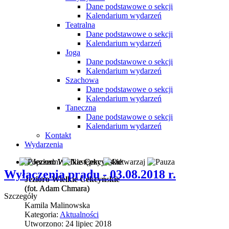
Dane podstawowe o sekcji
Kalendarium wydarzeń
Teatralna
Dane podstawowe o sekcji
Kalendarium wydarzeń
Joga
Dane podstawowe o sekcji
Kalendarium wydarzeń
Szachowa
Dane podstawowe o sekcji
Kalendarium wydarzeń
Taneczna
Dane podstawowe o sekcji
Kalendarium wydarzeń
Kontakt
Wydarzenia
Wyłączenia prądu - 03.08.2018 r.
Jezioro Wielkie Cekcyńskie
(fot. Adam Chmara)
(fot. Adam Chmara)
Szczegóły
Kamila Malinowska
Kategoria:
Aktualności
Utworzono: 24 lipiec 2018