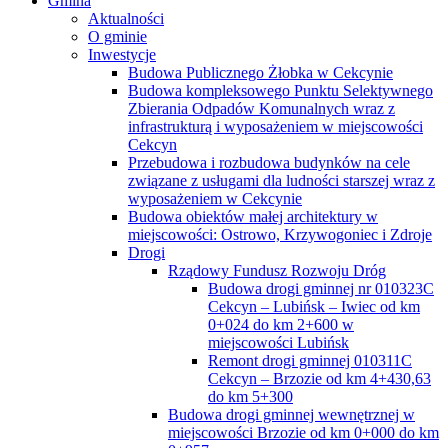
Gmina
Aktualności
O gminie
Inwestycje
Budowa Publicznego Żłobka w Cekcynie
Budowa kompleksowego Punktu Selektywnego
Zbierania Odpadów Komunalnych wraz z
infrastrukturą i wyposażeniem w miejscowości
Cekcyn
Przebudowa i rozbudowa budynków na cele
związane z usługami dla ludności starszej wraz z
wyposażeniem w Cekcynie
Budowa obiektów małej architektury w
miejscowości: Ostrowo, Krzywogoniec i Zdroje
Drogi
Rządowy Fundusz Rozwoju Dróg
Budowa drogi gminnej nr 010323C
Cekcyn – Lubińsk – Iwiec od km
0+024 do km 2+600 w
miejscowości Lubińsk
Remont drogi gminnej 010311C
Cekcyn – Brzozie od km 4+430,63
do km 5+300
Budowa drogi gminnej wewnętrznej w
miejscowości Brzozie od km 0+000 do km