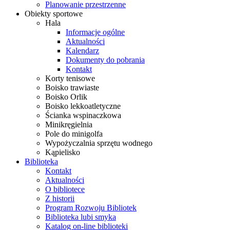
Planowanie przestrzenne
Obiekty sportowe
Hala
Informacje ogólne
Aktualności
Kalendarz
Dokumenty do pobrania
Kontakt
Korty tenisowe
Boisko trawiaste
Boisko Orlik
Boisko lekkoatletyczne
Ścianka wspinaczkowa
Minikręgielnia
Pole do minigolfa
Wypożyczalnia sprzętu wodnego
Kąpielisko
Biblioteka
Kontakt
Aktualności
O bibliotece
Z historii
Program Rozwoju Bibliotek
Biblioteka lubi smyka
Katalog on-line biblioteki