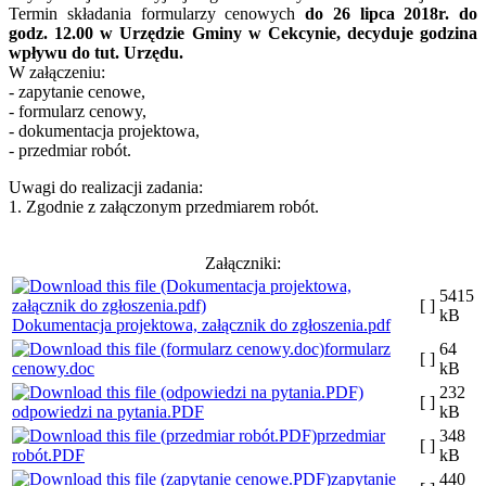
Termin składania formularzy cenowych
do 26 lipca 2018r. do
godz. 12.00 w Urzędzie Gminy w Cekcynie, decyduje godzina
wpływu do tut. Urzędu.
W załączeniu:
- zapytanie cenowe,
- formularz cenowy,
- dokumentacja projektowa,
- przedmiar robót.
Uwagi do realizacji zadania:
1. Zgodnie z załączonym przedmiarem robót.
Załączniki:
5415
[ ]
kB
Dokumentacja projektowa, załącznik do zgłoszenia.pdf
formularz
64
[ ]
cenowy.doc
kB
232
[ ]
odpowiedzi na pytania.PDF
kB
przedmiar
348
[ ]
robót.PDF
kB
zapytanie
440