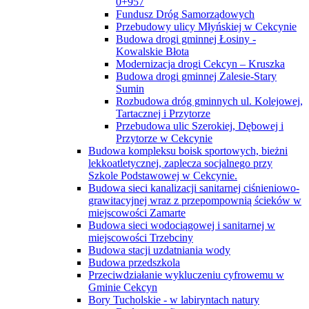
0+957
Fundusz Dróg Samorządowych
Przebudowy ulicy Młyńskiej w Cekcynie
Budowa drogi gminnej Łosiny -
Kowalskie Błota
Modernizacja drogi Cekcyn – Kruszka
Budowa drogi gminnej Zalesie-Stary
Sumin
Rozbudowa dróg gminnych ul. Kolejowej,
Tartacznej i Przytorze
Przebudowa ulic Szerokiej, Dębowej i
Przytorze w Cekcynie
Budowa kompleksu boisk sportowych, bieżni
lekkoatletycznej, zaplecza socjalnego przy
Szkole Podstawowej w Cekcynie.
Budowa sieci kanalizacji sanitarnej ciśnieniowo-
grawitacyjnej wraz z przepompownią ścieków w
miejscowości Zamarte
Budowa sieci wodociągowej i sanitarnej w
miejscowości Trzebciny
Budowa stacji uzdatniania wody
Budowa przedszkola
Przeciwdziałanie wykluczeniu cyfrowemu w
Gminie Cekcyn
Bory Tucholskie - w labiryntach natury