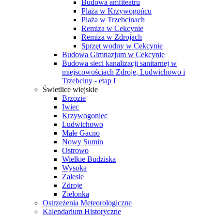
Budowa amfiteatru
Plaża w Krzywogońcu
Plaża w Trzebcinach
Remiza w Cekcynie
Remiza w Zdrojach
Sprzęt wodny w Cekcynie
Budowa Gimnazjum w Cekcynie
Budowa sieci kanalizacji sanitarnej w
miejscowościach Zdroje, Ludwichowo i
Trzebciny - etap I
Świetlice wiejskie
Brzozie
Iwiec
Krzywogoniec
Ludwichowo
Małe Gacno
Nowy Sumin
Ostrowo
Wielkie Budziska
Wysoka
Zalesie
Zdroje
Zielonka
Ostrzeżenia Meteorologiczne
Kalendarium Historyczne