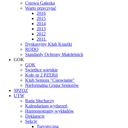
Cisowa Gałązka
Warto przeczytać
2016
2015
2014
2013
2012
2011.
Dyskusyjny Klub Książki
RODO
Standardy Ochrony Małoletnich
GOK
GOK
Świetlice wiejskie
Koło nr 2 PZERiI
Klub Seniora "Cisowianie"
Nieformalna Grupa Seniorów
SPZOZ
UTW
Rada Słuchaczy
Kalendarium wydarzeń
Harmonogramy wykładów
Deklaracje
Sekcje
Turystyczna