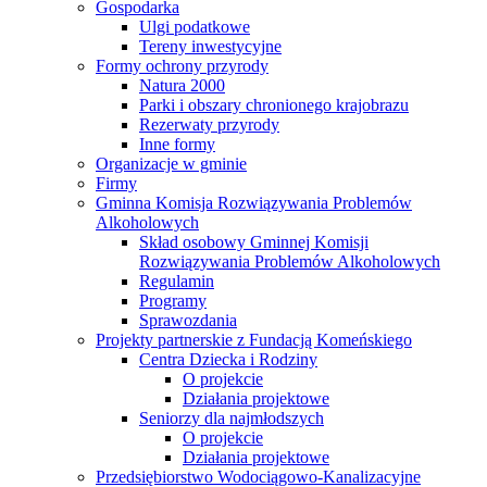
Gospodarka
Ulgi podatkowe
Tereny inwestycyjne
Formy ochrony przyrody
Natura 2000
Parki i obszary chronionego krajobrazu
Rezerwaty przyrody
Inne formy
Organizacje w gminie
Firmy
Gminna Komisja Rozwiązywania Problemów
Alkoholowych
Skład osobowy Gminnej Komisji
Rozwiązywania Problemów Alkoholowych
Regulamin
Programy
Sprawozdania
Projekty partnerskie z Fundacją Komeńskiego
Centra Dziecka i Rodziny
O projekcie
Działania projektowe
Seniorzy dla najmłodszych
O projekcie
Działania projektowe
Przedsiębiorstwo Wodociągowo-Kanalizacyjne