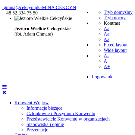
gmina@cekcyn.pl
GMINA CEKCYN
Tryb domyślny
+48 52 334 75 50
Tryb nocny
Kontrast
Jezioro Wielkie Cekcyńskie
Aa
(fot. Adam Chmara)
Aa
Aa
Fixed layout
Wide layout
A-
A
A+
Logowanie
Konwent Wójtów
Informacje bieżące
Członkowie i Prezydium Konwentu
Przedstawiciele Konwentu w organizacjach
Stanowiska i opinie
Prezentacje