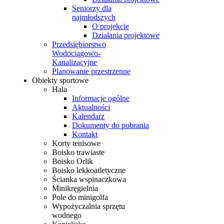
Seniorzy dla
najmłodszych
O projekcie
Działania projektowe
Przedsiębiorstwo
Wodociągowo-
Kanalizacyjne
Planowanie przestrzenne
Obiekty sportowe
Hala
Informacje ogólne
Aktualności
Kalendarz
Dokumenty do pobrania
Kontakt
Korty tenisowe
Boisko trawiaste
Boisko Orlik
Boisko lekkoatletyczne
Ścianka wspinaczkowa
Minikręgielnia
Pole do minigolfa
Wypożyczalnia sprzętu
wodnego