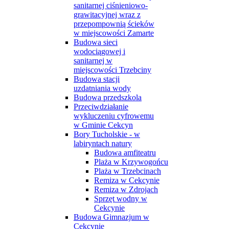
sanitarnej ciśnieniowo-
grawitacyjnej wraz z
przepompownią ścieków
w miejscowości Zamarte
Budowa sieci
wodociągowej i
sanitarnej w
miejscowości Trzebciny
Budowa stacji
uzdatniania wody
Budowa przedszkola
Przeciwdziałanie
wykluczeniu cyfrowemu
w Gminie Cekcyn
Bory Tucholskie - w
labiryntach natury
Budowa amfiteatru
Plaża w Krzywogońcu
Plaża w Trzebcinach
Remiza w Cekcynie
Remiza w Zdrojach
Sprzęt wodny w
Cekcynie
Budowa Gimnazjum w
Cekcynie