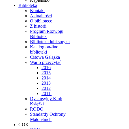
Kąpielisko
Biblioteka
Kontakt
Aktualności
O bibliotece
Z historii
Program Rozwoju
Bibliotek
Biblioteka lubi smyka
Katalog on-line
biblioteki
Cisowa Gałązka
Warto przeczytać
2016
2015
2014
2013
2012
2011.
Dyskusyjny Klub
Książki
RODO
Standardy Ochrony
Małoletnich
GOK