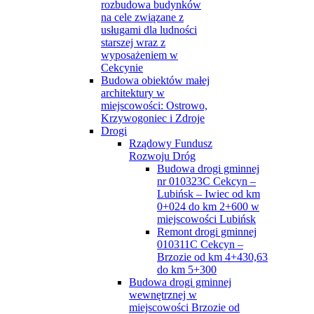
rozbudowa budynków
na cele związane z
usługami dla ludności
starszej wraz z
wyposażeniem w
Cekcynie
Budowa obiektów małej
architektury w
miejscowości: Ostrowo,
Krzywogoniec i Zdroje
Drogi
Rządowy Fundusz
Rozwoju Dróg
Budowa drogi gminnej
nr 010323C Cekcyn –
Lubińsk – Iwiec od km
0+024 do km 2+600 w
miejscowości Lubińsk
Remont drogi gminnej
010311C Cekcyn –
Brzozie od km 4+430,63
do km 5+300
Budowa drogi gminnej
wewnętrznej w
miejscowości Brzozie od