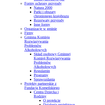
Formy ochrony przyrody
Natura 2000
Parki i obszary
chronionego krajobrazu
Rezerwaty przyrody
Inne formy
Organizacje w gminie
Firmy
Gminna Komisja
Rozwiązywania
Problemów
Alkoholowych
Skład osobowy Gminnej
Komisji Rozwiązywania
Problemów
Alkoholowych
Regulamin
Programy
Sprawozdania
Projekty partnerskie z
Fundacją Komeńskiego
Centra Dziecka i
Rodziny
O projekcie
Działania projektowe