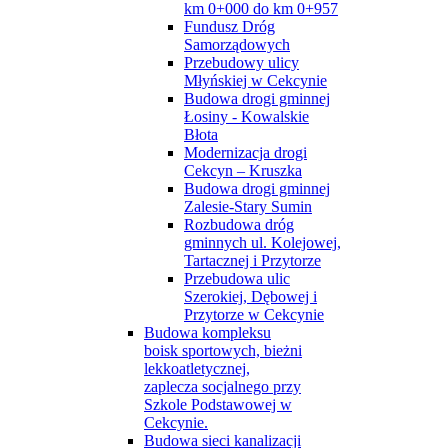
km 0+000 do km 0+957
Fundusz Dróg
Samorządowych
Przebudowy ulicy
Młyńskiej w Cekcynie
Budowa drogi gminnej
Łosiny - Kowalskie
Błota
Modernizacja drogi
Cekcyn – Kruszka
Budowa drogi gminnej
Zalesie-Stary Sumin
Rozbudowa dróg
gminnych ul. Kolejowej,
Tartacznej i Przytorze
Przebudowa ulic
Szerokiej, Dębowej i
Przytorze w Cekcynie
Budowa kompleksu
boisk sportowych, bieżni
lekkoatletycznej,
zaplecza socjalnego przy
Szkole Podstawowej w
Cekcynie.
Budowa sieci kanalizacji