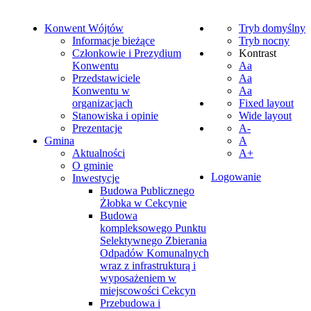
Konwent Wójtów
Tryb domyślny
Informacje bieżące
Tryb nocny
Członkowie i Prezydium
Kontrast
Konwentu
Aa
Przedstawiciele
Aa
Konwentu w
Aa
organizacjach
Fixed layout
Stanowiska i opinie
Wide layout
Prezentacje
A-
Gmina
A
Aktualności
A+
O gminie
Logowanie
Inwestycje
Budowa Publicznego
Żłobka w Cekcynie
Budowa
kompleksowego Punktu
Selektywnego Zbierania
Odpadów Komunalnych
wraz z infrastrukturą i
wyposażeniem w
miejscowości Cekcyn
Przebudowa i