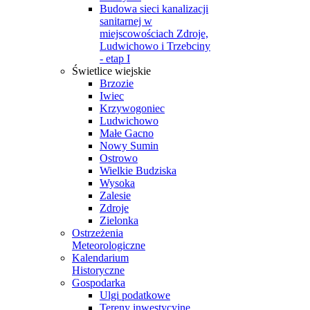
Budowa sieci kanalizacji
sanitarnej w
miejscowościach Zdroje,
Ludwichowo i Trzebciny
- etap I
Świetlice wiejskie
Brzozie
Iwiec
Krzywogoniec
Ludwichowo
Małe Gacno
Nowy Sumin
Ostrowo
Wielkie Budziska
Wysoka
Zalesie
Zdroje
Zielonka
Ostrzeżenia
Meteorologiczne
Kalendarium
Historyczne
Gospodarka
Ulgi podatkowe
Tereny inwestycyjne