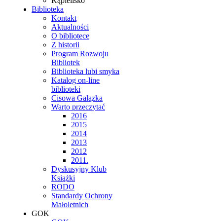
Kąpielisko
Biblioteka
Kontakt
Aktualności
O bibliotece
Z historii
Program Rozwoju
Bibliotek
Biblioteka lubi smyka
Katalog on-line
biblioteki
Cisowa Gałązka
Warto przeczytać
2016
2015
2014
2013
2012
2011.
Dyskusyjny Klub
Książki
RODO
Standardy Ochrony
Małoletnich
GOK