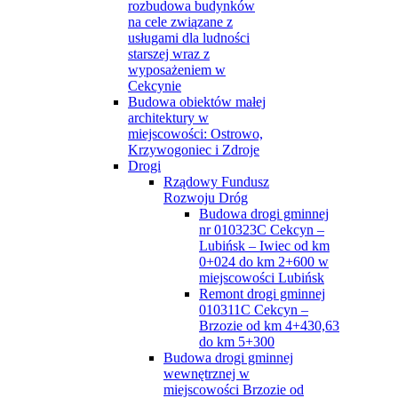
rozbudowa budynków
na cele związane z
usługami dla ludności
starszej wraz z
wyposażeniem w
Cekcynie
Budowa obiektów małej
architektury w
miejscowości: Ostrowo,
Krzywogoniec i Zdroje
Drogi
Rządowy Fundusz
Rozwoju Dróg
Budowa drogi gminnej
nr 010323C Cekcyn –
Lubińsk – Iwiec od km
0+024 do km 2+600 w
miejscowości Lubińsk
Remont drogi gminnej
010311C Cekcyn –
Brzozie od km 4+430,63
do km 5+300
Budowa drogi gminnej
wewnętrznej w
miejscowości Brzozie od