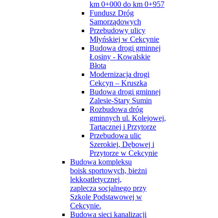
km 0+000 do km 0+957
Fundusz Dróg
Samorządowych
Przebudowy ulicy
Młyńskiej w Cekcynie
Budowa drogi gminnej
Łosiny - Kowalskie
Błota
Modernizacja drogi
Cekcyn – Kruszka
Budowa drogi gminnej
Zalesie-Stary Sumin
Rozbudowa dróg
gminnych ul. Kolejowej,
Tartacznej i Przytorze
Przebudowa ulic
Szerokiej, Dębowej i
Przytorze w Cekcynie
Budowa kompleksu
boisk sportowych, bieżni
lekkoatletycznej,
zaplecza socjalnego przy
Szkole Podstawowej w
Cekcynie.
Budowa sieci kanalizacji