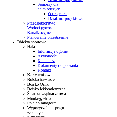
Seniorzy dla
najmłodszych
O projekcie
Działania projektowe
Przedsiębiorstwo
Wodociągowo-
Kanalizacyjne
Planowanie przestrzenne
Obiekty sportowe
Hala
Informacje ogólne
Aktualności
Kalendarz
Dokumenty do pobrania
Kontakt
Korty tenisowe
Boisko trawiaste
Boisko Orlik
Boisko lekkoatletyczne
Ścianka wspinaczkowa
Minikręgielnia
Pole do minigolfa
Wypożyczalnia sprzętu
wodnego