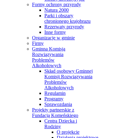
Formy ochrony przyrody
Natura 2000
Parki i obszary
chronionego krajobrazu
Rezerwaty przyrody
Inne formy
Organizacje w gminie
Firmy
Gminna Komisja
Rozwiązywania
Problemów
Alkoholowych
Skład osobowy Gminnej
Komisji Rozwiązywania
Problemów
Alkoholowych
Regulamin
Programy
Sprawozdania
Projekty partnerskie z
Fundacją Komeńskiego
Centra Dziecka i
Rodziny
O projekcie
Działania projektowe