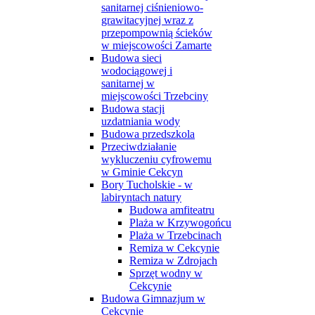
sanitarnej ciśnieniowo-
grawitacyjnej wraz z
przepompownią ścieków
w miejscowości Zamarte
Budowa sieci
wodociągowej i
sanitarnej w
miejscowości Trzebciny
Budowa stacji
uzdatniania wody
Budowa przedszkola
Przeciwdziałanie
wykluczeniu cyfrowemu
w Gminie Cekcyn
Bory Tucholskie - w
labiryntach natury
Budowa amfiteatru
Plaża w Krzywogońcu
Plaża w Trzebcinach
Remiza w Cekcynie
Remiza w Zdrojach
Sprzęt wodny w
Cekcynie
Budowa Gimnazjum w
Cekcynie