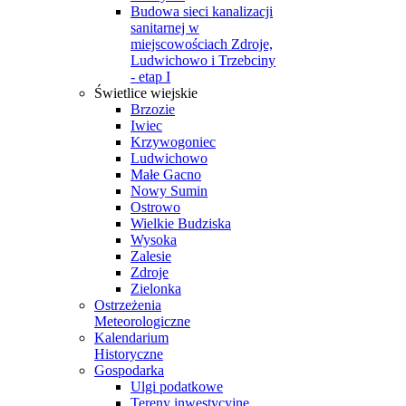
Budowa sieci kanalizacji
sanitarnej w
miejscowościach Zdroje,
Ludwichowo i Trzebciny
- etap I
Świetlice wiejskie
Brzozie
Iwiec
Krzywogoniec
Ludwichowo
Małe Gacno
Nowy Sumin
Ostrowo
Wielkie Budziska
Wysoka
Zalesie
Zdroje
Zielonka
Ostrzeżenia
Meteorologiczne
Kalendarium
Historyczne
Gospodarka
Ulgi podatkowe
Tereny inwestycyjne