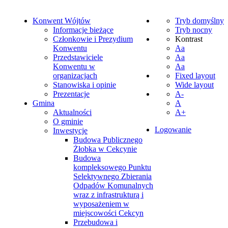
Konwent Wójtów
Tryb domyślny
Informacje bieżące
Tryb nocny
Członkowie i Prezydium
Kontrast
Konwentu
Aa
Przedstawiciele
Aa
Konwentu w
Aa
organizacjach
Fixed layout
Stanowiska i opinie
Wide layout
Prezentacje
A-
Gmina
A
Aktualności
A+
O gminie
Logowanie
Inwestycje
Budowa Publicznego
Żłobka w Cekcynie
Budowa
kompleksowego Punktu
Selektywnego Zbierania
Odpadów Komunalnych
wraz z infrastrukturą i
wyposażeniem w
miejscowości Cekcyn
Przebudowa i